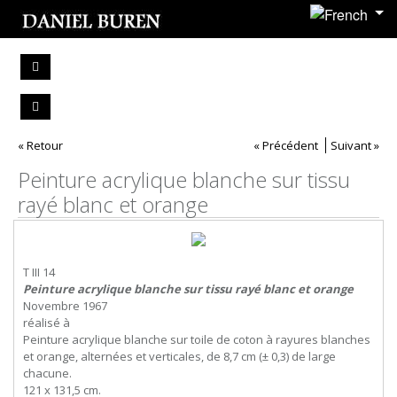
« Retour
« Précédent
Suivant »
Peinture acrylique blanche sur tissu
rayé blanc et orange
T III 14
Peinture acrylique blanche sur tissu rayé blanc et orange
Novembre 1967
réalisé à
Peinture acrylique blanche sur toile de coton à rayures blanches
et orange, alternées et verticales, de 8,7 cm (± 0,3) de large
chacune.
121 x 131,5 cm.