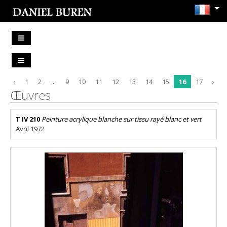
‹
1
2
...
9
10
11
12
13
14
15
16
17
›
Œuvres
T IV 210
Peinture acrylique blanche sur tissu rayé blanc et vert
Avril 1972