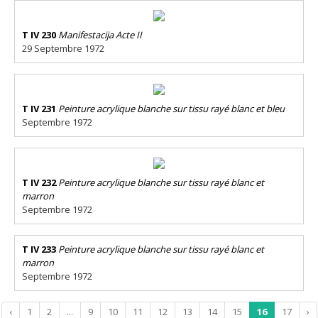
T IV 230
Manifestacija Acte II
29 Septembre 1972
T IV 231
Peinture acrylique blanche sur tissu rayé blanc et bleu
Septembre 1972
T IV 232
Peinture acrylique blanche sur tissu rayé blanc et
marron
Septembre 1972
T IV 233
Peinture acrylique blanche sur tissu rayé blanc et
marron
Septembre 1972
‹
1
2
...
9
10
11
12
13
14
15
16
17
›