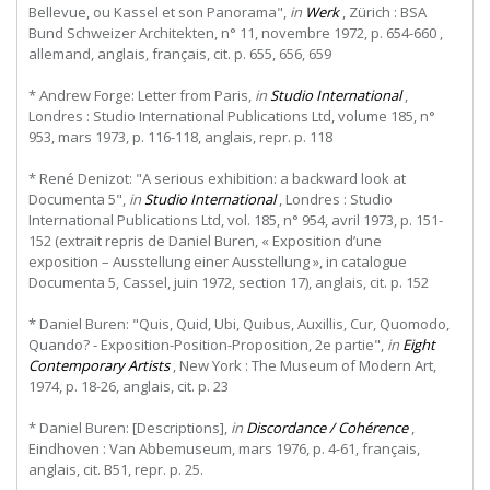
Bellevue, ou Kassel et son Panorama",
in
Werk
, Zürich : BSA
Bund Schweizer Architekten, n° 11, novembre 1972, p. 654-660 ,
allemand, anglais, français, cit. p. 655, 656, 659
* Andrew Forge: Letter from Paris,
in
Studio International
,
Londres : Studio International Publications Ltd, volume 185, n°
953, mars 1973, p. 116-118, anglais, repr. p. 118
* René Denizot: "A serious exhibition: a backward look at
Documenta 5",
in
Studio International
, Londres : Studio
International Publications Ltd, vol. 185, n° 954, avril 1973, p. 151-
152 (extrait repris de Daniel Buren, « Exposition d’une
exposition – Ausstellung einer Ausstellung », in catalogue
Documenta 5, Cassel, juin 1972, section 17), anglais, cit. p. 152
* Daniel Buren: "Quis, Quid, Ubi, Quibus, Auxillis, Cur, Quomodo,
Quando? - Exposition-Position-Proposition, 2e partie",
in
Eight
Contemporary Artists
, New York : The Museum of Modern Art,
1974, p. 18-26, anglais, cit. p. 23
* Daniel Buren: [Descriptions],
in
Discordance / Cohérence
,
Eindhoven : Van Abbemuseum, mars 1976, p. 4-61, français,
anglais, cit. B51, repr. p. 25.