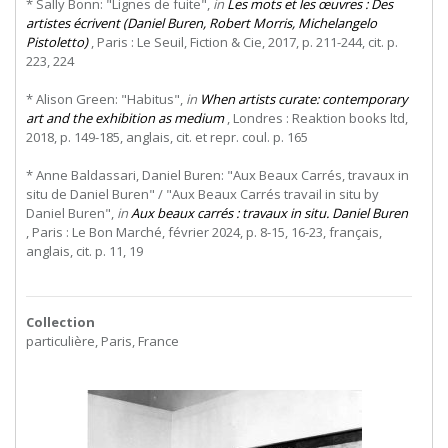
* Sally Bonn: "Lignes de fuite",
in
Les mots et les œuvres : Des
artistes écrivent (Daniel Buren, Robert Morris, Michelangelo
Pistoletto)
, Paris : Le Seuil, Fiction & Cie, 2017, p. 211-244, cit. p.
223, 224
* Alison Green: "Habitus",
in
When artists curate: contemporary
art and the exhibition as medium
, Londres : Reaktion books ltd,
2018, p. 149-185, anglais, cit. et repr. coul. p. 165
* Anne Baldassari, Daniel Buren: "Aux Beaux Carrés, travaux in
situ de Daniel Buren" / "Aux Beaux Carrés travail in situ by
Daniel Buren",
in
Aux beaux carrés : travaux in situ. Daniel Buren
, Paris : Le Bon Marché, février 2024, p. 8-15, 16-23, français,
anglais, cit. p. 11, 19
Collection
particulière, Paris, France