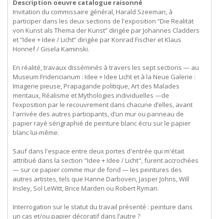
Description oeuvre catalogue raisonné
Invitation du commissaire général, Harald Szeeman, à
participer dans les deux sections de l'exposition “Die Realität
von Kunst als Thema der Kunst” dirigée par Johannes Cladders
et “Idee + Idee / Licht” dirigée par Konrad Fischer et Klaus
Honnef / Gisela Kaminski.
En réalité, travaux disséminés à travers les sept sections — au
Museum Fridericianum : Idee + Idee Licht et à la Neue Galerie :
Imagerie pieuse, Prapagande politique, Art des Malades
mentaux, Réalisme et Mythologies individuelles —de
l’exposition par le recouvrement dans chacune d’elles, avant
l'arrivée des autres participants, d’un mur ou panneau de
papier rayé sérigraphié de peinture blanc écru sur le papier
blanc lui-même.
Sauf dans l'espace entre deux portes d'entrée qui m'était
attribué dans la section "Idee + Idee / Licht", furent accrochées
— sur ce papier comme mur de fond — les peintures des
autres artistes, tels que Hanne Darboven, Jasper Johns, Will
Insley, Sol LeWitt, Brice Marden ou Robert Ryman.
Interrogation sur le statut du travail présenté : peinture dans
un cas et/ou papier décoratif dans l’autre ?