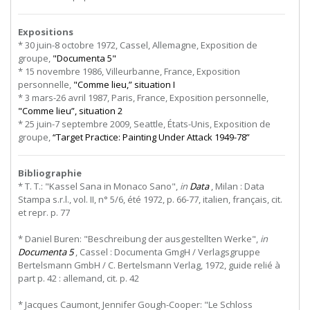
Expositions
* 30 juin-8 octobre 1972, Cassel, Allemagne, Exposition de
groupe,
"Documenta 5"
* 15 novembre 1986, Villeurbanne, France, Exposition
personnelle,
"Comme lieu,” situation I
* 3 mars-26 avril 1987, Paris, France, Exposition personnelle,
"Comme lieu”, situation 2
* 25 juin-7 septembre 2009, Seattle, États-Unis, Exposition de
groupe,
“Target Practice: Painting Under Attack 1949-78”
Bibliographie
* T. T.: "Kassel Sana in Monaco Sano",
in
Data
, Milan : Data
Stampa s.r.l., vol. II, n° 5/6, été 1972, p. 66-77, italien, français, cit.
et repr. p. 77
* Daniel Buren: "Beschreibung der ausgestellten Werke",
in
Documenta 5
, Cassel : Documenta GmgH / Verlagsgruppe
Bertelsmann GmbH / C. Bertelsmann Verlag, 1972, guide relié à
part p. 42 : allemand, cit. p. 42
* Jacques Caumont, Jennifer Gough-Cooper: "Le Schloss