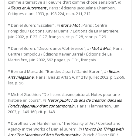
comme alternative à l'oeuvre d'art comme chose sensible",
in
Ailleurs et Autrement
, Paris : éditions Jacqueline Chambon,
Critiques d'art, 1993, p. 198-224, cit. p. 211, 212
* Daniel Buren: "Escalier",
in
Mot à Mot
, Paris : Centre
Pompidou / Éditions Xavier Barral / Éditions de La Martinière,
juin 2002, p. E 22- E 27, français, cit. p. E 28, repr. p. E 29
* Daniel Buren: "Discordance/Cohérence",
in
Mot à Mot
, Paris :
Centre Pompidou / Éditions Xavier Barral / Éditions de La
Martinière, juin 2002, 592 pages, p. E 31, français
* Bernard Marcadé: "Bandes à part / Daniel Buren",
in
Beaux
Arts magazine
, Paris : Beaux Arts SA, n° 218, Juillet 2002, p. 52-59,
list. p. 56
* Michel Gauthier: "De l'iconoclasme pictural. Notes pour une
histoire en cours",
in
Tresor public / 20 ans de création dans les
Fonds régionaux d'art contemporain
, Paris : Flammarion, juin
2003, p. 146-160, cit. p. 148
* Dorothea von Hantelmann: “The Reality of Art / Context and
Agency in the Works of Daniel Buren”,
in
How to Do Things with
Art / The Meaning of Art’s Performativity
, Zurich / Dijon : JRP /