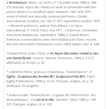
L'Architettura
, Milan, vol. XXXV, n° 7-8, juillet-août 1989, p. 568-
572 (extraits repris de « Notes on work in connection with the
places where it is installed, taken between 1967 and 1975,
some of which are specially summarized here », Studio
International, Londres, vol. 190, n° 977, septembre-octobre 1975
; « Absence-présence, autour d’un détour », in Opus
international, n° 24/25, Paris, mai 1971 ; « Entrevue » [entretien
avec Anne Baldassari, septembre 1986], in Daniel Buren,
Entrevue, conversations avec Anne Baldassari, Paris : musée
des Arts décoratifs/ Flammarion, mars 1987), italien, repr. p. 568
* Robert Fleck: [Sans Titre],
in
Im Raum Die Farbe / Arbeit in situ
von Daniel Buren
, Vienne : Wiener Secession, 1989, p. 21-27,
allemand, cit. et repr. p. 25
* Catherine Flohic, Jean-Luc Chalumeau: "Daniel Buren",
in
Eighty : Sculpture des Années 80 / Sculpture of the 80's
, Paris :
Eighty Publications, 1990, p. 32-41, français, anglais, cit. p. 32
(français), 33 (anglais)
* Arata Isozaki: "Daniel Buren - Logique de l'intervention : les
deux plateaux",
in
L'art et la ville
, Genève : Skira, 1990, p. 199-
207, français, anglais, cit. p. 202