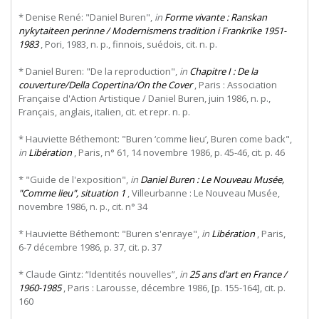
* Denise René: "Daniel Buren",
in
Forme vivante : Ranskan
nykytaiteen perinne / Modernismens tradition i Frankrike 1951-
1983
, Pori, 1983, n. p., finnois, suédois, cit. n. p.
* Daniel Buren: "De la reproduction",
in
Chapitre I : De la
couverture/Della Copertina/On the Cover
, Paris : Association
Française d'Action Artistique / Daniel Buren, juin 1986, n. p.,
Français, anglais, italien, cit. et repr. n. p.
* Hauviette Béthemont: "Buren ‘comme lieu’, Buren come back",
in
Libération
, Paris, n° 61, 14 novembre 1986, p. 45-46, cit. p. 46
* "Guide de l'exposition",
in
Daniel Buren : Le Nouveau Musée,
"Comme lieu", situation 1
, Villeurbanne : Le Nouveau Musée,
novembre 1986, n. p., cit. n° 34
* Hauviette Béthemont: "Buren s'enraye",
in
Libération
, Paris,
6-7 décembre 1986, p. 37, cit. p. 37
* Claude Gintz: “Identités nouvelles”,
in
25 ans d’art en France /
1960-1985
, Paris : Larousse, décembre 1986, [p. 155-164], cit. p.
160