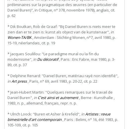
préliminaires sur la pragmatique des œuvres (en particulier de
Daniel Buren)", in Critique, n° 378, novembre 1978), anglais, cit.
p. 62
* Dik Boutkan, Rob de Graaf: "Bij Daniel Buren is niets meer te
zien dan er te zien is: kunst als object van de kunstenaar",
in
Wonen-TA/BK
, Amsterdam : Stichting Wonen, n°7, avril 1980, p.
15-19, néerlandais, cit. p. 19
* Jacques Soulillou: "Le paradigme mural ou la fin du
modernisme",
in
Du décoratif
, Paris : Eric Fabre, mai 1980, p. 3-
89, cit. p. 37
* Delphine Renard: "Daniel Buren, matériau rayé non identifié",
in
Art press
, Paris, n° 69, avril 1983, p. 20-22, cit. p. 22
* Jean-Hubert Martin: "Quelques remarques sur le travail de
Daniel Buren",
in
C'est ainsi et autrement
, Berne : Kunsthalle ,
1983, n. p., allemand, français, repr. n. p.
* Ulrich Loock: "Buren et Asher à Krefeld",
in
Artistes : revue
bimestrielle d'art contemporain
, Paris : Belimi, n° 16, été 1983, p.
105-109, cit. p. 105