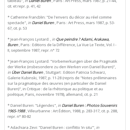
tableau",
in
Daniel Buren
, Paris : Art Press, mars 1987, p. 21-44,
cit. et repr. p. 41, 42
* Catherine Francblin: "De l'envers du décor au réel comme
spectacle",
in
Daniel Buren
, Paris : Art Press, mars 1987, p. 53-
67, cit. p. 53
* Jean-François Lyotard: ,
in
Que peindre ? Adami, Arakawa,
Buren
, Paris : Editions de la Différence, La Vue Le Texte, Vol. I -
II, septembre 1987, repr. n° 72
* Jean-François Lyotard: "Vorbemerkungen über die Pragmatik
der Werke (insbesondere zu den Werken von Daniel Buren)",
in
Über Daniel Buren
, Stuttgart : Edition Patricia Schwarz,
Galerie Kubinski, 1987, p. 11-28 (repris de "Notes préliminaires
sur la pragmatique des œuvres (en particulier de Daniel
Buren)", in Critique : de la rhétorique au politique et au
poétique, Paris, novembre 1978), allemand, cit. p. 21
* Daniel Buren: "Légendes",
in
Daniel Buren : Photos-Souvenirs
1965-1988
, Villeurbanne : Art Édition, 1988, p. 283-317, cit. p. 288,
repr. n° 80-82
* Adachiara Zevi: "Daniel Buren : conflitto ‘in situ’",
in