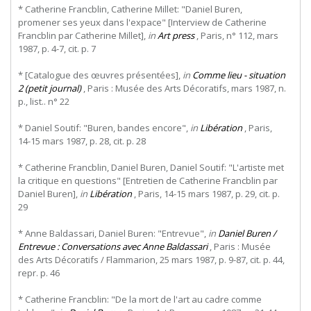
* Catherine Francblin, Catherine Millet: "Daniel Buren,
promener ses yeux dans l'expace" [Interview de Catherine
Francblin par Catherine Millet],
in
Art press
, Paris, n° 112, mars
1987, p. 4-7, cit. p. 7
* [Catalogue des œuvres présentées],
in
Comme lieu - situation
2 (petit journal)
, Paris : Musée des Arts Décoratifs, mars 1987, n.
p., list.. n° 22
* Daniel Soutif: "Buren, bandes encore",
in
Libération
, Paris,
14-15 mars 1987, p. 28, cit. p. 28
* Catherine Francblin, Daniel Buren, Daniel Soutif: "L'artiste met
la critique en questions" [Entretien de Catherine Francblin par
Daniel Buren],
in
Libération
, Paris, 14-15 mars 1987, p. 29, cit. p.
29
* Anne Baldassari, Daniel Buren: "Entrevue",
in
Daniel Buren /
Entrevue : Conversations avec Anne Baldassari
, Paris : Musée
des Arts Décoratifs / Flammarion, 25 mars 1987, p. 9-87, cit. p. 44,
repr. p. 46
* Catherine Francblin: "De la mort de l'art au cadre comme