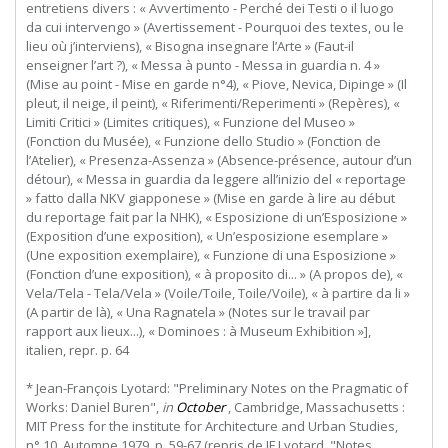
entretiens divers : « Avvertimento - Perché dei Testi o il luogo
da cui intervengo » (Avertissement - Pourquoi des textes, ou le
lieu où j’interviens), « Bisogna insegnare l’Arte » (Faut-il
enseigner l’art ?), « Messa à punto - Messa in guardia n. 4 »
(Mise au point - Mise en garde n°4), « Piove, Nevica, Dipinge » (Il
pleut, il neige, il peint), « Riferimenti/Reperimenti » (Repères), «
Limiti Critici » (Limites critiques), « Funzione del Museo »
(Fonction du Musée), « Funzione dello Studio » (Fonction de
l’Atelier), « Presenza-Assenza » (Absence-présence, autour d’un
détour), « Messa in guardia da leggere all’inizio del « reportage
» fatto dalla NKV giapponese » (Mise en garde à lire au début
du reportage fait par la NHK), « Esposizione di un’Esposizione »
(Exposition d’une exposition), « Un’esposizione esemplare »
(Une exposition exemplaire), « Funzione di una Esposizione »
(Fonction d’une exposition), « à proposito di... » (A propos de), «
Vela/Tela - Tela/Vela » (Voile/Toile, Toile/Voile), « à partire da li »
(A partir de là), « Una Ragnatela » (Notes sur le travail par
rapport aux lieux...), « Dominoes : à Museum Exhibition »],
italien, repr. p. 64
* Jean-François Lyotard: "Preliminary Notes on the Pragmatic of
Works: Daniel Buren",
in
October
, Cambridge, Massachusetts :
MIT Press for the institute for Architecture and Urban Studies,
n° 10, Automne 1979, p. 59-67 (repris de JF Lyotard, "Notes