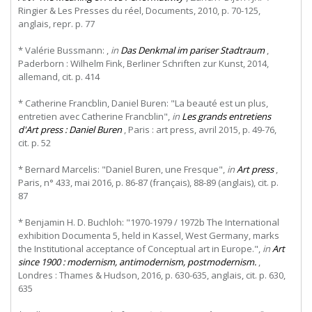
Ringier & Les Presses du réel, Documents, 2010, p. 70-125,
anglais, repr. p. 77
* Valérie Bussmann: ,
in
Das Denkmal im pariser Stadtraum
,
Paderborn : Wilhelm Fink, Berliner Schriften zur Kunst, 2014,
allemand, cit. p. 414
* Catherine Francblin, Daniel Buren: "La beauté est un plus,
entretien avec Catherine Francblin",
in
Les grands entretiens
d'Art press : Daniel Buren
, Paris : art press, avril 2015, p. 49-76,
cit. p. 52
* Bernard Marcelis: "Daniel Buren, une Fresque",
in
Art press
,
Paris, n° 433, mai 2016, p. 86-87 (français), 88-89 (anglais), cit. p.
87
* Benjamin H. D. Buchloh: "1970-1979 / 1972b The International
exhibition Documenta 5, held in Kassel, West Germany, marks
the Institutional acceptance of Conceptual art in Europe.",
in
Art
since 1900 : modernism, antimodernism, postmodernism.
,
Londres : Thames & Hudson, 2016, p. 630-635, anglais, cit. p. 630,
635