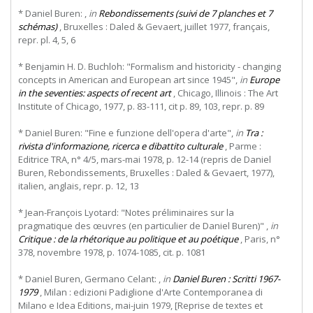
* Daniel Buren: ,
in
Rebondissements (suivi de 7 planches et 7
schémas)
, Bruxelles : Daled & Gevaert, juillet 1977, français,
repr. pl. 4, 5, 6
* Benjamin H. D. Buchloh: "Formalism and historicity - changing
concepts in American and European art since 1945",
in
Europe
in the seventies: aspects of recent art
, Chicago, Illinois : The Art
Institute of Chicago, 1977, p. 83-111, cit p. 89, 103, repr. p. 89
* Daniel Buren: "Fine e funzione dell'opera d'arte",
in
Tra :
rivista d'informazione, ricerca e dibattito culturale
, Parme :
Editrice TRA, n° 4/5, mars-mai 1978, p. 12-14 (repris de Daniel
Buren, Rebondissements, Bruxelles : Daled & Gevaert, 1977),
italien, anglais, repr. p. 12, 13
* Jean-François Lyotard: "Notes préliminaires sur la
pragmatique des œuvres (en particulier de Daniel Buren)" ,
in
Critique : de la rhétorique au politique et au poétique
, Paris, n°
378, novembre 1978, p. 1074-1085, cit. p. 1081
* Daniel Buren, Germano Celant: ,
in
Daniel Buren : Scritti 1967-
1979
, Milan : edizioni Padiglione d'Arte Contemporanea di
Milano e Idea Editions, mai-juin 1979, [Reprise de textes et