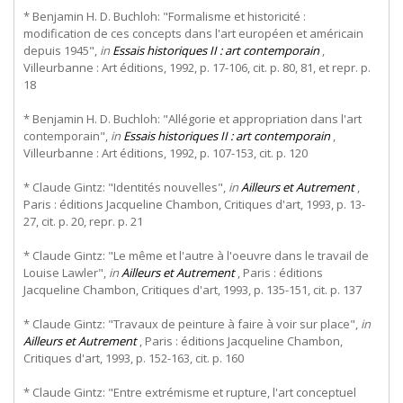
* Benjamin H. D. Buchloh: "Formalisme et historicité :
modification de ces concepts dans l'art européen et américain
depuis 1945",
in
Essais historiques II : art contemporain
,
Villeurbanne : Art éditions, 1992, p. 17-106, cit. p. 80, 81, et repr. p.
18
* Benjamin H. D. Buchloh: "Allégorie et appropriation dans l'art
contemporain",
in
Essais historiques II : art contemporain
,
Villeurbanne : Art éditions, 1992, p. 107-153, cit. p. 120
* Claude Gintz: "Identités nouvelles",
in
Ailleurs et Autrement
,
Paris : éditions Jacqueline Chambon, Critiques d'art, 1993, p. 13-
27, cit. p. 20, repr. p. 21
* Claude Gintz: "Le même et l'autre à l'oeuvre dans le travail de
Louise Lawler",
in
Ailleurs et Autrement
, Paris : éditions
Jacqueline Chambon, Critiques d'art, 1993, p. 135-151, cit. p. 137
* Claude Gintz: "Travaux de peinture à faire à voir sur place",
in
Ailleurs et Autrement
, Paris : éditions Jacqueline Chambon,
Critiques d'art, 1993, p. 152-163, cit. p. 160
* Claude Gintz: "Entre extrémisme et rupture, l'art conceptuel