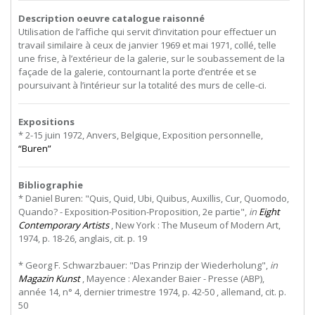
Description oeuvre catalogue raisonné
Utilisation de l’affiche qui servit d’invitation pour effectuer un
travail similaire à ceux de janvier 1969 et mai 1971, collé, telle
une frise, à l’extérieur de la galerie, sur le soubassement de la
façade de la galerie, contournant la porte d’entrée et se
poursuivant à l’intérieur sur la totalité des murs de celle-ci.
Expositions
* 2-15 juin 1972, Anvers, Belgique, Exposition personnelle,
“Buren”
Bibliographie
* Daniel Buren: "Quis, Quid, Ubi, Quibus, Auxillis, Cur, Quomodo,
Quando? - Exposition-Position-Proposition, 2e partie",
in
Eight
Contemporary Artists
, New York : The Museum of Modern Art,
1974, p. 18-26, anglais, cit. p. 19
* Georg F. Schwarzbauer: "Das Prinzip der Wiederholung",
in
Magazin Kunst
, Mayence : Alexander Baier - Presse (ABP),
année 14, n° 4, dernier trimestre 1974, p. 42-50 , allemand, cit. p.
50