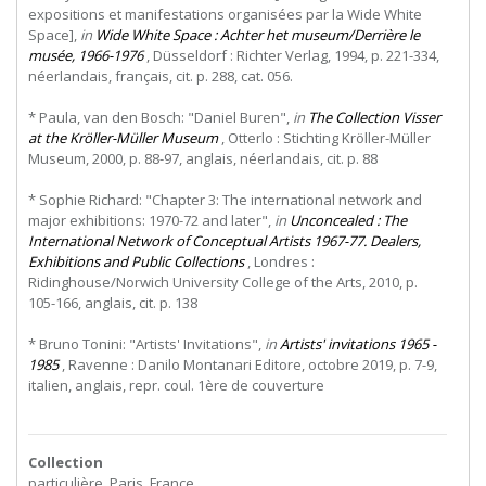
expositions et manifestations organisées par la Wide White
Space],
in
Wide White Space : Achter het museum/Derrière le
musée, 1966-1976
, Düsseldorf : Richter Verlag, 1994, p. 221-334,
néerlandais, français, cit. p. 288, cat. 056.
* Paula, van den Bosch: "Daniel Buren",
in
The Collection Visser
at the Kröller-Müller Museum
, Otterlo : Stichting Kröller-Müller
Museum, 2000, p. 88-97, anglais, néerlandais, cit. p. 88
* Sophie Richard: "Chapter 3: The international network and
major exhibitions: 1970-72 and later",
in
Unconcealed : The
International Network of Conceptual Artists 1967-77. Dealers,
Exhibitions and Public Collections
, Londres :
Ridinghouse/Norwich University College of the Arts, 2010, p.
105-166, anglais, cit. p. 138
* Bruno Tonini: "Artists' Invitations",
in
Artists' invitations 1965 -
1985
, Ravenne : Danilo Montanari Editore, octobre 2019, p. 7-9,
italien, anglais, repr. coul. 1ère de couverture
Collection
particulière, Paris, France