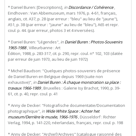
* Daniel Buren: [Descriptions],
in
Discordance / Cohérence
,
Eindhoven : Van Abbemuseum, mars 1976, p. 4-61, français,
anglais, cit. A37, p. 28 (par erreur : "bleu" au lieu de "jaune"),
A51, p. 38 (par erreur : "jaune" au lieu de "bleu"), A65 et repr.
coul. p. 44. (par erreur, photos 3 et 4 inversées).
* Daniel Buren: "Légendes",
in
Daniel Buren : Photos-Souvenirs
1965-1988
,
Villeurbanne
:
Art
Édition, 1988, p. 283-317, cit. p. 290, repr. coul. n° 102, 103 (datée
par erreur de juin 1973, au lieu de juin 1972)
* Michel Baudson: "Quelques photos-souvenirs de présence
de Daniel Buren en Belgique depuis 1969 (suite non
exhaustive)",
in
Daniel Buren : À chaque monstration sa place :
travaux 1966-1989
, Bruxelles : Galerie Isy Brachot, 1990, p. 39-
61, cit. p. 40, repr. coul. p. 41
* Anny de Decker: "Fotografische documentatie/Documentation
photographique",
in
Wide White Space : Achter het
museum/Derrière le musée, 1966-1976
, Düsseldorf : Richter
Verlag, 1994, p. 141-220, néerlandais, français, repr. coul. p. 198
* Anny de Decker: "Archief/Archives" [catalogue raisonné des