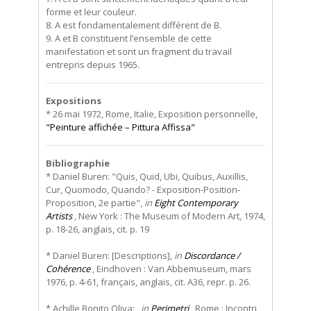
forme et leur couleur.
8. A est fondamentalement différent de B.
9. A et B constituent l’ensemble de cette
manifestation et sont un fragment du travail
entrepris depuis 1965.
Expositions
* 26 mai 1972, Rome, Italie, Exposition personnelle,
"Peinture affichée – Pittura Affissa"
Bibliographie
* Daniel Buren: "Quis, Quid, Ubi, Quibus, Auxillis,
Cur, Quomodo, Quando? - Exposition-Position-
Proposition, 2e partie",
in
Eight Contemporary
Artists
, New York : The Museum of Modern Art, 1974,
p. 18-26, anglais, cit. p. 19
* Daniel Buren: [Descriptions],
in
Discordance /
Cohérence
, Eindhoven : Van Abbemuseum, mars
1976, p. 4-61, français, anglais, cit. A36, repr. p. 26.
* Achille Bonito Oliva: ,
in
Perimetri
, Rome : Incontri