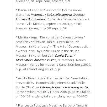
allemand, cit., repr. coul., schéma, p. 9
* Daniela Lancioni: "Les Incontri Internazionali
d'arte",
in
Incontri... / Dalla collezione di Graziella
Lonardi Buontempo
, Rome : Académie de France à
Rome - Villa Médicis, septembre 2003, p. 44-83,
français, italien, cit. p. 58, repr. p. 59
* Melitta Kliege: “Die Kunst der Dekonstruktion /
Arbeiten vor Ort von Daniel Buren im Neuen
Museum in Nürenberg” = “The Art of Deconstruction
/ Works in situ by Daniel Buren in the Neues
Museum in Nuremberg”,
in
Daniel Buren /
Modulation. Arbeiten in situ
, Nuremberg : Neues
Museum, Verlag für moderne Kunst Nürnberg, 2009,
n. p., allemand, anglais, cit. n. p.
* Achille Bonito Oliva, Francesca Pola: "‘Inevitabile...
irreversibile... incontenibile’, intervista ad Achille
Bonito Oliva",
in
A Roma, la nostra era avanguardia
,
Rome / Milan : MACRO / Electa, 2010, p. 88-96 : italien,
p. 100-109 :anglais, italien, anglais, repr. p. 104-105
* Francesca Pola, Luca Massimo Barbero: “Incontri