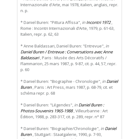
Internazionale d'Arte, mai 1978, italien, anglais, repr.
n. p.
* Daniel Buren: "Pittura Affissa",
in
Incontri 1972
,
Rome : Incontri Internazionali d’Arte, 1979, p. 61-63,
Italien, repr. p. 62, 63
* Anne Baldassari, Daniel Buren: "Entrevue",
in
Daniel Buren / Entrevue : Conversations avec Anne
Baldassari
, Paris : Musée des Arts Décoratifs /
Flammarion, 25 mars 1987, p. 9-87, cit. p. 44, 57, repr.
p. 60
* Daniel Buren: "Biographie - Chronologie",
in
Daniel
Buren
, Paris : Art Press, mars 1987, p. 68-79, cit. et
schéma repr. p. 68
* Daniel Buren: "Légendes",
in
Daniel Buren :
Photos-Souvenirs 1965-1988
, Villeurbanne : Art
Édition, 1988, p. 283-317, cit. p. 289, repr. n° 87
* Daniel Buren: "Biographie/Chronologie",
in
Daniel
Buren
, Stuttgart : Staatgalerie, 1990, p. 7-93,