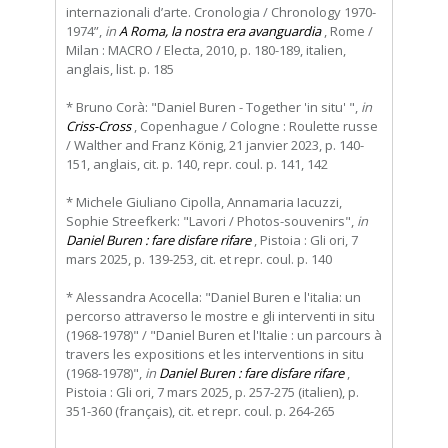
internazionali d’arte. Cronologia / Chronology 1970-
1974”,
in
A Roma, la nostra era avanguardia
, Rome /
Milan : MACRO / Electa, 2010, p. 180-189, italien,
anglais, list. p. 185
* Bruno Corà: "Daniel Buren - Together 'in situ' ",
in
Criss-Cross
, Copenhague / Cologne : Roulette russe
/ Walther and Franz König, 21 janvier 2023, p. 140-
151, anglais, cit. p. 140, repr. coul. p. 141, 142
* Michele Giuliano Cipolla, Annamaria Iacuzzi,
Sophie Streefkerk: "Lavori / Photos-souvenirs",
in
Daniel Buren : fare disfare rifare
, Pistoia : Gli ori, 7
mars 2025, p. 139-253, cit. et repr. coul. p. 140
* Alessandra Acocella: "Daniel Buren e l'italia: un
percorso attraverso le mostre e gli interventi in situ
(1968-1978)" / "Daniel Buren et l'Italie : un parcours à
travers les expositions et les interventions in situ
(1968-1978)",
in
Daniel Buren : fare disfare rifare
,
Pistoia : Gli ori, 7 mars 2025, p. 257-275 (italien), p.
351-360 (français), cit. et repr. coul. p. 264-265