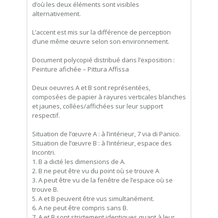
d’où les deux éléments sont visibles
alternativement.
L’accent est mis sur la différence de perception
d’une même œuvre selon son environnement.
Document polycopié distribué dans l’exposition :
Peinture afichée – Pittura Affissa
Deux oeuvres A et B sont représentées,
composées de papier à rayures verticales blanches
et jaunes, collées/affichées sur leur support
respectif.
Situation de l’œuvre A : à l’intérieur, 7 via di Panico.
Situation de l’œuvre B : à l’intérieur, espace des
Incontri.
1. B a dicté les dimensions de A.
2. B ne peut être vu du point où se trouve A
3. A peut être vu de la fenêtre de l’espace où se
trouve B.
5. A et B peuvent être vus simultanément.
6. A ne peut être compris sans B.
7. A et B sont strictement identiques quant à leur