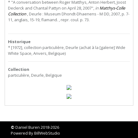
* "A conversation between Roger Matthys, Anton Herbert, Joost
Declerck and Chantal Pattyn on April 28, 2007",
in
Matthys-Colle
Collection
, Deurle : Museum Dhondt-Dhaenens - M DD, 2007, p. 7-
11, anglais, 15-19, flamand. , repr. coul. p. 73.
Historique
* [1972], collection particulière, Deurle (achat à la [galerie] Wide
White Space, Anvers, Belgique)
Collection
particulière, Deurle, Belgique
©
Daniel Buren 2018-2026
Powered By
BillWebStudio