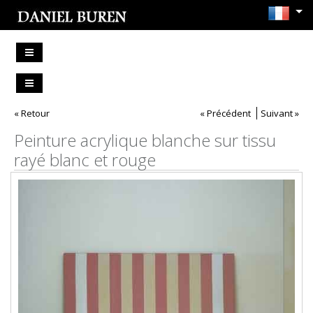
« Retour
« Précédent
Suivant »
Peinture acrylique blanche sur tissu
rayé blanc et rouge