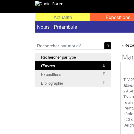
Actualité
Expositions
Œuvres permanentes dans l'espace public ou
Notes
Préambule
« Reto
Mani
Rechercher par type
Œuvres
Expositions
T IV 2
Bibliographie
Manif
29 Se
Travai
réalis
Peint
câble
420 x 
Belgr