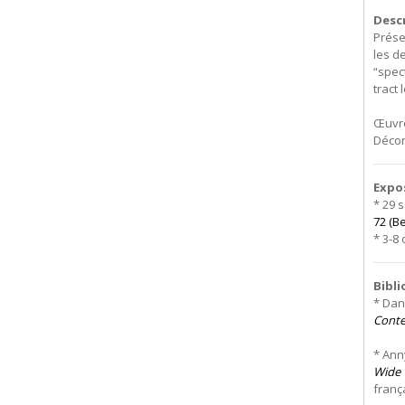
Desc
Prése
les d
“spec
tract 
Œuvre
Décora
Expo
* 29 
72 (Be
* 3-8
Bibl
* Dan
Conte
* Ann
Wide 
frança