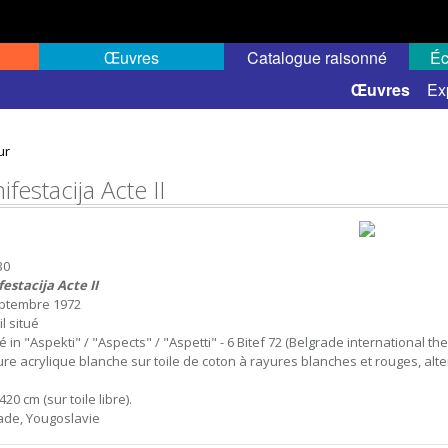
Œuvres
Catalogue raisonné
Éc
 semi-public
Œuvres
Ex
ur
festacija Acte II
30
estacija Acte II
ptembre 1972
l situé
é in "Aspekti" / "Aspects" / "Aspetti" - 6 Bitef 72 (Belgrade international thea
ure acrylique blanche sur toile de coton à rayures blanches et rouges, alter
.
420 cm (sur toile libre).
ade, Yougoslavie