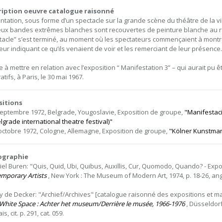
ription oeuvre catalogue raisonné
ntation, sous forme d’un spectacle sur la grande scène du théâtre de la vil
eux bandes extrêmes blanches sont recouvertes de peinture blanche au r
tacle” s’est terminé, au moment où les spectateurs commençaient à montrer
leur indiquant ce qu’ils venaient de voir et les remerciant de leur présence.
 à mettre en relation avec l’exposition “ Manifestation 3” – qui aurait pu ê
tifs, à Paris, le 30 mai 1967.
sitions
septembre 1972, Belgrade, Yougoslavie, Exposition de groupe,
"Manifestacij
lgrade international theatre festival)"
 octobre 1972, Cologne, Allemagne, Exposition de groupe,
"Kölner Kunstmar
iographie
iel Buren: "Quis, Quid, Ubi, Quibus, Auxillis, Cur, Quomodo, Quando? - Expo
mporary Artists
, New York : The Museum of Modern Art, 1974, p. 18-26, angla
y de Decker: "Archief/Archives" [catalogue raisonné des expositions et m
White Space : Achter het museum/Derrière le musée, 1966-1976
, Düsseldorf
is, cit. p. 291, cat. 059.