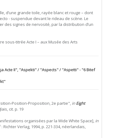
le, d’une grande toile, rayée blanc et rouge – dont
ecto - suspendue devant le rideau de scène. Le
 des signes de nervosité, par la distribution d’un
tre sous-titrée Acte I – aux Musée des Arts
a Acte II", "Aspekti" / "Aspects" / "Aspetti" - "6 Bitef
kt"
sition-Position-Proposition, 2e partie",
in
Eight
is, cit. p. 19
anifestations organisées par la Wide White Space],
in
 : Richter Verlag, 1994, p. 221-334, néerlandais,