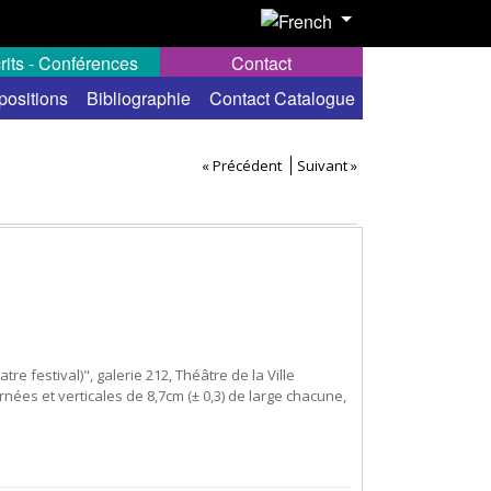
rits - Conférences
Contact
positions
Bibliographie
Contact Catalogue
« Précédent
Suivant »
tre festival)", galerie 212, Théâtre de la Ville
nées et verticales de 8,7cm (± 0,3) de large chacune,