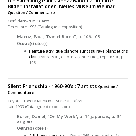
Die Sammlung Paul Maenz / Band 1 / Objekte.
Bilder. Installationen. Neues Museum Weimar
Question / Commentaire
Ostfildern-Ruit : : Cantz
Décembre 1998 (Catalogue d'exposition)
Maenz, Paul, "Daniel Buren", p. 106-108.
Oeuvre(s) citée(s)
Peinture acrylique blanche sur tissu rayé blanc et gris
clair
, Paris 1970 , cit. p.107 (Ohne Titel), repr. n° 70, p.
106.
Silent Friendship - 1960-90's : 7 artists
Question /
Commentaire
Toyota : Toyota Municipal Museum of Art
Juin 1999 (Catalogue d'exposition)
Buren, Daniel, "On My Work", p. 14 japonais, p. 94
anglais
Oeuvre(s) citée(s)
Affichages sauvages
, Paris 1968 , repr. coul. p. 14.