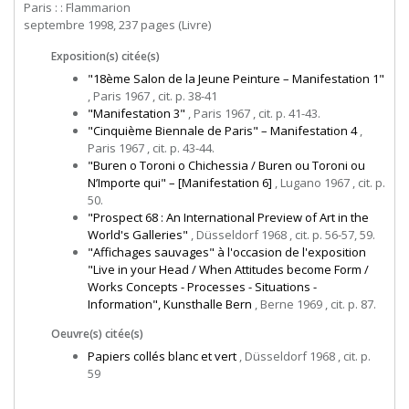
Paris : : Flammarion
septembre 1998, 237 pages (Livre)
Exposition(s) citée(s)
"18ème Salon de la Jeune Peinture – Manifestation 1"
, Paris 1967 , cit. p. 38-41
"Manifestation 3"
, Paris 1967 , cit. p. 41-43.
"Cinquième Biennale de Paris" – Manifestation 4
,
Paris 1967 , cit. p. 43-44.
"Buren o Toroni o Chichessia / Buren ou Toroni ou
N’Importe qui" – [Manifestation 6]
, Lugano 1967 , cit. p.
50.
"Prospect 68 : An International Preview of Art in the
World's Galleries"
, Düsseldorf 1968 , cit. p. 56-57, 59.
"Affichages sauvages" à l'occasion de l'exposition
"Live in your Head / When Attitudes become Form /
Works Concepts - Processes - Situations -
Information", Kunsthalle Bern
, Berne 1969 , cit. p. 87.
Oeuvre(s) citée(s)
Papiers collés blanc et vert
, Düsseldorf 1968 , cit. p.
59