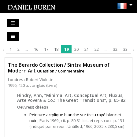
‹
1
2
...
16
17
18
19
20
21
22
...
32
33
›
The Berardo Collection / Sintra Museum of
Modern Art
Question / Commentaire
Londres : Robert Violette
1996, 420 p. : anglais (Livre)
Hindry, Ann, “Minimal Art, Conceptual Art, Fluxus,
Arte Povera & Co.: The Great Transitions”, p. 65-82
Oeuvre(s) citée(s)
Peinture acrylique blanche sur tissu rayé blanc et
noir
, Paris 1969 , cit. p. 80.81, list. et repr. coul. p. 131
(indiqué par erreur : Untitled, 1966, 200,5 x 230,5 cm)