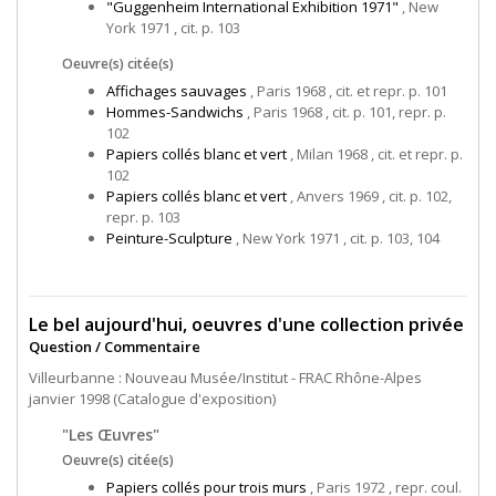
"Guggenheim International Exhibition 1971"
, New
York 1971 , cit. p. 103
Oeuvre(s) citée(s)
Affichages sauvages
, Paris 1968 , cit. et repr. p. 101
Hommes-Sandwichs
, Paris 1968 , cit. p. 101, repr. p.
102
Papiers collés blanc et vert
, Milan 1968 , cit. et repr. p.
102
Papiers collés blanc et vert
, Anvers 1969 , cit. p. 102,
repr. p. 103
Peinture-Sculpture
, New York 1971 , cit. p. 103, 104
Le bel aujourd'hui, oeuvres d'une collection privée
Question / Commentaire
Villeurbanne : Nouveau Musée/Institut - FRAC Rhône-Alpes
janvier 1998 (Catalogue d'exposition)
"Les Œuvres"
Oeuvre(s) citée(s)
Papiers collés pour trois murs
, Paris 1972 , repr. coul.