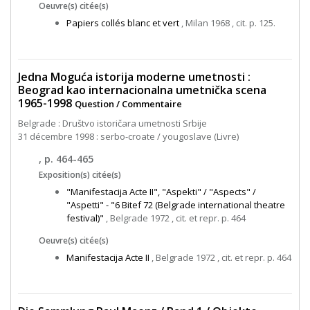
Oeuvre(s) citée(s)
Papiers collés blanc et vert
, Milan 1968 , cit. p. 125.
Jedna Moguća istorija moderne umetnosti :
Beograd kao internacionalna umetnička scena
1965-1998
Question / Commentaire
Belgrade : Društvo istoričara umetnosti Srbije
31 décembre 1998 : serbo-croate / yougoslave (Livre)
, p. 464-465
Exposition(s) citée(s)
"Manifestacija Acte II", "Aspekti" / "Aspects" /
"Aspetti" - "6 Bitef 72 (Belgrade international theatre
festival)"
, Belgrade 1972 , cit. et repr. p. 464
Oeuvre(s) citée(s)
Manifestacija Acte II
, Belgrade 1972 , cit. et repr. p. 464