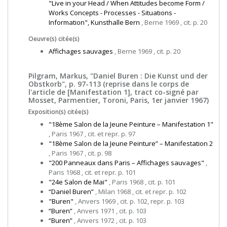
"Live in your Head / When Attitudes become Form /
Works Concepts - Processes - Situations -
Information", Kunsthalle Bern
, Berne 1969 , cit. p. 20
Oeuvre(s) citée(s)
Affichages sauvages
, Berne 1969 , cit. p. 20
Pilgram, Markus, "Daniel Buren : Die Kunst und der
Obstkorb", p. 97-113 (reprise dans le corps de
l'article de [Manifestation 1], tract co-signé par
Mosset, Parmentier, Toroni, Paris, 1er janvier 1967)
Exposition(s) citée(s)
"18ème Salon de la Jeune Peinture – Manifestation 1"
, Paris 1967 , cit. et repr. p. 97
"18ème Salon de la Jeune Peinture” – Manifestation 2
, Paris 1967 , cit. p. 98
"200 Panneaux dans Paris – Affichages sauvages"
,
Paris 1968 , cit. et repr. p. 101
"24e Salon de Mai"
, Paris 1968 , cit. p. 101
“Daniel Buren”
, Milan 1968 , cit. et repr. p. 102
"Buren"
, Anvers 1969 , cit. p. 102, repr. p. 103
“Buren”
, Anvers 1971 , cit. p. 103
“Buren”
, Anvers 1972 , cit. p. 103