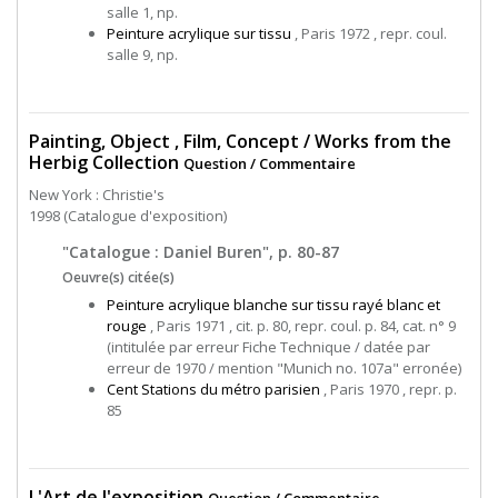
salle 1, np.
Peinture acrylique sur tissu
, Paris 1972 , repr. coul.
salle 9, np.
Painting, Object , Film, Concept / Works from the
Herbig Collection
Question / Commentaire
New York : Christie's
1998 (Catalogue d'exposition)
"Catalogue : Daniel Buren", p. 80-87
Oeuvre(s) citée(s)
Peinture acrylique blanche sur tissu rayé blanc et
rouge
, Paris 1971 , cit. p. 80, repr. coul. p. 84, cat. n° 9
(intitulée par erreur Fiche Technique / datée par
erreur de 1970 / mention "Munich no. 107a" erronée)
Cent Stations du métro parisien
, Paris 1970 , repr. p.
85
L'Art de l'exposition