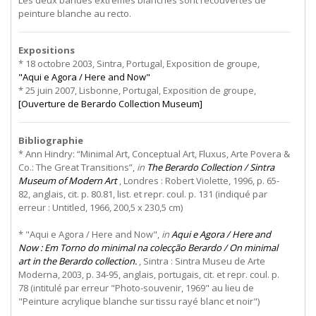
peinture blanche au recto.
Expositions
* 18 octobre 2003, Sintra, Portugal, Exposition de groupe,
"Aqui e Agora / Here and Now"
* 25 juin 2007, Lisbonne, Portugal, Exposition de groupe,
[Ouverture de Berardo Collection Museum]
Bibliographie
* Ann Hindry: “Minimal Art, Conceptual Art, Fluxus, Arte Povera &
Co.: The Great Transitions”,
in
The Berardo Collection / Sintra
Museum of Modern Art
, Londres : Robert Violette, 1996, p. 65-
82, anglais, cit. p. 80.81, list. et repr. coul. p. 131 (indiqué par
erreur : Untitled, 1966, 200,5 x 230,5 cm)
* "Aqui e Agora / Here and Now",
in
Aqui e Agora / Here and
Now : Em Torno do minimal na colecção Berardo / On minimal
art in the Berardo collection.
, Sintra : Sintra Museu de Arte
Moderna, 2003, p. 34-95, anglais, portugais, cit. et repr. coul. p.
78 (intitulé par erreur "Photo-souvenir, 1969" au lieu de
"Peinture acrylique blanche sur tissu rayé blanc et noir")