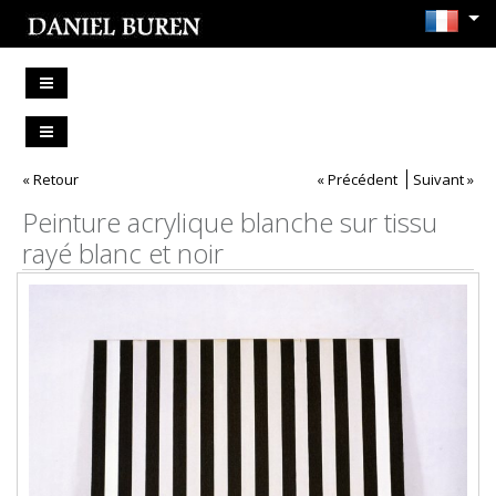
« Retour
« Précédent
Suivant »
Peinture acrylique blanche sur tissu
rayé blanc et noir