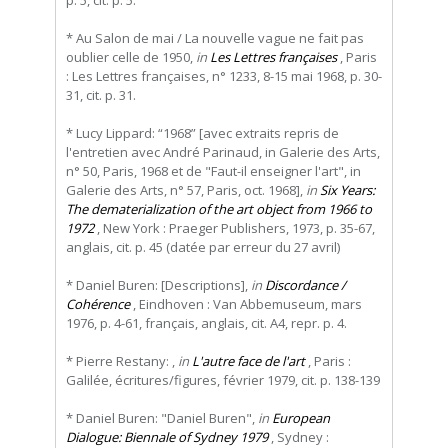
* Au Salon de mai / La nouvelle vague ne fait pas
oublier celle de 1950,
in
Les Lettres françaises
, Paris
: Les Lettres françaises, n° 1233, 8-15 mai 1968, p. 30-
31, cit. p. 31.
* Lucy Lippard: “1968” [avec extraits repris de
l'entretien avec André Parinaud, in Galerie des Arts,
n° 50, Paris, 1968 et de "Faut-il enseigner l'art", in
Galerie des Arts, n° 57, Paris, oct. 1968],
in
Six Years:
The dematerialization of the art object from 1966 to
1972
, New York : Praeger Publishers, 1973, p. 35-67,
anglais, cit. p. 45 (datée par erreur du 27 avril)
* Daniel Buren: [Descriptions],
in
Discordance /
Cohérence
, Eindhoven : Van Abbemuseum, mars
1976, p. 4-61, français, anglais, cit. A4, repr. p. 4.
* Pierre Restany: ,
in
L'autre face de l'art
, Paris :
Galilée, écritures/figures, février 1979, cit. p. 138-139
* Daniel Buren: "Daniel Buren",
in
European
Dialogue: Biennale of Sydney 1979
, Sydney :