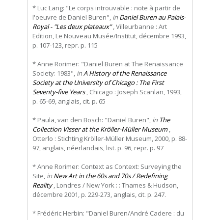
* Luc Lang: "Le corps introuvable : note à partir de
l'oeuvre de Daniel Buren",
in
Daniel Buren au Palais-
Royal - "Les deux plateaux"
, Villeurbanne : Art
Edition, Le Nouveau Musée/Institut, décembre 1993,
p. 107-123, repr. p. 115
* Anne Rorimer: "Daniel Buren at The Renaissance
Society: 1983",
in
A History of the Renaissance
Society at the University of Chicago : The First
Seventy-five Years
, Chicago : Joseph Scanlan, 1993,
p. 65-69, anglais, cit. p. 65
* Paula, van den Bosch: "Daniel Buren",
in
The
Collection Visser at the Kröller-Müller Museum
,
Otterlo : Stichting Kröller-Müller Museum, 2000, p. 88-
97, anglais, néerlandais, list. p. 96, repr. p. 97
* Anne Rorimer: Context as Context: Surveying the
Site,
in
New Art in the 60s and 70s / Redefining
Reality
, Londres / New York : : Thames & Hudson,
décembre 2001, p. 229-273, anglais, cit. p. 247.
* Frédéric Herbin: "Daniel Buren/André Cadere : du