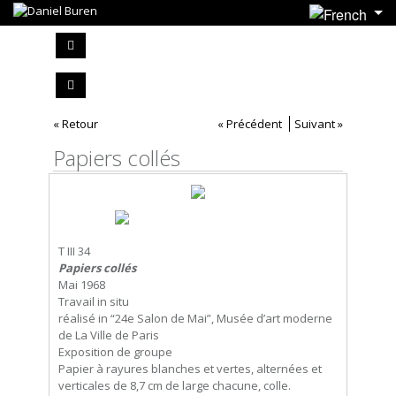
« Retour
« Précédent
Suivant »
Papiers collés
T III 34
Papiers collés
Mai 1968
Travail in situ
réalisé in “24e Salon de Mai”, Musée d’art moderne
de La Ville de Paris
Exposition de groupe
Papier à rayures blanches et vertes, alternées et
verticales de 8,7 cm de large chacune, colle.