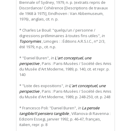
Biennale of Sydney, 1979, n. p. (extraits repris de
Discordance/ Cohérence [Descriptions de travaux
de 1968 à 1975], Eindhoven : Van Abbemuseum,
1976) , anglais, cit. n. p.
* Charles Le Bouil: "quelqu'un / personne /
digressions préliminaires à toutes fins utiles",
in
Toponymies
, Limoges : : Éditions A.R.S.I.C., n° 2/3,
été 1979, n.p., cit. n.p.
* "Daniel Buren",
in
L'art conceptuel, une
perspective
, Paris : Paris-Musées / Société des Amis
du Musée d'Art Moderne, 1989, p. 140, cit. et repr. p.
140
* "Liste des expositions",
in
L'art conceptuel, une
perspective
, Paris : Paris-Musées / Société des Amis
du Musée d'Art Moderne, 1989, p. 248-250, cit. p. 248
* Francesco Poli: "Daniel Buren",
in
La pensée
tangible/Il pensiero tangibile
, Villanova di Ravenna :
Edizioni Essegi, janvier 1992, p. 46-47, français,
italien, repr. p. 8