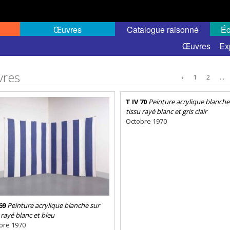
Œuvres
Catalogue raisonné
Éc
Œuvres
Ex
res
‹
1
2
...
T IV 70
Peinture acrylique blanche
tissu rayé blanc et gris clair
Octobre 1970
69
Peinture acrylique blanche sur
 rayé blanc et bleu
bre 1970