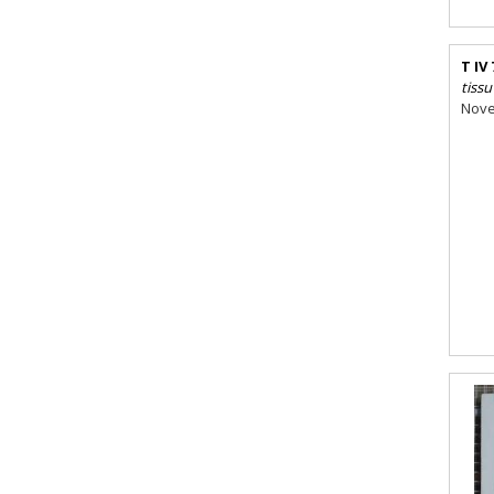
T IV 
tissu
Nove