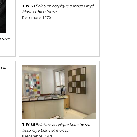
T IV 83
Peinture acrylique sur tissu rayé
blanc et bleu foncé
Décembre 1970
u rayé
 sur
T IV 86
Peinture acrylique blanche sur
tissu rayé blanc et marron
[Décembre] 1970