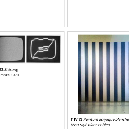
72
Störung
mbre 1970
T IV 73
Peinture acrylique blanche
tissu rayé blanc et bleu