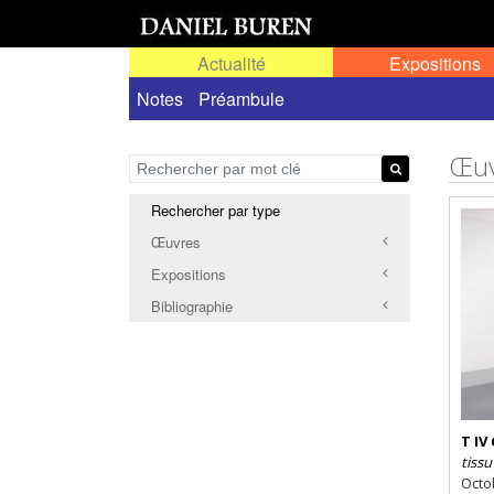
Actualité
Expositions
Notes
Préambule
Œuv
Rechercher par type
Œuvres
Expositions
Bibliographie
T IV 
tissu
Octo