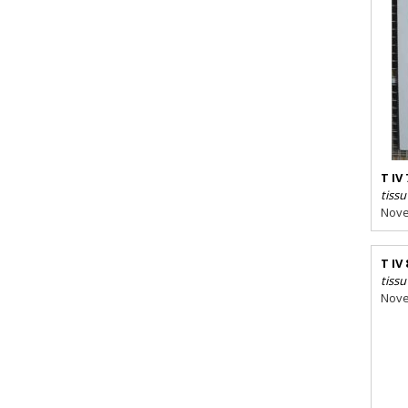
T IV 
tissu
Nove
T IV 
tissu
Nove