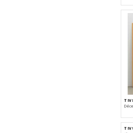
T IV 
Déce
T IV 