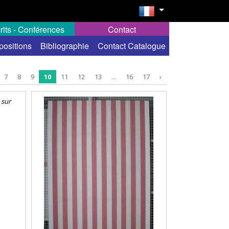
rits - Conférences
Contact
positions
Bibliographie
Contact Catalogue
7
8
9
10
11
12
13
...
16
17
›
 sur