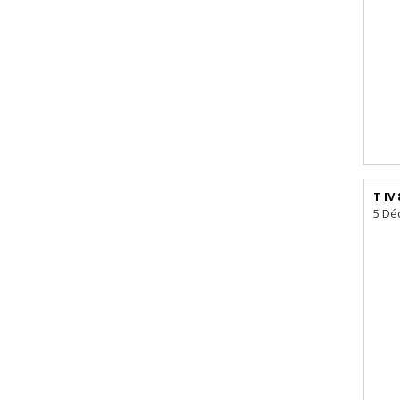
T IV 
5 Dé