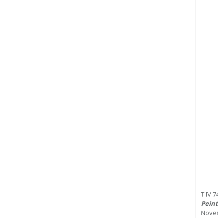
T IV 7
Peint
Nove