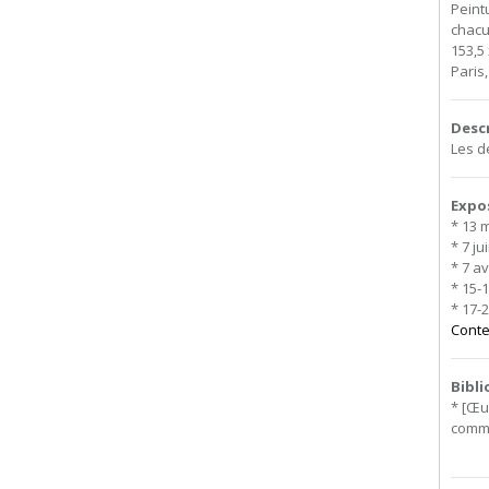
Peint
chacu
153,5 
Paris
Desc
Les d
Expo
* 13 m
* 7 ju
* 7 a
* 15-
* 17-
Conte
Bibl
* [Œu
commun