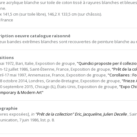
ure acrylique blanche sur toile de coton tissé à rayures blanches et bleues,
ne.
x 141,5 cm (sur toile libre), 146,2 X 133,5 cm (sur châssis).
, France
ription oeuvre catalogue raisonné
eux bandes extrêmes blanches sont recouvertes de peinture blanche au r
sitions
ai 1972, Bari, Italie, Exposition de groupe,
"Quindici proposte per il collezio
in-12 juillet 1986, Saint-Étienne, France, Exposition de groupe,
“Prêt de la co
vril-17 mai 1997, Annemasse, France, Exposition de groupe,
"Corollaires : 
18 octobre 2014, Londres, Grande-Bretagne, Exposition de groupe,
"Frieze 
20 septembre 2015, Chicago (IL), États-Unis, Exposition de groupe,
"Expo Chi
mporary & Modern Art"
iographie
vres exposées],
in
"Prêt de la collection" Eric, Jacqueline, Julien Decelle
, Sai
ication, 7 juin 1986, list. p. 8.