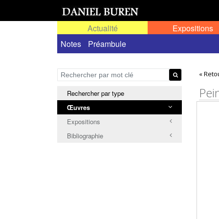
Actualité
Expositions
Œuvres permanentes dans l'espace public ou
Notes
Préambule
« Reto
Pei
Rechercher par type
Œuvres
Expositions
Bibliographie