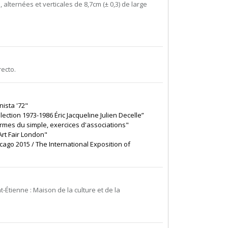
 alternées et verticales de 8,7cm (± 0,3) de large
ecto.
nista '72"
llection 1973-1986 Éric Jacqueline Julien Decelle”
Formes du simple, exercices d'associations"
Art Fair London"
cago 2015 / The International Exposition of
nt-Étienne : Maison de la culture et de la