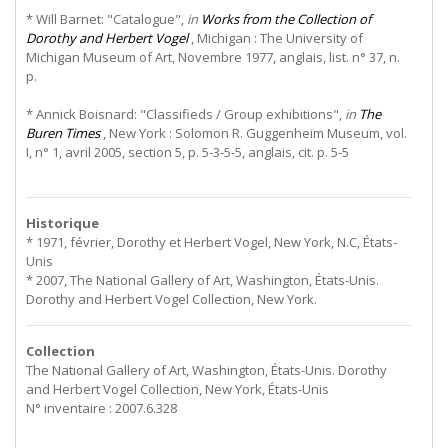
* Will Barnet: "Catalogue",
in
Works from the Collection of
Dorothy and Herbert Vogel
, Michigan : The University of
Michigan Museum of Art, Novembre 1977, anglais, list. n° 37, n.
p.
* Annick Boisnard: "Classifieds / Group exhibitions",
in
The
Buren Times
, New York : Solomon R. Guggenheim Museum, vol.
I, n° 1, avril 2005, section 5, p. 5-3-5-5, anglais, cit. p. 5-5
Historique
* 1971, février, Dorothy et Herbert Vogel, New York, N.C, États-
Unis
* 2007, The National Gallery of Art, Washington, États-Unis.
Dorothy and Herbert Vogel Collection, New York.
Collection
The National Gallery of Art, Washington, États-Unis. Dorothy
and Herbert Vogel Collection, New York, États-Unis
N° inventaire : 2007.6.328