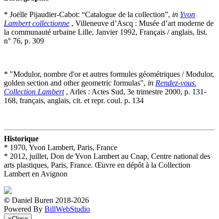
* Joëlle Pijaudier-Cabot: “Catalogue de la collection”,
in
Yvon
Lambert collectionne
, Villeneuve d’Ascq : Musée d’art moderne de
la communauté urbaine Lille, Janvier 1992, Français / anglais, list.
n° 76, p. 309
* "Modulor, nombre d'or et autres formules géométriques / Modulor,
golden section and other geometric formulas",
in
Rendez-vous.
Collection Lambert
, Arles : Actes Sud, 3e trimestre 2000, p. 131-
168, français, anglais, cit. et repr. coul. p. 134
Historique
* 1970, Yvon Lambert, Paris, France
* 2012, juillet, Don de Yvon Lambert au Cnap, Centre national des
arts plastiques, Paris, France. Œuvre en dépôt à la Collection
Lambert en Avignon
©
Daniel Buren 2018-2026
Powered By
BillWebStudio
×
Close