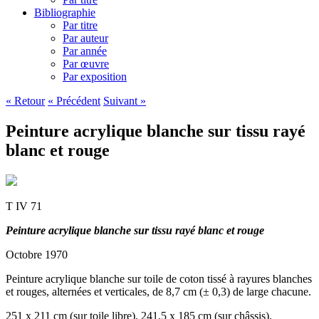
Bibliographie
Par titre
Par auteur
Par année
Par œuvre
Par exposition
« Retour
« Précédent
Suivant »
Peinture acrylique blanche sur tissu rayé
blanc et rouge
T IV 71
Peinture acrylique blanche sur tissu rayé blanc et rouge
Octobre 1970
Peinture acrylique blanche sur toile de coton tissé à rayures blanches
et rouges, alternées et verticales, de 8,7 cm (± 0,3) de large chacune.
251 x 211 cm (sur toile libre), 241,5 x 185 cm (sur châssis).