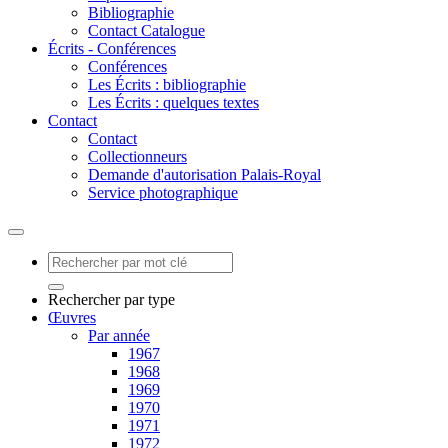
Bibliographie
Contact Catalogue
Écrits - Conférences
Conférences
Les Écrits : bibliographie
Les Écrits : quelques textes
Contact
Contact
Collectionneurs
Demande d'autorisation Palais-Royal
Service photographique
Rechercher par type
Œuvres
Par année
1967
1968
1969
1970
1971
1972