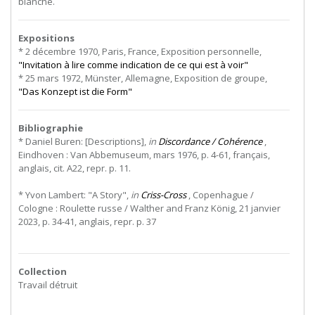
blanche.
Expositions
* 2 décembre 1970, Paris, France, Exposition personnelle,
"Invitation à lire comme indication de ce qui est à voir"
* 25 mars 1972, Münster, Allemagne, Exposition de groupe,
"Das Konzept ist die Form"
Bibliographie
* Daniel Buren: [Descriptions],
in
Discordance / Cohérence
,
Eindhoven : Van Abbemuseum, mars 1976, p. 4-61, français,
anglais, cit. A22, repr. p. 11.
* Yvon Lambert: "A Story",
in
Criss-Cross
, Copenhague /
Cologne : Roulette russe / Walther and Franz König, 21 janvier
2023, p. 34-41, anglais, repr. p. 37
Collection
Travail détruit