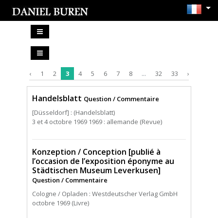
‹
1
2
3
4
5
6
7
8
...
32
33
›
Handelsblatt
Question / Commentaire
[Düsseldorf] : (Handelsblatt)
3 et 4 octobre 1969 1969 : allemande (Revue)
Konzeption / Conception [publié à
l’occasion de l’exposition éponyme au
Städtischen Museum Leverkusen]
Question / Commentaire
Cologne / Opladen : Westdeutscher Verlag GmbH
octobre 1969 (Livre)