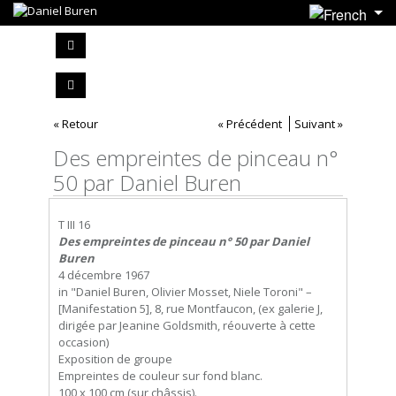
« Retour
« Précédent
Suivant »
Des empreintes de pinceau n°
50 par Daniel Buren
T III 16
Des empreintes de pinceau n° 50 par Daniel
Buren
4 décembre 1967
in "Daniel Buren, Olivier Mosset, Niele Toroni" –
[Manifestation 5], 8, rue Montfaucon, (ex galerie J,
dirigée par Jeanine Goldsmith, réouverte à cette
occasion)
Exposition de groupe
Empreintes de couleur sur fond blanc.
100 x 100 cm (sur châssis).