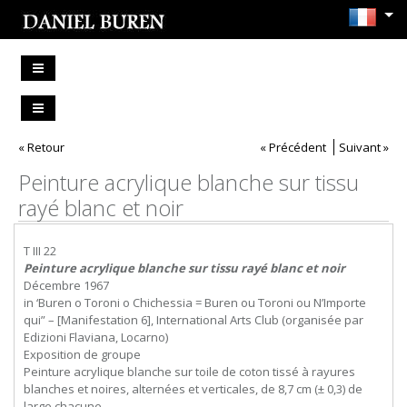
« Retour
« Précédent
Suivant »
Peinture acrylique blanche sur tissu
rayé blanc et noir
T III 22
Peinture acrylique blanche sur tissu rayé blanc et noir
Décembre 1967
in ‘Buren o Toroni o Chichessia = Buren ou Toroni ou N’Importe
qui” – [Manifestation 6], International Arts Club (organisée par
Edizioni Flaviana, Locarno)
Exposition de groupe
Peinture acrylique blanche sur toile de coton tissé à rayures
blanches et noires, alternées et verticales, de 8,7 cm (± 0,3) de
large chacune.