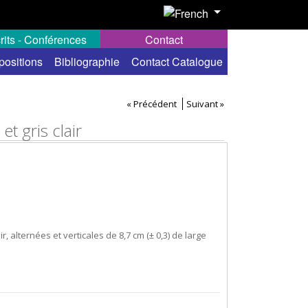
rits - Conférences
Contact
positions
Bibliographie
Contact Catalogue
« Précédent
Suivant »
t gris clair
r, alternées et verticales de 8,7 cm (± 0,3) de large