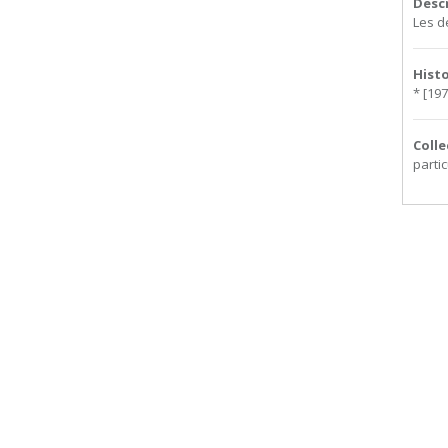
Desc
Les d
Hist
* [197
Colle
partic