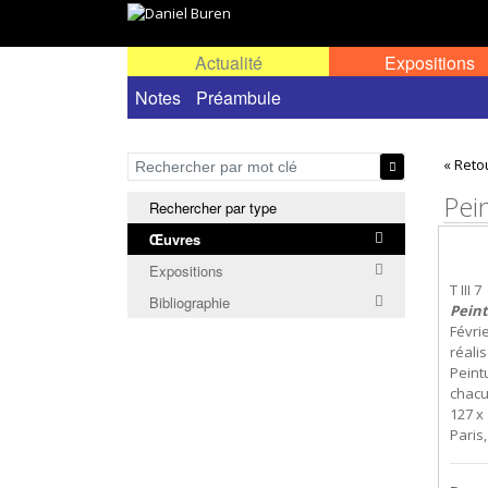
Actualité
Expositions
Œuvres permanentes dans l'espace public ou
Notes
Préambule
« Reto
Pein
Rechercher par type
Œuvres
Expositions
T III 7
Bibliographie
Peint
Févri
réali
Peintu
chacu
127 x 
Paris