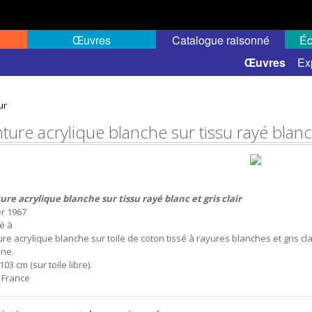
Œuvres
Catalogue raisonné
Éc
 semi-public
Œuvres
Ex
ur
ture acrylique blanche sur tissu rayé blanc e
ure acrylique blanche sur tissu rayé blanc et gris clair
er 1967
sé à
re acrylique blanche sur toile de coton tissé à rayures blanches et gris clai
ne.
103 cm (sur toile libre).
, France