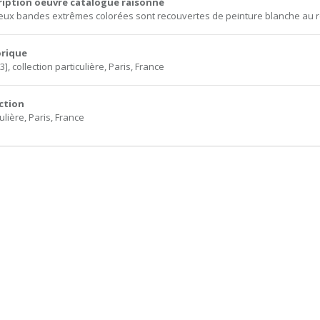
ription oeuvre catalogue raisonné
eux bandes extrêmes colorées sont recouvertes de peinture blanche au r
orique
3], collection particulière, Paris, France
ction
ulière, Paris, France