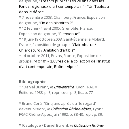
de groupe,
"Trésors publics : Les 20 ans dans les
Fonds régionaux d'art contemporain" - “Un Tableau
dans le décor”
* 7 novembre 2003, Chambéry, France, Exposition
de groupe,
“Fin des histoires ?”
* 12 février- 4 avril 2005, Grenoble, France,
Exposition de groupe,
“Bienvenue”
* 19 juin-19 octobre 2008, Saint-Étienne le Molard,
France, Exposition de groupe,
“Clair-obscur /
Chiaroscuro / Ambition d’art bis”
* 14 octobre 2011, Privas, France, Exposition de
groupe,
"4 x 10" - Œuvres de la collection de l'Institut
d'art contemporain, Rhône-Alpes"
Bibliographie
* "Daniel Buren",
in
L’Inventaire
, Lyon : RAUM
Éditions, 1988, p. 8, repr. coul. p. 8, list. p. 77
* Bruno Corà: “Cinq ans après ou “le regard”
devenu vision”,
in
Collection Rhône-Alpes
, Lyon :
FRAC Rhône-Alpes, juin 1992, p. 38-40, repr. p. 39.
* [Catalogue / Daniel Buren],
in
Collection Rhône-