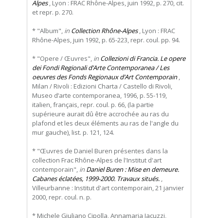
Alpes
, Lyon : FRAC Rhône-Alpes, juin 1992, p. 270, cit.
et repr. p. 270.
* "Album",
in
Collection Rhône-Alpes
, Lyon : FRAC
Rhône-Alpes, juin 1992, p. 65-223, repr. coul. pp. 94.
* "Opere / Œuvres",
in
Collezioni di Francia. Le opere
dei Fondi Regionali d’Arte Contemporanea / Les
oeuvres des Fonds Regionaux d’Art Contemporain
,
Milan / Rivoli : Edizioni Charta / Castello di Rivoli,
Museo d’arte contemporanea, 1996, p. 55-119,
italien, français, repr. coul. p. 66, (la partie
supérieure aurait dû être accrochée au ras du
plafond et les deux éléments au ras de l'angle du
mur gauche), list. p. 121, 124.
* "Œuvres de Daniel Buren présentes dans la
collection Frac Rhône-Alpes de l'Institut d'art
contemporain",
in
Daniel Buren : Mise en demeure.
Cabanes éclatées, 1999-2000. Travaux situés.
,
Villeurbanne : Institut d'art contemporain, 21 janvier
2000, repr. coul. n. p.
* Michele Giuliano Cipolla, Annamaria Iacuzzi,