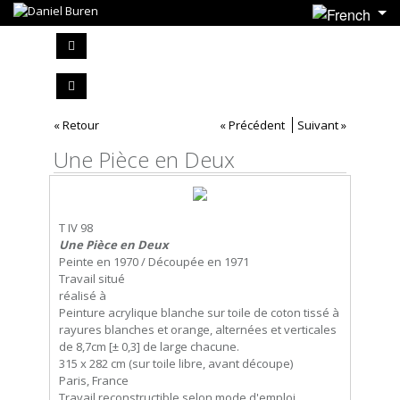
« Retour
« Précédent
Suivant »
Une Pièce en Deux
T IV 98
Une Pièce en Deux
Peinte en 1970 / Découpée en 1971
Travail situé
réalisé à
Peinture acrylique blanche sur toile de coton tissé à
rayures blanches et orange, alternées et verticales
de 8,7cm [± 0,3] de large chacune.
315 x 282 cm (sur toile libre, avant découpe)
Paris, France
Travail reconstructible selon mode d'emploi