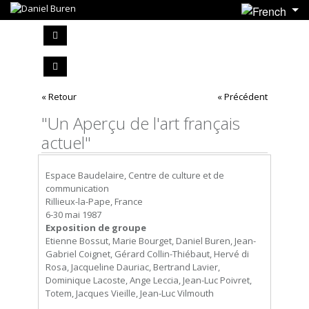
« Retour
« Précédent
"Un Aperçu de l'art français
actuel"
Espace Baudelaire, Centre de culture et de
communication
Rillieux-la-Pape, France
6-30 mai 1987
Exposition de groupe
Etienne Bossut, Marie Bourget, Daniel Buren, Jean-
Gabriel Coignet, Gérard Collin-Thiébaut, Hervé di
Rosa, Jacqueline Dauriac, Bertrand Lavier,
Dominique Lacoste, Ange Leccia, Jean-Luc Poivret,
Totem, Jacques Vieille, Jean-Luc Vilmouth