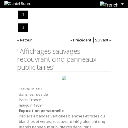
« Retour
« Précédent
Suivant »
"Affichages sauvages
recouvrant cinq panneaux
publicitaires"
Travail in situ
dans les rues de
Paris, France
mai-juin 1969
Exposition personnelle
Papiers à bandes verticales blanches et roses ou
blanches et vertes, recouvrant intégralement cinq
grands panneaux publicitaires dans Paris.