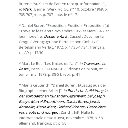
Büren = ‘Au Sujet de l'art en tant qu'information...’",
in
Werk
, Berne : Werk, vol 56, n° 10, octobre 1969, p.
705-707, repr. p. 707, sous le n° 17.
* Daniel Buren: "Exposition–Position–Proposition (a)
: Travaux faits entre Novembre 1965 et Mars 1972 et
leur mode",
in
Documenta 5
, Cassel : Documenta
GmgH / Verlagsgruppe Bertelsmann GmbH / C.
Bertelsmann Verlag, 1972, p. 17.30-17.34 : français,
cit. A9, p. 17.30
* Marc Le Bot: "Les limites de l'art",
in
Traverses : Le
Reste
, Paris : CCI-CNACGP / Éditions de Minuit, n° 11,
tome I, mai 1978, p. 38-51, repr. p. 41
* Marlis Grüterich: "Daniel Buren : [Auszug aus der
Biographie einer Arbeit]",
in
Poetische Aufklärung in
der europäischen Kunst der Gegenwart, bei Joseph
Beuys, Marcel Broodthaers, Daniel Buren, Jannis
Kounellis, Mario Merz, Gerhard Richter - Geschichte
von heute und morgen
, Zurich : InK. Halle für
internationale neue Kunst, novembre 1978, p. 58,
allemand, français, cit. p. 58