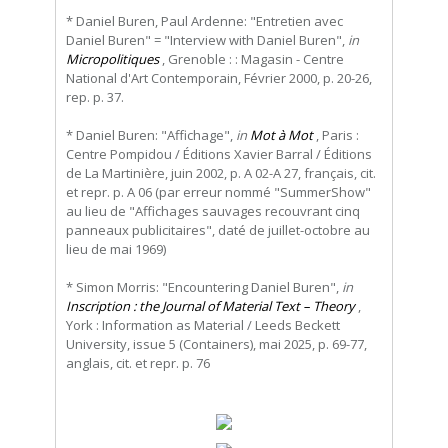
* Daniel Buren, Paul Ardenne: "Entretien avec
Daniel Buren" = "Interview with Daniel Buren",
in
Micropolitiques
, Grenoble : : Magasin - Centre
National d'Art Contemporain, Février 2000, p. 20-26,
rep. p. 37.
* Daniel Buren: "Affichage",
in
Mot à Mot
, Paris :
Centre Pompidou / Éditions Xavier Barral / Éditions
de La Martinière, juin 2002, p. A 02-A 27, français, cit.
et repr. p. A 06 (par erreur nommé "SummerShow"
au lieu de "Affichages sauvages recouvrant cinq
panneaux publicitaires", daté de juillet-octobre au
lieu de mai 1969)
* Simon Morris: "Encountering Daniel Buren",
in
Inscription : the Journal of Material Text – Theory
,
York : Information as Material / Leeds Beckett
University, issue 5 (Containers), mai 2025, p. 69-77,
anglais, cit. et repr. p. 76