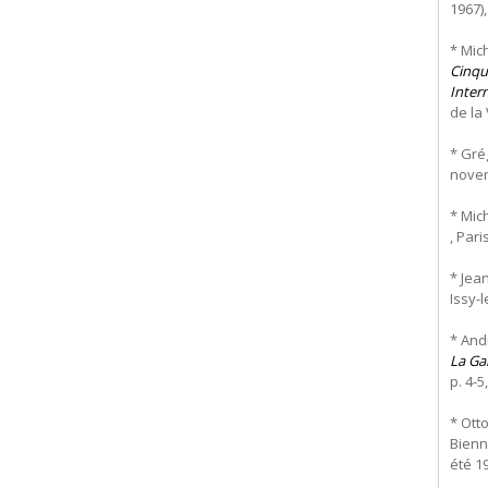
1967),
* Mic
Cinqu
Inter
de la 
* Gré
novemb
* Mic
, Pari
* Jea
Issy-l
* And
La Gal
p. 4-5, 
* Ott
Bienn
été 19