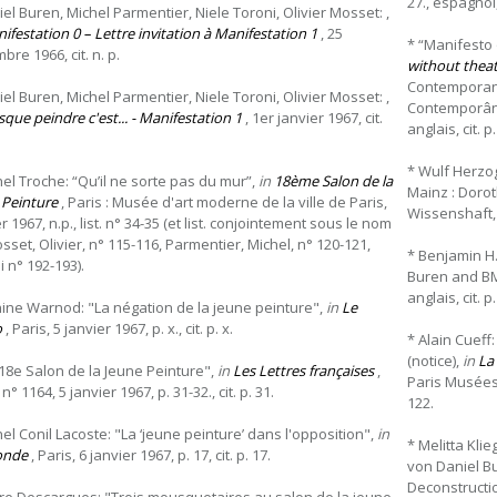
27., espagnol, 
iel Buren, Michel Parmentier, Niele Toroni, Olivier Mosset: ,
ifestation 0 – Lettre invitation à Manifestation 1
, 25
* “Manifesto 
re 1966, cit. n. p.
without theat
Contemporani
iel Buren, Michel Parmentier, Niele Toroni, Olivier Mosset: ,
Contemporânea
sque peindre c'est... - Manifestation 1
, 1er janvier 1967, cit.
anglais, cit. p
* Wulf Herzog
hel Troche: “Qu’il ne sorte pas du mur”,
in
18ème Salon de la
Mainz : Doro
 Peinture
, Paris : Musée d'art moderne de la ville de Paris,
Wissenshaft, n°
r 1967, n.p., list. n° 34-35 (et list. conjointement sous le nom
sset, Olivier, n° 115-116, Parmentier, Michel, n° 120-121,
* Benjamin H.
i n° 192-193).
Buren and B
anglais, cit. p
nine Warnod: "La négation de la jeune peinture",
in
Le
o
, Paris, 5 janvier 1967, p. x., cit. p. x.
* Alain Cueff:
(notice),
in
La
 18e Salon de la Jeune Peinture",
in
Les Lettres françaises
,
Paris Musées, 2
 n° 1164, 5 janvier 1967, p. 31-32., cit. p. 31.
122.
hel Conil Lacoste: "La ‘jeune peinture’ dans l'opposition",
in
* Melitta Kli
onde
, Paris, 6 janvier 1967, p. 17, cit. p. 17.
von Daniel B
Deconstructio