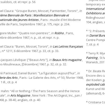
 suédois, cit. et repr. p. 56
temporary exh
International
hel Claura: "Groupe Buren, Mosset, Parmentier, Toroni",
in
Exhibitions a
ième Biennale de Paris : Manifestation Biennale et
Ridinghouse/N
nationale des Jeunes Artistes
, Paris : musée d'Art Moderne
104, anglais, c
Ville de Paris, Septembre 1967, p. 175, repr. p. 234.
* "2. Présent
goire Muller: "Quatre non peintres",
in
Robho
, Paris,
in
Daniel Bure
re-décembre 1967, n. p., cit. et repr. n. p.
Centre Pompid
7, cit. p. 4
hel Claura: “Buren, Mosset, Toroni”,
in
Les Lettres françaises
s, n° 1211, 6 décembre 1967, p. 33, cit. p. 33.
* Terry R. Mye
Painting
, St 
n-Jacques Lévêque: ["Beaux-Arts"],
in
Beaux Arts magazine
,
Warwick, 2011,
es-Moulineaux, [Décembre] 1967, p. 32, cit. p. 32.
* Dr. Beate R
ré Parinaud, Daniel Buren: "La figuration aujourd'hui",
in
Encore des ca
erie des Arts
, Paris : La Galerie des Arts, n° 50, février 1968,
der Koelen ga
1 ill., cit. p. 4
exploded cabi
Kunst und Wis
o Hahn: “All or Nothing / The Paris Season and the Venice
(allemand), 6-
ale”,
in
Arts Magazine
, New York : The Art Digest, Inc., juin /
68, p. 38-40, anglais, cit. p. 40.
* Cristiana C