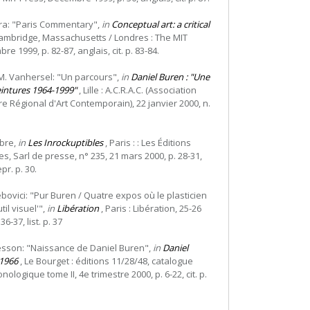
ura: "Paris Commentary",
in
Conceptual art: a critical
ambridge, Massachusetts / Londres : The MIT
e 1999, p. 82-87, anglais, cit. p. 83-84.
M. Vanhersel: "Un parcours",
in
Daniel Buren : "Une
eintures 1964-1999"
, Lille : A.C.R.A.C. (Association
e Régional d'Art Contemporain), 22 janvier 2000, n.
èbre,
in
Les Inrockuptibles
, Paris : : Les Éditions
, Sarl de presse, n° 235, 21 mars 2000, p. 28-31,
epr. p. 30.
ebovici: "Pur Buren / Quatre expos où le plasticien
til visuel'",
in
Libération
, Paris : Libération, 25-26
6-37, list. p. 37
Besson: "Naissance de Daniel Buren",
in
Daniel
/1966
, Le Bourget : éditions 11/28/48, catalogue
ologique tome II, 4e trimestre 2000, p. 6-22, cit. p.