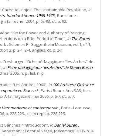
r: Cache-toi, objet - The Unattainable Revolution,
in
cts. Interfunktionen 1968-1975
, Barcelone : :
rafa, février 2004, p. 62-93, cit. p. 92.
stène: “On the Power and Authority of Painting :
eflections on a Brief Period of Time",
in
The Buren
ork : Solomon R. Guggenheim Museum, vol. I, n° 1,
tion 2, p. 2-1_2-4, anglais, cit. p. 2-1
s Freyburger: "Fiche pédagogique : "les Arches" de
",
in
Fiche pédagogique "les Arches" de Daniel Buren
mai 2006, n. p., list. n. p.
Pradel: “Les Années 1960”,
in
100 Artistes / Qu’est-ce
temporain en France ?
, Paris : Beaux Arts SAS, hors
 Arts magazine, mai 2006, p. 6-7, cit. p. 7.
n
L’art moderne et contemporain
, Paris : Larousse,
 p. 228-229., cit. et repr. p. 228-229.
uz Sánchez: “Introducción”,
in
Daniel Buren
,
Sebastian : : Editorial Nerea, [décembre] 2006, p. 9-