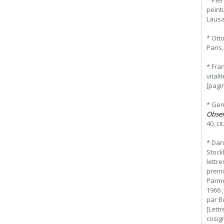
* Pie
peint
Lausan
* Ott
Paris,
* Fra
vitali
[pagin
* Gen
Obser
40, cit
* Dan
Stockh
lettr
premi
Parme
1966 ;
par B
[Lettr
cosig