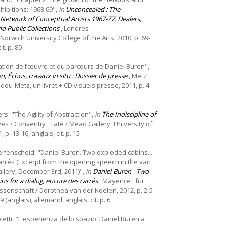
ibitions: 1968-69",
in
Unconcealed : The
 Network of Conceptual Artists 1967-77. Dealers,
nd Public Collections
, Londres :
orwich University College of the Arts, 2010, p. 69-
it. p. 80
ation de l’œuvre et du parcours de Daniel Buren",
n, Échos, travaux in situ : Dossier de presse
, Metz :
ou-Metz, un livret + CD visuels presse, 2011, p. 4-
rs: "The Agility of Abstraction",
in
The Indiscipline of
Ives / Conventry : Tate / Mead Gallery, University of
 p. 13-16, anglais, cit. p. 15
eifenscheid: "Daniel Buren. Two exploded cabins... -
rrés (Excerpt from the opening speech in the van
llery, December 3rd, 2011)",
in
Daniel Buren - Two
ns for a dialog, encore des carrés
, Mayence : für
senschaft / Dorothea van der Koelen, 2012, p. 2-5
9 (anglais), allemand, anglais, cit. p. 6
oletti: "L'esperienza dello spazio, Daniel Buren a