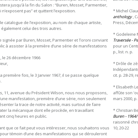
estera jusqu’à la fin du Salon : “Buren, Mosset, Parmentier,
i n’exposent pas” et quittent l’exposition.
* Michel Cla
anthology
, C
le catalogue de l’exposition, au nom de chaque artiste,
Press, Décembr
e également celui des trois autres.
* Godeleine 
re signée par Buren, Mosset, Parmentier et Toroni conviant
Traversée - P
blic à assister à la première d’une série de manifestations
pour un Centr
p., list. n. p.
s, le 26 décembre 1966
eur,
* Drôle de z
Indépendantes
la première fois, le 3 Janvier 1967, il se passe quelque
cit. p. 28-29, r
.
* Elisabeth L
is, 11, avenue du Président Wilson, nous nous proposons,
affûte son 'ou
d’une manifestation, première d’une série, non seulement
mars 2000, p. 3
ésenter la trace de notre activité, mais surtout de faire
ater la mécanique dont elle procède, en travaillant
* Christian 
nt cinq heures en public.
Buren - 1964
raisonné chron
nt que ce fait peut vous intéresser, nous souhaitons vous
10, 20-22
 pour témoin d’une des manifestations qui se dérouleront