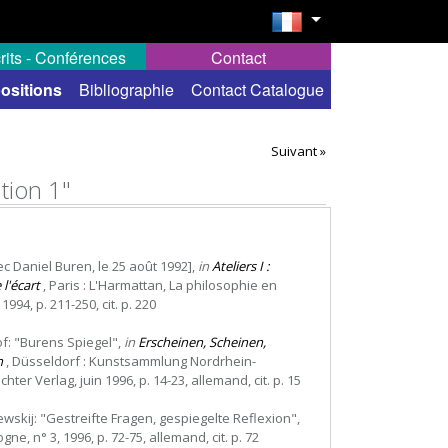
rits - Conférences
Contact
ositions
Bibliographie
Contact Catalogue
Suivant »
tion 1"
ec Daniel Buren, le 25 août 1992],
in
Ateliers I :
l'écart
, Paris : L'Harmattan, La philosophie en
94, p. 211-250, cit. p. 220
of: "Burens Spiegel",
in
Erscheinen, Scheinen,
n
, Düsseldorf : Kunstsammlung Nordrhein-
hter Verlag, juin 1996, p. 14-23, allemand, cit. p. 15
ewskij: "Gestreifte Fragen, gespiegelte Reflexion",
ogne, n° 3, 1996, p. 72-75, allemand, cit. p. 72