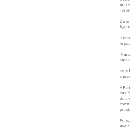
qui r
Toron
Dans 
figur
“Lett
le pu
“Pari
Monsi
Pour 
chose
À Par
lors 
de pr
const
penda
Pensa
avoir