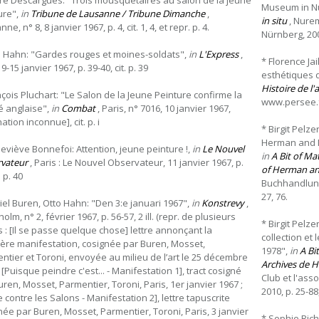
rre Descargues: "Trois mousquetaires au salon de la jeune
Museum in N
ure",
in
Tribune de Lausanne / Tribune Dimanche
,
in situ
, Nure
ne, n° 8, 8 janvier 1967, p. 4, cit. 1, 4, et repr. p. 4.
Nürnberg, 2009
o Hahn: "Gardes rouges et moines-soldats",
in
L'Express
,
* Florence Jail
 9-15 janvier 1967, p. 39-40, cit. p. 39
esthétiques d
Histoire de l'
nçois Pluchart: "Le Salon de la Jeune Peinture confirme la
www.persee.fr,
té anglaise",
in
Combat
, Paris, n° 7016, 10 janvier 1967,
ation inconnue], cit. p. i
* Birgit Pelz
Herman and Ni
eviève Bonnefoi: Attention, jeune peinture !,
in
Le Nouvel
in
A Bit of Ma
vateur
, Paris : Le Nouvel Observateur, 11 janvier 1967, p.
of Herman an
. p. 40
Buchhandlung W
27, 76.
iel Buren, Otto Hahn: "Den 3:e januari 1967",
in
Konstrevy
,
olm, n° 2, février 1967, p. 56-57, 2 ill. (repr. de plusieurs
* Birgit Pelz
es : [Il se passe quelque chose] lettre annonçant la
collection et
ère manifestation, cosignée par Buren, Mosset,
1978",
in
A Bit
ntier et Toroni, envoyée au milieu de l’art le 25 décembre
Archives de H
 [Puisque peindre c'est... - Manifestation 1], tract cosigné
Club et l'ass
uren, Mosset, Parmentier, Toroni, Paris, 1er janvier 1967 ;
2010, p. 25-88,
e contre les Salons - Manifestation 2], lettre tapuscrite
née par Buren, Mosset, Parmentier, Toroni, Paris, 3 janvier
* Sophie Rich