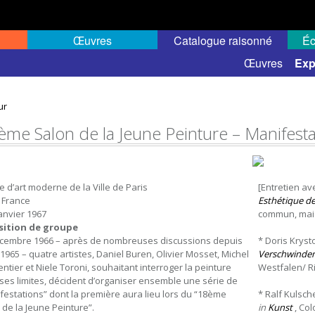
Œuvres
Catalogue raisonné
Éc
elles
Expositions de groupe
Œuvres
Exp
ur
ème Salon de la Jeune Peinture – Manifesta
 d’art moderne de la Ville de Paris
[Entretien av
, France
Esthétique de 
janvier 1967
commun, mai 19
sition de groupe
cembre 1966 – après de nombreuses discussions depuis
* Doris Kryst
t 1965 – quatre artistes, Daniel Buren, Olivier Mosset, Michel
Verschwinde
ntier et Niele Toroni, souhaitant interroger la peinture
Westfalen/ Ric
ses limites, décident d’organiser ensemble une série de
festations” dont la première aura lieu lors du “18ème
* Ralf Kulsch
 de la Jeune Peinture”.
in
Kunst
, Col