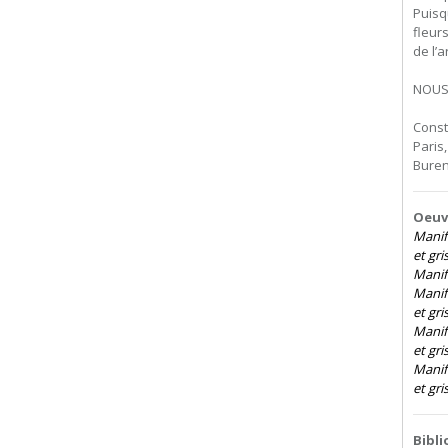
Puisq
fleur
de l’
NOUS
Const
Paris,
Buren
Oeuvr
Manif
et gris
Manife
Manif
et gri
Manif
et gri
Manif
et gris
Bibl