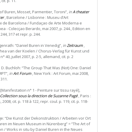
cit. p. 11.
of Buren, Mosset, Parmentier, Toroni”,
in
A theater
er
, Barcelone / Lisbonne : Museu d’Art
 de Barcelona / Fundaçao de Arte Moderna e
 - Colecçao Berardo, mai 2007, p. 244., Edition en
. 244, 317 et repr. p. 244.
enrath: “Daniel Buren in Venedig”,
in
Zeitraum
,
thea van der Koelen / Chorus-Verlag für Kunst und
 40, juillet 2007, p. 2-5, allemand, cit. p. 2
 D. Buchloh: “The Group That Was (Not) One: Daniel
MPT”,
in
Art Forum
, New York : Art Forum, mai 2008,
. 311.
 [Manifestation n° 1 - Peinture sur tissu rayé],
 Collection sous la direction de Suzanne Pagé
, Paris :
008, cit. p. 118 à 122, repr. coul. p. 119, cit. p. 118-
ege: “Die Kunst der Dekonstruktion / Arbeiten vor Ort
uren im Neuen Museum in Nürenberg” = “The Art of
n / Works in situ by Daniel Buren in the Neues