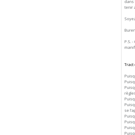
dans 
tenir
Soyez
Buren
P.S. -
manif
Tract
Puisq
Puisq
Puisq
règle
Puisq
Puisq
se l’a
Puisq
Puisqu
Puisq
Puisq