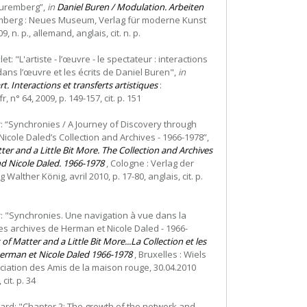
uremberg”,
in
Daniel Buren / Modulation. Arbeiten
mberg : Neues Museum, Verlag für moderne Kunst
, n. p., allemand, anglais, cit. n. p.
let: "L'artiste - l’œuvre - le spectateur : interactions
ans l’œuvre et les écrits de Daniel Buren",
in
art. Interactions et transferts artistiques
:
 n° 64, 2009, p. 149-157, cit. p. 151
er: “Synchronies / A Journey of Discovery through
cole Daled’s Collection and Archives - 1966-1978”,
tter and a Little Bit More. The Collection and Archives
d Nicole Daled. 1966-1978
, Cologne : Verlag der
alther König, avril 2010, p. 17-80, anglais, cit. p.
er: "Synchronies. Une navigation à vue dans la
 les archives de Herman et Nicole Daled - 1966-
 of Matter and a Little Bit More...La Collection et les
erman et Nicole Daled 1966-1978
, Bruxelles : Wiels
ociation des Amis de la maison rouge, 30.04.2010
 cit. p. 34
ard: "Chapter 2: The growth of the network and