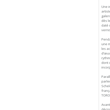
Une i
artis
galer
dès l
daté 
vernis
Penda
une m
les a
d’œuv
rythm
dont 
incor
Paral
parle
Schel
franç
TORON
Avant
décro