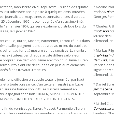
nvitation, manuscrite et/ou tapuscrite – signée des quatre
* Nadine Poui
tes, est adressée par la poste à quelques amis, musées,
national d'ar
ies, journalistes, magazines et connaissances diverses,
Georges Pompi
e 25 décembre 1966 – accompagnée d’un tract imprimé,
du 1er janvier 1967, qui sera également distribué lors du
* Charles Art
sage, le 3 janvier 1967.
Implosion ou l
Musée des Bea
nt celui-ci, Buren, Mosset, Parmentier, Toroni, réunis dans
allemand, cit.
ême salle, peignent leurs oeuvres au milieu du public et
ccrochent au fur et à mesure sur les cimaises. Le nombre
* Markus Pilg
res exécutées par chaque artiste diffère selon leur
in
Jahrbuch de
e propre : une demi-douzaine environ pour Daniel Buren,
dem Bild
, Ham
deux ou trois ont été découpées en plusieurs éléments,
(reprise dans 
porés à des travaux ultérieurs.
signé par Mos
allemand, cit. 
lèlement, diffusion en boucle toute la journée, par haut
ur et à toute puissance, d’un texte enregistré par Lucie
* Daniel Bure
er, sur une bande son, diffusé successivement en
Jérôme Sans
,
ais, espagnol et anglais : BUREN, MOSSET, PARMENTIER,
septembre 199
I VOUS CONSEILLENT DE DEVENIR INTELLIGENTS.
* Michel Clau
 la fin du vernissage, Buren, Mosset, Parmentier, Toroni,
Conceptual art
chent leurs peintures, les remplacent par une banderole,
Londres : The 