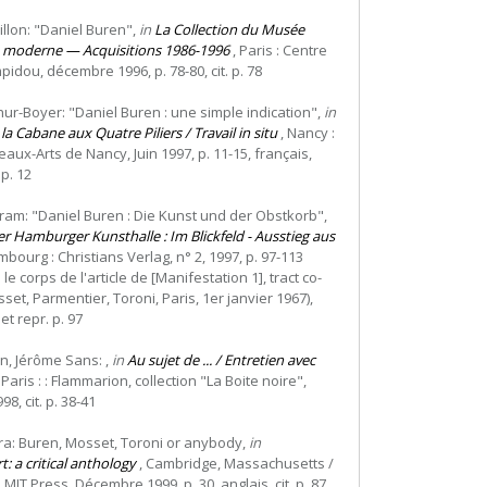
llon: "Daniel Buren",
in
La Collection du Musée
t moderne — Acquisitions 1986-1996
, Paris : Centre
dou, décembre 1996, p. 78-80, cit. p. 78
hur-Boyer: "Daniel Buren : une simple indication",
in
a Cabane aux Quatre Piliers / Travail in situ
, Nancy :
ux-Arts de Nancy, Juin 1997, p. 11-15, français,
 p. 12
ram: "Daniel Buren : Die Kunst und der Obstkorb",
r Hamburger Kunsthalle : Im Blickfeld - Ausstieg aus
bourg : Christians Verlag, n° 2, 1997, p. 97-113
le corps de l'article de [Manifestation 1], tract co-
set, Parmentier, Toroni, Paris, 1er janvier 1967),
et repr. p. 97
n, Jérôme Sans: ,
in
Au sujet de ... / Entretien avec
 Paris : : Flammarion, collection "La Boite noire",
8, cit. p. 38-41
ra: Buren, Mosset, Toroni or anybody,
in
: a critical anthology
, Cambridge, Massachusetts /
MIT Press, Décembre 1999, p. 30, anglais, cit. p. 87.