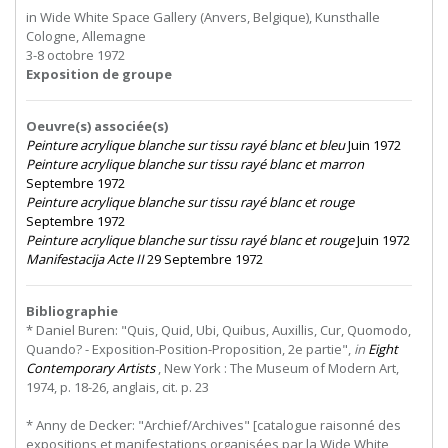
in Wide White Space Gallery (Anvers, Belgique), Kunsthalle
Cologne, Allemagne
3-8 octobre 1972
Exposition de groupe
Oeuvre(s) associée(s)
Peinture acrylique blanche sur tissu rayé blanc et bleu
Juin 1972
Peinture acrylique blanche sur tissu rayé blanc et marron
Septembre 1972
Peinture acrylique blanche sur tissu rayé blanc et rouge
Septembre 1972
Peinture acrylique blanche sur tissu rayé blanc et rouge
Juin 1972
Manifestacija Acte II
29 Septembre 1972
Bibliographie
* Daniel Buren: "Quis, Quid, Ubi, Quibus, Auxillis, Cur, Quomodo,
Quando? - Exposition-Position-Proposition, 2e partie",
in
Eight
Contemporary Artists
,
New
York
:
The
Museum
of
Modern
Art,
1974, p. 18-26, anglais, cit. p. 23
* Anny de Decker: "Archief/Archives" [catalogue raisonné des
expositions et manifestations organisées par la Wide White