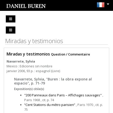
Miradas y testimonios
Miradas y testimonios
Question / Commentaire
Navarrete, Sylvia
Mexico : Ediciones sin nombre
janvier 2006, 93 p. : espagnol (Livre)
Navarrete, Sylvia, "Buren : la obra expone al
espacio", p. 71-79
Exposition(s) citée(s)
"200 Panneaux dans Paris – Affichages sauvages"
,
Paris 1968 , cit. p. 74
“Cent Stations du métro parisien”
, Paris 1970 , cit. p.
75