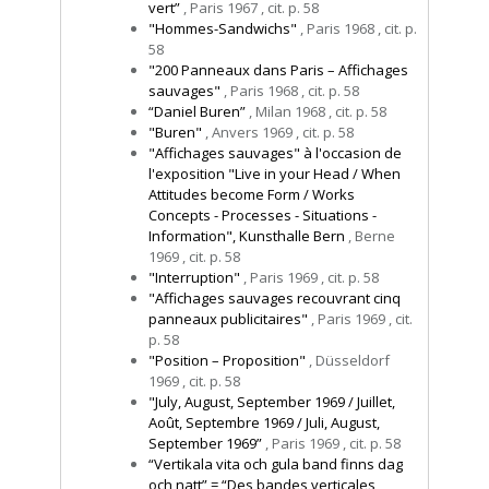
vert”
, Paris 1967 , cit. p. 58
"Hommes-Sandwichs"
, Paris 1968 , cit. p.
58
"200 Panneaux dans Paris – Affichages
sauvages"
, Paris 1968 , cit. p. 58
“Daniel Buren”
, Milan 1968 , cit. p. 58
"Buren"
, Anvers 1969 , cit. p. 58
"Affichages sauvages" à l'occasion de
l'exposition "Live in your Head / When
Attitudes become Form / Works
Concepts - Processes - Situations -
Information", Kunsthalle Bern
, Berne
1969 , cit. p. 58
"Interruption"
, Paris 1969 , cit. p. 58
"Affichages sauvages recouvrant cinq
panneaux publicitaires"
, Paris 1969 , cit.
p. 58
"Position – Proposition"
, Düsseldorf
1969 , cit. p. 58
"July, August, September 1969 / Juillet,
Août, Septembre 1969 / Juli, August,
September 1969”
, Paris 1969 , cit. p. 58
“Vertikala vita och gula band finns dag
och natt” = “Des bandes verticales