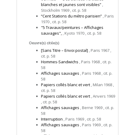
blanches et jaunes sont visibles”
,
Stockholm 1969 , cit. p. 58
“Cent Stations du métro parisien”
, Paris
1970 , cit. p. 58
"5 Travaux/peintures – Affichages
sauvages",
, Kyoto 1970 , cit. p. 58
Oeuvre(s) citée(s)
[Sans Titre – Envoi postal]
, Paris 1967 ,
cit. p. 58
Hommes-Sandwichs
, Paris 1968 , cit. p.
58
Affichages sauvages
, Paris 1968 , cit. p.
58
Papiers collés blanc et vert
, Milan 1968 ,
cit. p. 58
Papiers collés blanc et vert
, Anvers 1969
, cit. p. 58
Affichages sauvages
, Berne 1969 , cit. p.
58
Interruption
, Paris 1969 , cit. p. 58
Affichages sauvages
, Paris 1969 , cit. p.
58