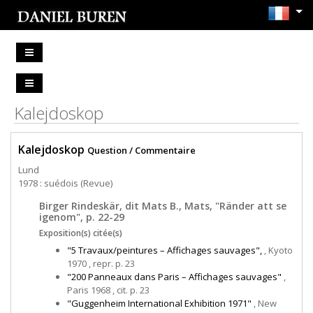
Kalejdoskop
Kalejdoskop
Question / Commentaire
Lund
1978 : suédois (Revue)
Birger Rindeskär, dit Mats B., Mats, "Ränder att se
igenom", p. 22-29
Exposition(s) citée(s)
"5 Travaux/peintures – Affichages sauvages",
, Kyoto
1970 , repr. p. 23
"200 Panneaux dans Paris – Affichages sauvages"
,
Paris 1968 , cit. p. 23
"Guggenheim International Exhibition 1971"
, New