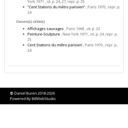
York 1971 , cit. p. 24, 27, repr. p. 25
“Cent Stations du métro parisien”
, Paris 1970 , repr. p.
24
Oeuvre(s) citée(s)
Affichages sauvages
, Paris 1968 , cit. p. 23
Peinture-Sculpture
, New York 1971 , cit. p. 24, repr. p.
25
Cent Stations du métro parisien
, Paris 1970 , repr. p.
24
©
Daniel Buren 2018-2026
Powered By
BillWebStudio