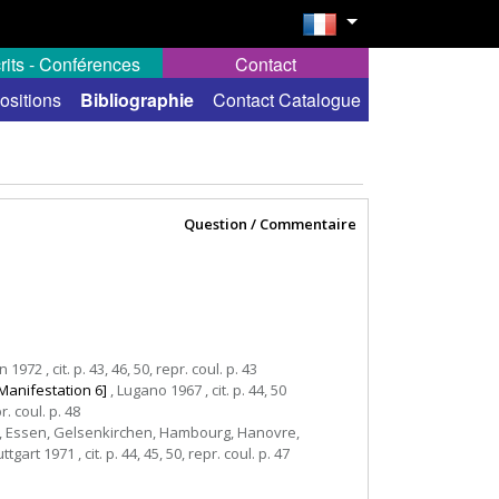
rits - Conférences
Contact
ositions
Bibliographie
Contact Catalogue
Question / Commentaire
n 1972 , cit. p. 43, 46, 50, repr. coul. p. 43
Manifestation 6]
, Lugano 1967 , cit. p. 44, 50
r. coul. p. 48
, Essen, Gelsenkirchen, Hambourg, Hanovre,
t 1971 , cit. p. 44, 45, 50, repr. coul. p. 47