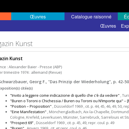
Œuvres
Catalogue raisonné
Éc
Œuvres
Exp
azin Kunst
azin Kunst
ce : Alexander Baier - Presse (ABP)
er trimestre 1974 : allemand (Revue)
Schwarzbauer, Georg F., "Das Prinzip der Wiederholung", p. 42-50
Exposition(s) citée(s)
"Invito a leggere come indicazione di quello che c'è da vedere"
, Turi
"Buren o Toroni o Chichessia / Buren ou Toroni ou N’Importe qui" – [
"Position – Proposition"
, Düsseldorf 1969 , cit. p. 44, 45, 46, 49, 50, rep
"Eine Manifestation"
, Mönchengladbach, Aix-la-Chapelle, Dortmund
Cologne, Krefeld, Leverkusen, Münster, Sarrebruck, Sarrelouis et Stuttgar
“Prospect 69”
, Düsseldorf 1969 , cit. p. 45, 49, repr. coul. p. 49
"Buren"
, Anvers 1969 , cit. et repr. coul. p. 46