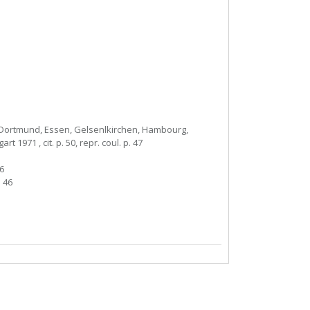
 Dortmund, Essen, Gelsenlkirchen, Hambourg,
1971 , cit. p. 50, repr. coul. p. 47
46
. 46