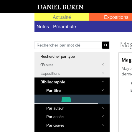
Actualité
Expositions
Notes
Préambule
Mag
Rechercher par type
Mag
Œuvres
Mayen
Expositions
derni
Bibliographie
Par titre
Par auteur
Par année
Par œuvre