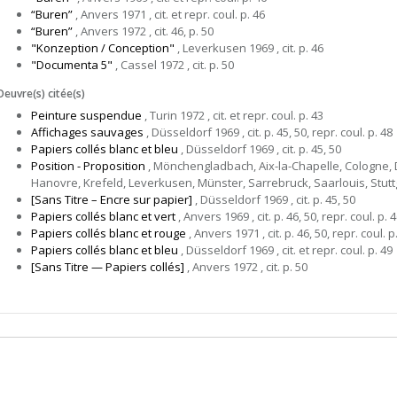
“Buren”
, Anvers 1971 , cit. et repr. coul. p. 46
“Buren”
, Anvers 1972 , cit. 46, p. 50
"Konzeption / Conception"
, Leverkusen 1969 , cit. p. 46
"Documenta 5"
, Cassel 1972 , cit. p. 50
Oeuvre(s) citée(s)
Peinture suspendue
, Turin 1972 , cit. et repr. coul. p. 43
Affichages sauvages
, Düsseldorf 1969 , cit. p. 45, 50, repr. coul. p. 48
Papiers collés blanc et bleu
, Düsseldorf 1969 , cit. p. 45, 50
Position - Proposition
, Mönchengladbach, Aix-la-Chapelle, Cologne,
Hanovre, Krefeld, Leverkusen, Münster, Sarrebruck, Saarlouis, Stuttgart 
[Sans Titre – Encre sur papier]
, Düsseldorf 1969 , cit. p. 45, 50
Papiers collés blanc et vert
, Anvers 1969 , cit. p. 46, 50, repr. coul. p. 
Papiers collés blanc et rouge
, Anvers 1971 , cit. p. 46, 50, repr. coul. p
Papiers collés blanc et bleu
, Düsseldorf 1969 , cit. et repr. coul. p. 49
[Sans Titre — Papiers collés]
, Anvers 1972 , cit. p. 50