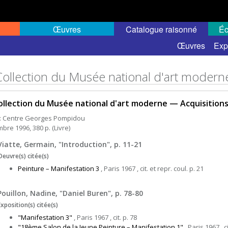
Œuvres
Catalogue raisonné
Éc
Œuvres
Exp
Collection du Musée national d'art moder
ollection du Musée national d'art moderne — Acquisition
 : Centre Georges Pompidou
bre 1996, 380 p. (Livre)
Viatte, Germain, "Introduction", p. 11-21
Oeuvre(s) citée(s)
Peinture – Manifestation 3
, Paris 1967 , cit. et repr. coul. p. 21
Pouillon, Nadine, "Daniel Buren", p. 78-80
Exposition(s) citée(s)
"Manifestation 3"
, Paris 1967 , cit. p. 78
"18ème Salon de la Jeune Peinture – Manifestation 1"
, Paris 1967 , ci