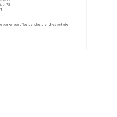
t. p. 78
78
diqué par erreur : “les bandes blanches ont été