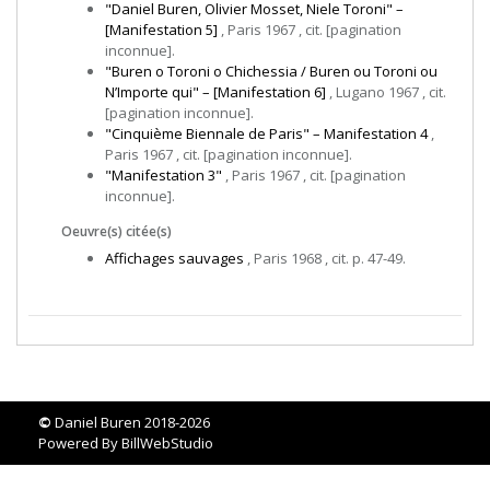
"Daniel Buren, Olivier Mosset, Niele Toroni" –
[Manifestation 5]
, Paris 1967 , cit. [pagination
inconnue].
"Buren o Toroni o Chichessia / Buren ou Toroni ou
N’Importe qui" – [Manifestation 6]
, Lugano 1967 , cit.
[pagination inconnue].
"Cinquième Biennale de Paris" – Manifestation 4
,
Paris 1967 , cit. [pagination inconnue].
"Manifestation 3"
, Paris 1967 , cit. [pagination
inconnue].
Oeuvre(s) citée(s)
Affichages sauvages
, Paris 1968 , cit. p. 47-49.
©
Daniel Buren 2018-2026
Powered By
BillWebStudio