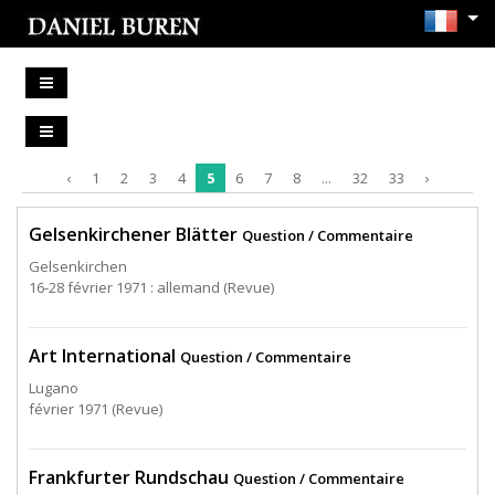
‹
1
2
3
4
5
6
7
8
...
32
33
›
Gelsenkirchener Blätter
Question / Commentaire
Gelsenkirchen
16-28 février 1971 : allemand (Revue)
Art International
Question / Commentaire
Lugano
février 1971 (Revue)
Frankfurter Rundschau
Question / Commentaire