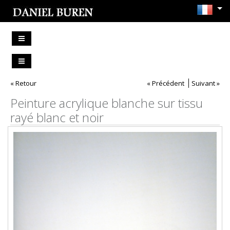
« Retour
« Précédent
Suivant »
Peinture acrylique blanche sur tissu
rayé blanc et noir