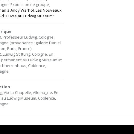
agne, Exposition de groupe,
man à Andy Warhol. Les Nouveaux
-d’Œuvre au Ludwig Museum”
orique
0, Professeur Ludwig, Cologne,
agne (provenance : galerie Daniel
on, Paris, France)
2, Ludwig Stiftung, Cologne. En
t permanent au Ludwig Museum im
chherrenhaus, Coblence,
magne
ction
g, Aix-la-Chapelle, Allemagne. En
 au Ludwig Museum, Coblence,
magne