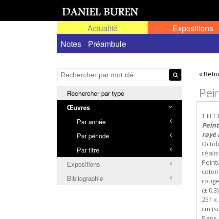
Actualité
Expositions
Œuvres permanentes dans l'espace public ou
Notes
Préambule
« Reto
Pei
Rechercher par type
Œuvres
T III 1
Par année
Peint
rayé 
Par période
Octob
Par titre
réali
Peint
Expositions
coton
Bibliographie
rouge
(± 0,3
251 x 
cm (su
Paris