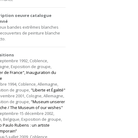
ription oeuvre catalogue
onné
eux bandes extrêmes blanches
recouvertes de peinture blanche
cto.
sitions
septembre 1992, Coblence,
agne, Exposition de groupe,
ier de France", Inauguration du
e
obre 1994, Coblence, Allemagne,
ition de groupe,
"Liberte et Égalité"
ovembre 2001, Cologne, Allemagne,
ition de groupe,
"Museum unserer
he / The Museum of our wishes"
septembre-15 décembre 2002,
, Belgique, Exposition de groupe,
ro Paulo Rubens : un artiste
mporain”
ai-5 juillet 2009, Coblence,