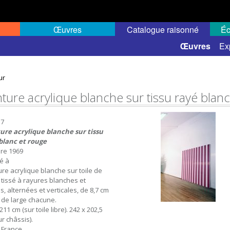
Œuvres
Catalogue raisonné
Éc
 semi-public
Œuvres
Ex
ur
nture acrylique blanche sur tissu rayé blan
37
ure acrylique blanche sur tissu
blanc et rouge
re 1969
sé à
ure acrylique blanche sur toile de
 tissé à rayures blanches et
s, alternées et verticales, de 8,7 cm
) de large chacune.
211 cm (sur toile libre). 242 x 202,5
r châssis).
, France