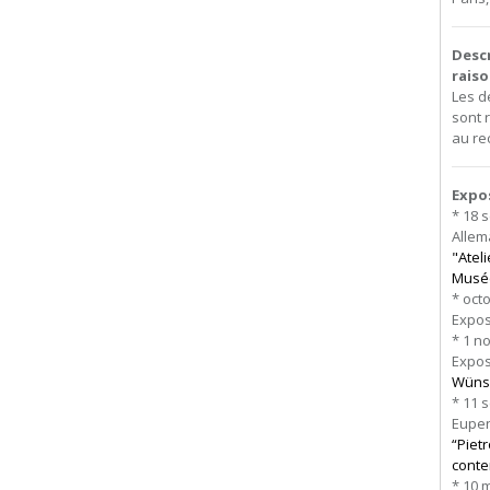
Desc
rais
Les d
sont 
au re
Expo
* 18 
Allem
"Atel
Musé
* oct
Expos
* 1 n
Expos
Wünsc
* 11 
Eupen
“Piet
conte
* 10 m