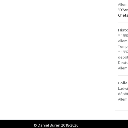
Allem
“D’Ar
Chefs
Hist
* 199
Allem
Templ
* 199
dépô
Deuts
Alle
Colle
Ludwi
dépôt
Alle
©
Daniel Buren 2018-2026