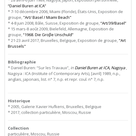
* 28 avril-6 juin 1989, Nagoya, Japon, Exposition personnelle,
“Daniel Buren at ICA”
* 7-10 décembre 2006, Miami (Floride), États-Unis, Exposition de
groupe,
"Art/ Basel / Miami Beach"
* 4-8 juin 2008, Bâle, Suisse, Exposition de groupe,
“Art/39/Basel”
* 15 mars-8 août 2009, Bielefeld, Allemagne, Exposition de
groupe,
“1968. Die Groβe Unschuld”
* 21-23 avril 2017, Bruxelles, Belgique, Exposition de groupe,
"Art
Brussels"
Bibliographie
* Daniel Buren: “Sur les Travaux”,
in
Daniel Buren at ICA, Nagoya
,
Nagoya : ICA (Institute of Contemporary Arts), [avril] 1989, n.p.,
anglais, japonais, list. n° 7, n.p. et repr. coul. n° 7, n.p.
Historique
* 2005, Galerie Xavier Hufkens, Bruxelles, Belgique
* 2017, collection particulière, Moscou, Russie
Collection
particulière, Moscou, Russie