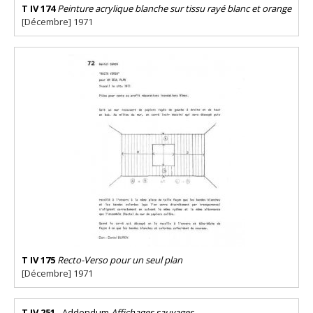
T IV 174
Peinture acrylique blanche sur tissu rayé blanc et orange
[Décembre] 1971
T IV 175
Recto-Verso pour un seul plan
[Décembre] 1971
T IV 251
- Addendum
Affichages sauvages