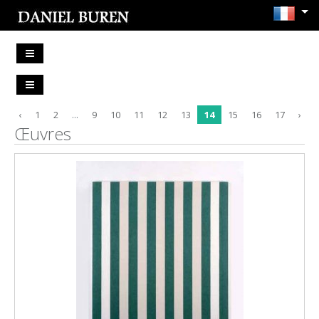
‹
1
2
...
9
10
11
12
13
14
15
16
17
›
Œuvres