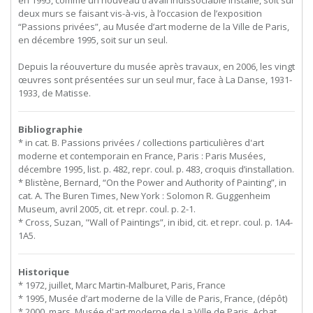
deux murs se faisant vis-à-vis, à l’occasion de l’exposition
“Passions privées”, au Musée d’art moderne de la Ville de Paris,
en décembre 1995, soit sur un seul.
Depuis la réouverture du musée après travaux, en 2006, les vingt
œuvres sont présentées sur un seul mur, face à La Danse, 1931-
1933, de Matisse.
Bibliographie
* in cat. B. Passions privées / collections particulières d'art
moderne et contemporain en France, Paris : Paris Musées,
décembre 1995, list. p. 482, repr. coul. p. 483, croquis d’installation.
* Blistène, Bernard, “On the Power and Authority of Painting”, in
cat. A. The Buren Times, New York : Solomon R. Guggenheim
Museum, avril 2005, cit. et repr. coul. p. 2-1.
* Cross, Suzan, "Wall of Paintings”, in ibid, cit. et repr. coul. p. 1A4-
1A5.
Historique
* 1972, juillet, Marc Martin-Malburet, Paris, France
* 1995, Musée d’art moderne de la Ville de Paris, France, (dépôt)
* 2000, mars, Musée d'art moderne de La Ville de Paris. Achat