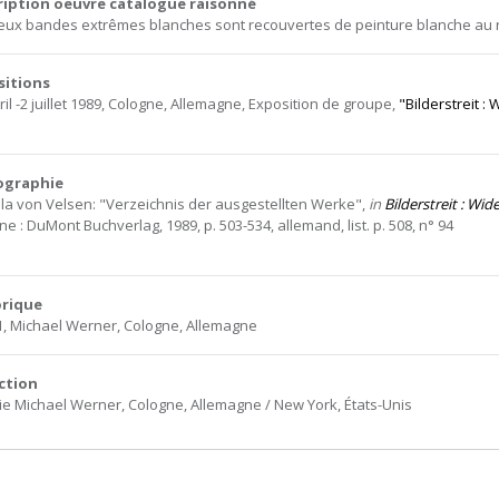
ription oeuvre catalogue raisonné
eux bandes extrêmes blanches sont recouvertes de peinture blanche au r
sitions
ril -2 juillet 1989, Cologne, Allemagne, Exposition de groupe,
"Bilderstreit :
iographie
ola von Velsen: "Verzeichnis der ausgestellten Werke",
in
Bilderstreit : Wi
e : DuMont Buchverlag, 1989, p. 503-534, allemand, list. p. 508, n° 94
orique
1, Michael Werner, Cologne, Allemagne
ction
ie Michael Werner, Cologne, Allemagne / New York, États-Unis