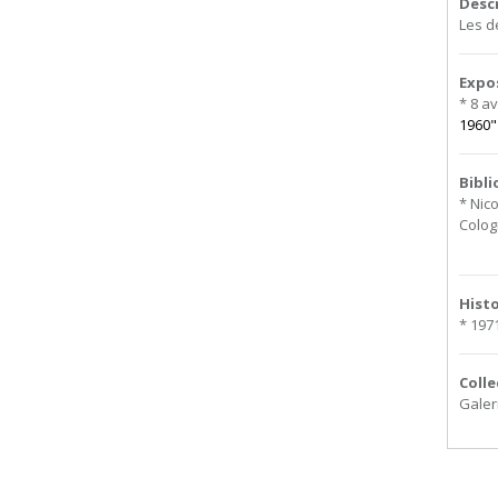
Desc
Les d
Expo
* 8 av
1960"
Bibl
* Nic
Cologn
Hist
* 197
Colle
Galer