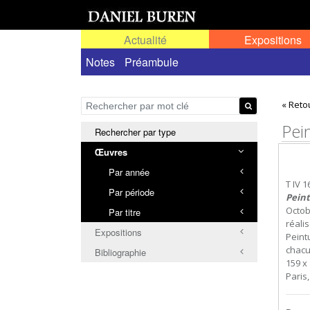
Actualité
Expositions
Œuvres permanentes dans l'espace public ou
Notes
Préambule
« Reto
Pein
Rechercher par type
Œuvres
Par année
T IV 1
Par période
Peint
Octob
Par titre
réali
Expositions
Peintu
chacu
Bibliographie
159 x 
Paris