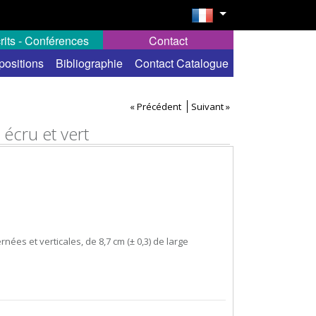
rits - Conférences
Contact
positions
Bibliographie
Contact Catalogue
« Précédent
Suivant »
 écru et vert
nées et verticales, de 8,7 cm (± 0,3) de large