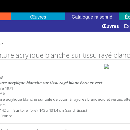
Œuvres
Catalogue raisonné
Éc
 semi-public
Œuvres
Ex
ur
ture acrylique blanche sur tissu rayé blanc
63
ure acrylique blanche sur tissu rayé blanc écru et vert
re 1971
sé à
re acrylique blanche sur toile de coton à rayures blanc écru et vertes, alter
ne.
142 cm (sur toile libre), 145 x 131,4 cm (sur châssis).
, France