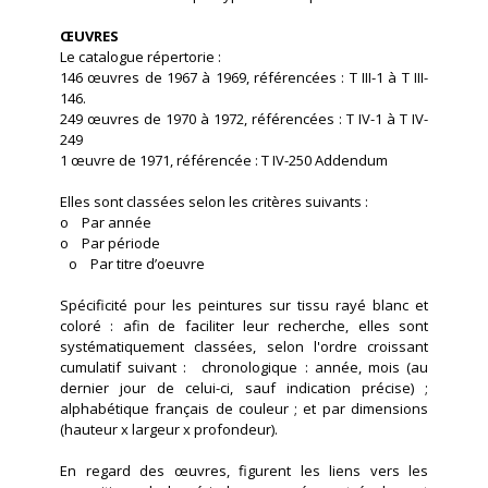
ŒUVRES
Le catalogue répertorie :
146 œuvres de 1967 à 1969, référencées : T III-1 à T III-
146.
249 œuvres de 1970 à 1972, référencées : T IV-1 à T IV-
249
1 œuvre de 1971, référencée : T IV-250 Addendum
Elles sont classées selon les critères suivants :
o Par année
o Par période
o Par titre d’oeuvre
Spécificité pour les peintures sur tissu rayé blanc et
coloré : afin de faciliter leur recherche, elles sont
systématiquement classées, selon l'ordre croissant
cumulatif suivant : chronologique : année, mois (au
dernier jour de celui-ci, sauf indication précise) ;
alphabétique français de couleur ; et par dimensions
(hauteur x largeur x profondeur).
En regard des œuvres, figurent les liens vers les