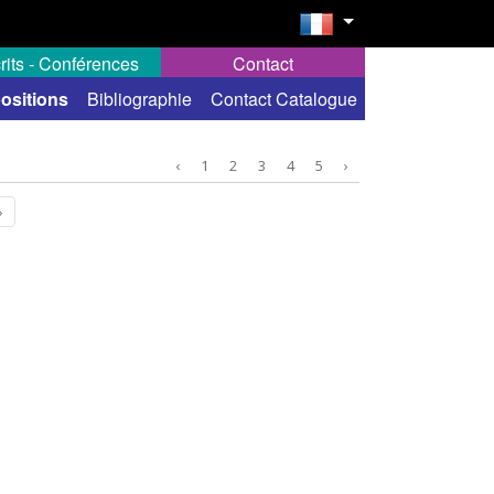
rits - Conférences
Contact
ositions
Bibliographie
Contact Catalogue
‹
1
2
3
4
5
›
›