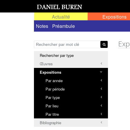
Actualité
Expositions
Toutes les expositions
Notes
Préambule
Expositions person
Exp
Rechercher par type
Œuvres
Expositions
Par année
Par période
Par type
Par lieu
Par titre
Bibliographie