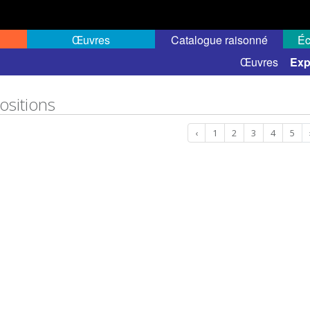
Œuvres
Catalogue raisonné
Éc
nelles
Expositions de groupe
Œuvres
Exp
ositions
‹
1
2
3
4
5