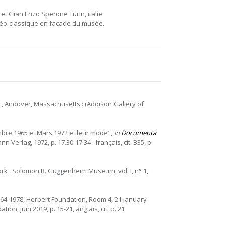
t Gian Enzo Sperone Turin, italie.
 néo-classique en façade du musée.
, Andover, Massachusetts : (Addison Gallery of
embre 1965 et Mars 1972 et leur mode",
in
Documenta
rlag, 1972, p. 17.30-17.34 : français, cit. B35, p.
rk : Solomon R. Guggenheim Museum, vol. I, n° 1,
964-1978, Herbert Foundation, Room 4, 21 january
ion, juin 2019, p. 15-21, anglais, cit. p. 21