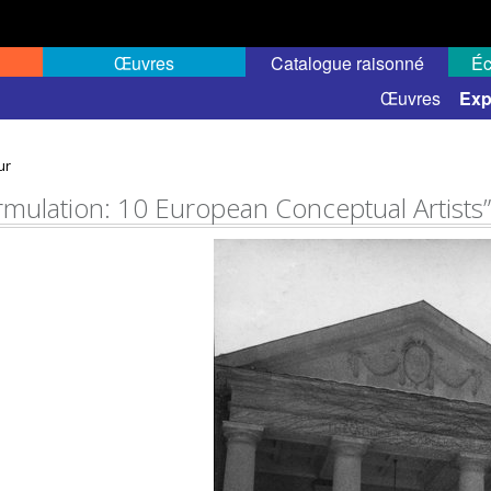
Œuvres
Catalogue raisonné
Éc
elles
Expositions de groupe
Œuvres
Exp
ur
rmulation: 10 European Conceptual Artists”