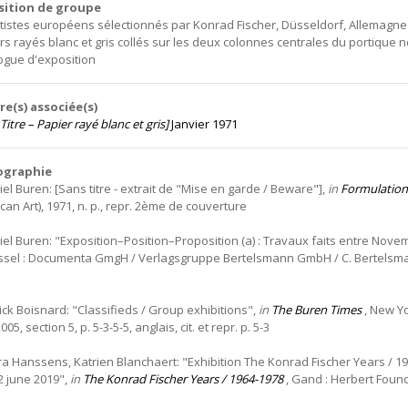
sition de groupe
rtistes européens sélectionnés par Konrad Fischer, Düsseldorf, Allemagne e
rs rayés blanc et gris collés sur les deux colonnes centrales du portique
ogue d'exposition
e(s) associée(s)
Titre – Papier rayé blanc et gris]
Janvier 1971
iographie
iel Buren: [Sans titre - extrait de "Mise en garde / Beware"],
in
Formulation
can Art), 1971, n. p., repr. 2ème de couverture
iel Buren: "Exposition–Position–Proposition (a) : Travaux faits entre Nov
ssel : Documenta GmgH / Verlagsgruppe Bertelsmann GmbH / C. Bertelsmann Ve
ick Boisnard: "Classifieds / Group exhibitions",
in
The Buren Times
, New Yo
2005, section 5, p. 5-3-5-5, anglais, cit. et repr. p. 5-3
ra Hanssens, Katrien Blanchaert: "Exhibition The Konrad Fischer Years / 1
2 june 2019",
in
The Konrad Fischer Years / 1964-1978
, Gand : Herbert Foundat