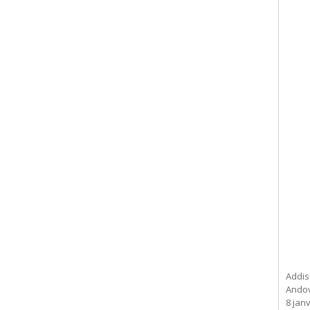
Addis
Andov
8 janv