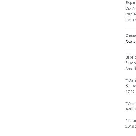
Expo
Dix A
Papie
Catal
Oeuvr
[Sans 
Bibl
* Dan
Ameri
* Dan
5
, Ca
17.32.
* Ann
avril 
* Lau
2018-