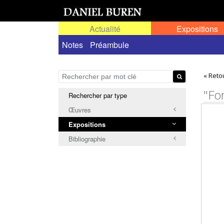
Actualité
Expositions
Toutes les expositions
Notes
Préambule
Expositions personn
« Reto
"Fo
Rechercher par type
Œuvres
Expositions
Bibliographie