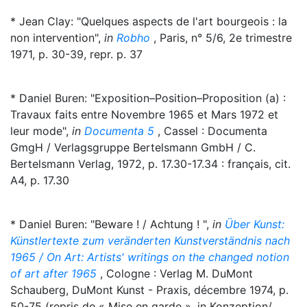
* Jean Clay: "Quelques aspects de l'art bourgeois : la
non intervention",
in
Robho
, Paris, n° 5/6, 2e trimestre
1971, p. 30-39, repr. p. 37
* Daniel Buren: "Exposition–Position–Proposition (a) :
Travaux faits entre Novembre 1965 et Mars 1972 et
leur mode",
in
Documenta 5
, Cassel : Documenta
GmgH / Verlagsgruppe Bertelsmann GmbH / C.
Bertelsmann Verlag, 1972, p. 17.30-17.34 : français, cit.
A4, p. 17.30
* Daniel Buren: "Beware ! / Achtung ! ",
in
Über Kunst:
Künstlertexte zum veränderten Kunstverständnis nach
1965 / On Art: Artists' writings on the changed notion
of art after 1965
, Cologne : Verlag M. DuMont
Schauberg, DuMont Kunst - Praxis, décembre 1974, p.
50-75 (repris de « Mise en garde », in Konzeption/