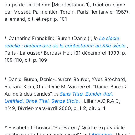
corps de l'article de [Manifestation 1], tract co-signé
par Mosset, Parmentier, Toroni, Paris, 1er janvier 1967),
allemand, cit. et repr. p. 101
* Catherine Francblin: "Buren (Daniel)",
in
Le siècle
rebelle : dictionnaire de la contestation au XXe siècle
,
Paris : Larousse/ Bordas/ Her, [31 décembre] 1999, p.
109-110, cit. p. 109
* Daniel Buren, Denis-Laurent Bouyer, Yves Brochard,
Richard Klein, Godeleine M. Vanhersel: "Daniel Buren :
Au-delà des bandes",
in
Sans Titre. Zonder titel.
Untitled. Ohne Titel. Senza titolo.
, Lille : A.C.R.A.C,
n°49, février-mars-avril 2000, p. 1-2, cit. p. 1
* Elisabeth Lebovici: "Pur Buren / Quatre expos où le
plasticien affûte son 'outil visuel'",
in
Libération
, Paris :