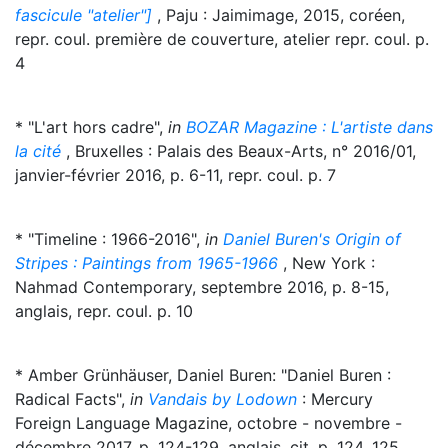
fascicule "atelier"]
, Paju : Jaimimage, 2015, coréen,
repr. coul. première de couverture, atelier repr. coul. p.
4
* "L'art hors cadre",
in
BOZAR Magazine : L'artiste dans
la cité
, Bruxelles : Palais des Beaux-Arts, n° 2016/01,
janvier-février 2016, p. 6-11, repr. coul. p. 7
* "Timeline : 1966-2016",
in
Daniel Buren's Origin of
Stripes : Paintings from 1965-1966
, New York :
Nahmad Contemporary, septembre 2016, p. 8-15,
anglais, repr. coul. p. 10
* Amber Grünhäuser, Daniel Buren: "Daniel Buren :
Radical Facts",
in
Vandais by Lodown
: Mercury
Foreign Language Magazine, octobre - novembre -
décembre 2017, p. 124-129, anglais, cit. p. 124, 125,