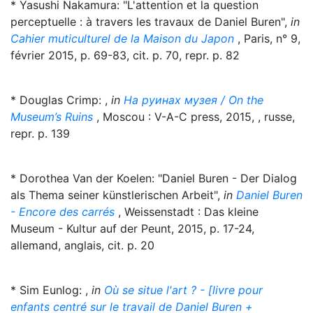
* Yasushi Nakamura: "L'attention et la question
perceptuelle : à travers les travaux de Daniel Buren",
in
Cahier muticulturel de la Maison du Japon
, Paris, n° 9,
février 2015, p. 69-83, cit. p. 70, repr. p. 82
* Douglas Crimp: ,
in
На руинах музея / On the
Museum’s Ruins
, Moscou : V-A-C press, 2015, , russe,
repr. p. 139
* Dorothea Van der Koelen: "Daniel Buren - Der Dialog
als Thema seiner künstlerischen Arbeit",
in
Daniel Buren
- Encore des carrés
, Weissenstadt : Das kleine
Museum - Kultur auf der Peunt, 2015, p. 17-24,
allemand, anglais, cit. p. 20
* Sim Eunlog: ,
in
Où se situe l'art ? - [livre pour
enfants centré sur le travail de Daniel Buren +