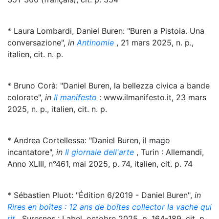
* Laura Lombardi, Daniel Buren: "Buren a Pistoia. Una
conversazione",
in
Antinomie
, 21 mars 2025, n. p.,
italien, cit. n. p.
* Bruno Corà: "Daniel Buren, la bellezza civica a bande
colorate",
in
Il manifesto
: www.ilmanifesto.it, 23 mars
2025, n. p., italien, cit. n. p.
* Andrea Cortellessa: "Daniel Buren, il mago
incantatore",
in
Il giornale dell'arte
, Turin : Allemandi,
Anno XLIII, n°461, mai 2025, p. 74, italien, cit. p. 74
* Sébastien Pluot: "Édition 6/2019 - Daniel Buren",
in
Rires en boîtes : 12 ans de boîtes collector la vache qui
rit
, Suresnes : Label, octobre 2025, p. 164-189, cit. p.