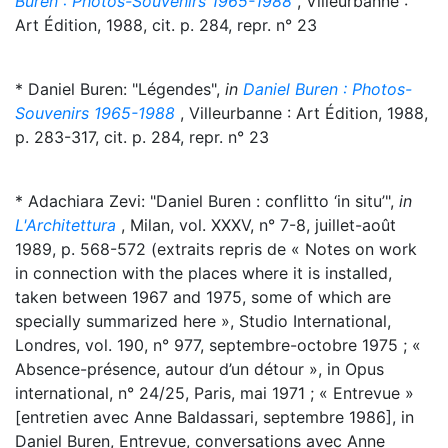
Buren : Photos-Souvenirs 1965-1988
, Villeurbanne :
Art Édition, 1988, cit. p. 284, repr. n° 23
* Daniel Buren: "Légendes",
in
Daniel Buren : Photos-
Souvenirs 1965-1988
, Villeurbanne : Art Édition, 1988,
p. 283-317, cit. p. 284, repr. n° 23
* Adachiara Zevi: "Daniel Buren : conflitto ‘in situ’",
in
L'Architettura
, Milan, vol. XXXV, n° 7-8, juillet-août
1989, p. 568-572 (extraits repris de « Notes on work
in connection with the places where it is installed,
taken between 1967 and 1975, some of which are
specially summarized here », Studio International,
Londres, vol. 190, n° 977, septembre-octobre 1975 ; «
Absence-présence, autour d’un détour », in Opus
international, n° 24/25, Paris, mai 1971 ; « Entrevue »
[entretien avec Anne Baldassari, septembre 1986], in
Daniel Buren, Entrevue, conversations avec Anne