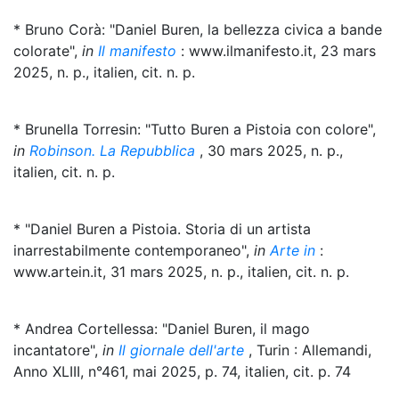
* Bruno Corà: "Daniel Buren, la bellezza civica a bande
colorate",
in
Il manifesto
: www.ilmanifesto.it, 23 mars
2025, n. p., italien, cit. n. p.
* Brunella Torresin: "Tutto Buren a Pistoia con colore",
in
Robinson. La Repubblica
, 30 mars 2025, n. p.,
italien, cit. n. p.
* "Daniel Buren a Pistoia. Storia di un artista
inarrestabilmente contemporaneo",
in
Arte in
:
www.artein.it, 31 mars 2025, n. p., italien, cit. n. p.
* Andrea Cortellessa: "Daniel Buren, il mago
incantatore",
in
Il giornale dell'arte
, Turin : Allemandi,
Anno XLIII, n°461, mai 2025, p. 74, italien, cit. p. 74