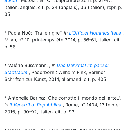
Buren
, Pistoia : Gli Ori, septembre 2011, p. 31-47,
italien, anglais, cit. p. 34 (anglais), 36 (italien), repr. p.
35
* Paola Noè: "Tra le righe",
in
L'Officiel Hommes Italia
,
Milan, n° 10, printemps-été 2014, p. 56-61, italien, cit.
p. 58
* Valérie Bussmann: ,
in
Das Denkmal im pariser
Stadtraum
, Paderborn : Wilhelm Fink, Berliner
Schriften zur Kunst, 2014, allemand, cit. p. 405
* Antonella Barina: "Che corrotto il mondo dell'arte..",
in
Il Venerdì di Repubblica
, Rome, n° 1404, 13 février
2015, p. 90-92, italien, cit. p. 92