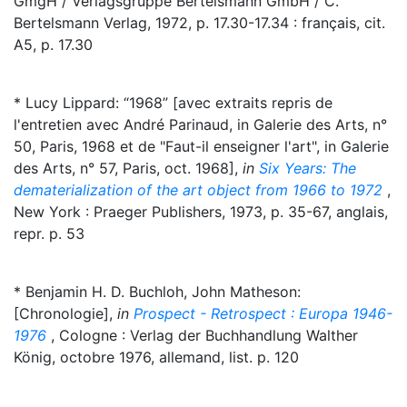
GmgH / Verlagsgruppe Bertelsmann GmbH / C.
Bertelsmann Verlag, 1972, p. 17.30-17.34 : français, cit.
A5, p. 17.30
* Lucy Lippard: “1968” [avec extraits repris de
l'entretien avec André Parinaud, in Galerie des Arts, n°
50, Paris, 1968 et de "Faut-il enseigner l'art", in Galerie
des Arts, n° 57, Paris, oct. 1968],
in
Six Years: The
dematerialization of the art object from 1966 to 1972
,
New York : Praeger Publishers, 1973, p. 35-67, anglais,
repr. p. 53
* Benjamin H. D. Buchloh, John Matheson:
[Chronologie],
in
Prospect - Retrospect : Europa 1946-
1976
, Cologne : Verlag der Buchhandlung Walther
König, octobre 1976, allemand, list. p. 120