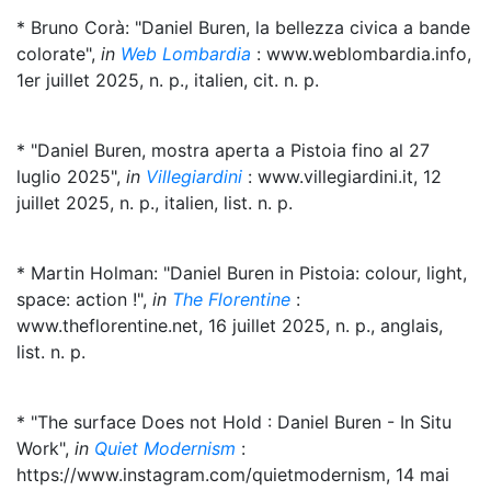
* Bruno Corà: "Daniel Buren, la bellezza civica a bande
colorate",
in
Web Lombardia
: www.weblombardia.info,
1er juillet 2025, n. p., italien, cit. n. p.
* "Daniel Buren, mostra aperta a Pistoia fino al 27
luglio 2025",
in
Villegiardini
: www.villegiardini.it, 12
juillet 2025, n. p., italien, list. n. p.
* Martin Holman: "Daniel Buren in Pistoia: colour, light,
space: action !",
in
The Florentine
:
www.theflorentine.net, 16 juillet 2025, n. p., anglais,
list. n. p.
* "The surface Does not Hold : Daniel Buren - In Situ
Work",
in
Quiet Modernism
:
https://www.instagram.com/quietmodernism, 14 mai