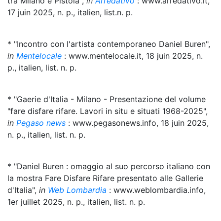
tra Milano e Pistoia",
in
Arredativo
: www.arredativo.it,
17 juin 2025, n. p., italien, list.n. p.
* "Incontro con l'artista contemporaneo Daniel Buren",
in
Mentelocale
: www.mentelocale.it, 18 juin 2025, n.
p., italien, list. n. p.
* "Gaerie d'Italia - Milano - Presentazione del volume
"fare disfare rifare. Lavori in situ e situati 1968-2025",
in
Pegaso news
: www.pegasonews.info, 18 juin 2025,
n. p., italien, list. n. p.
* "Daniel Buren : omaggio al suo percorso italiano con
la mostra Fare Disfare Rifare presentato alle Gallerie
d'Italia",
in
Web Lombardia
: www.weblombardia.info,
1er juillet 2025, n. p., italien, list. n. p.