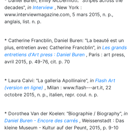
* Daniel Buren, Emily McDermott: "Stripes across the
decades",
in
Interview
, New York :
www.interviewmagazine.com, 5 mars 2015, n. p.,
anglais, list. n. p.
* Catherine Francblin, Daniel Buren: "La beauté est un
plus, entretien avec Catherine Francblin",
in
Les grands
entretiens d'Art press : Daniel Buren
, Paris : art press,
avril 2015, p. 49-76, cit. p. 70
* Laura Calvi: "La galleria Apollinaire",
in
Flash Art
(version en ligne)
, Milan : www.flash---art.it, 22
octobre 2015, n. p., italien, repr. coul. n. p.
* Dorothea Van der Koelen: "Biographie / Biography",
in
Daniel Buren - Encore des carrés
, Weissenstadt : Das
kleine Museum - Kultur auf der Peunt, 2015, p. 9-10