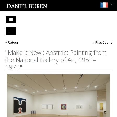
« Retour
« Précédent
"Make It New : Abstract Painting from
the National Gallery of Art, 1950–
1975"