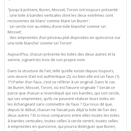
"Jusqu'à présent, Buren, Mosset, Toroni ont toujours présenté :
. ‘une toile à bandes verticales dont les deux extrêmes sont
recouvertes de blanc’ comme étant ‘un Buren’ ;
. ‘un cercle noir au milieu d’une toile blanche’ comme ‘un
Mosset’,
. ‘des empreintes d’un pinceau plat disposées en quinconce sur
une toile blanche’ comme ‘un Toroni’.
Aujourd'hui, chacun présente les toiles des deux autres et la
sienne, signant les trois de son propre nom.
Dans la structure de l’art, telle qu’elle existe depuis toujours,
une œuvre d’art est authentique (2), ou bien elle est un faux (1).
1°) Parler d’un faux, c’est se référer à un original. Dans le cas
de Buren, Mosset, Toroni, où est l’œuvre originale ? Serait-ce
parce que chacun a revendiqué qui ses bandes, qui son cercle,
qui ses empreintes, qu’ils ne peuvent réaliser leurs toiles en
les échangeant sans commettre de faux ? Qui nous dit que,
depuis le début, chacun ne faisait pas déjà la toile de l’un des
deux autres ? Et si nous comparons entre elles toutes les toiles
à bandes verticales, toutes celles à cercle centré, toutes celles
à empreintes en quinconce, qui pourra distinguer que Buren,