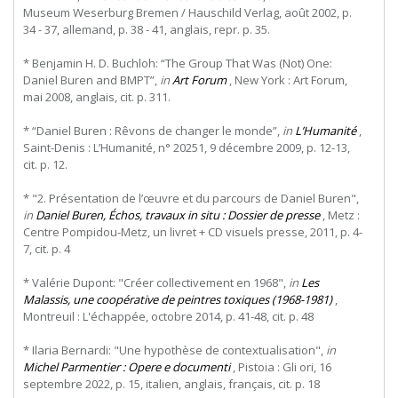
Museum Weserburg Bremen / Hauschild Verlag, août 2002, p.
34 - 37, allemand, p. 38 - 41, anglais, repr. p. 35.
* Benjamin H. D. Buchloh: “The Group That Was (Not) One:
Daniel Buren and BMPT”,
in
Art Forum
, New York : Art Forum,
mai 2008, anglais, cit. p. 311.
* “Daniel Buren : Rêvons de changer le monde”,
in
L’Humanité
,
Saint-Denis : L’Humanité, n° 20251, 9 décembre 2009, p. 12-13,
cit. p. 12.
* "2. Présentation de l’œuvre et du parcours de Daniel Buren",
in
Daniel Buren, Échos, travaux in situ : Dossier de presse
, Metz :
Centre Pompidou-Metz, un livret + CD visuels presse, 2011, p. 4-
7, cit. p. 4
* Valérie Dupont: "Créer collectivement en 1968",
in
Les
Malassis, une coopérative de peintres toxiques (1968-1981)
,
Montreuil : L'échappée, octobre 2014, p. 41-48, cit. p. 48
* Ilaria Bernardi: "Une hypothèse de contextualisation",
in
Michel Parmentier : Opere e documenti
, Pistoia : Gli ori, 16
septembre 2022, p. 15, italien, anglais, français, cit. p. 18