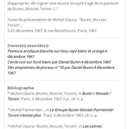
d’approprier,
de
‘signer’
une
œuvre
lorsqu’il
s’agit
de
la
peinture
de Buren, Mosset, Toroni. /...”
Texte de présentation de Michel Claura : "Buren, Mosset,
Toroni",
5-25 décembre 1967, 8, rue Montfaucon, Paris, 1967.
Oeuvre(s) associée(s)
Peinture acrylique blanche sur tissu rayé blanc et orange
4
décembre 1967
Cercle noir sur fond blanc par Daniel Buren
4 décembre 1967
Des empreintes de pinceau n° 50 par Daniel Buren
4 décembre
1967
Bibliographie
* Michel Claura: [Buren, Mosset, Toroni],
in
Buren / Mosset /
Toroni
, Paris, 5 décembre 1967, n.p., cit. n. p.
* Michel Parmentier: ,
in
Le Groupe Buren-Mosset-Parmentier-
Toroni n’existe plus
: Tract, 6 décembre 1967, cit. n. p.
* Michel Claura: “Buren, Mosset, Toroni”,
in
Les Lettres