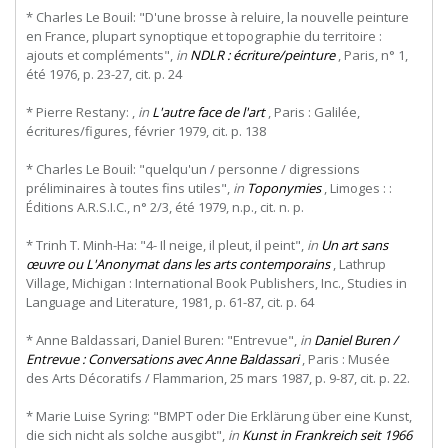
* Charles Le Bouil: "D'une brosse à reluire, la nouvelle peinture
en France, plupart synoptique et topographie du territoire :
ajouts et compléments",
in
NDLR : écriture/peinture
, Paris, n° 1,
été 1976, p. 23-27, cit. p. 24
* Pierre Restany: ,
in
L'autre face de l'art
, Paris : Galilée,
écritures/figures, février 1979, cit. p. 138
* Charles Le Bouil: "quelqu'un / personne / digressions
préliminaires à toutes fins utiles",
in
Toponymies
, Limoges : :
Éditions A.R.S.I.C., n° 2/3, été 1979, n.p., cit. n. p.
* Trinh T. Minh-Ha: "4- Il neige, il pleut, il peint",
in
Un art sans
œuvre ou L'Anonymat dans les arts contemporains
, Lathrup
Village, Michigan : International Book Publishers, Inc., Studies in
Language and Literature, 1981, p. 61-87, cit. p. 64
* Anne Baldassari, Daniel Buren: "Entrevue",
in
Daniel Buren /
Entrevue : Conversations avec Anne Baldassari
, Paris : Musée
des Arts Décoratifs / Flammarion, 25 mars 1987, p. 9-87, cit. p. 22.
* Marie Luise Syring: "BMPT oder Die Erklärung über eine Kunst,
die sich nicht als solche ausgibt",
in
Kunst in Frankreich seit 1966