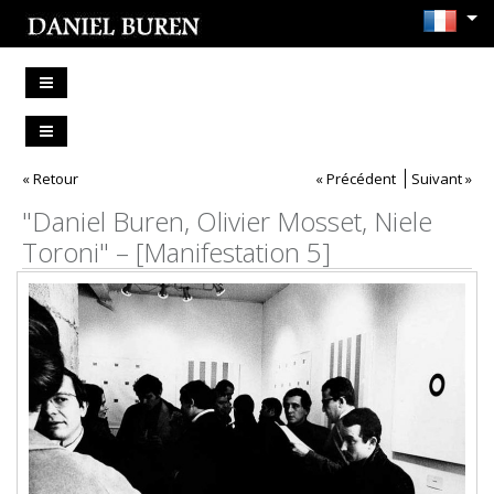
« Retour
« Précédent
Suivant »
"Daniel Buren, Olivier Mosset, Niele
Toroni" – [Manifestation 5]