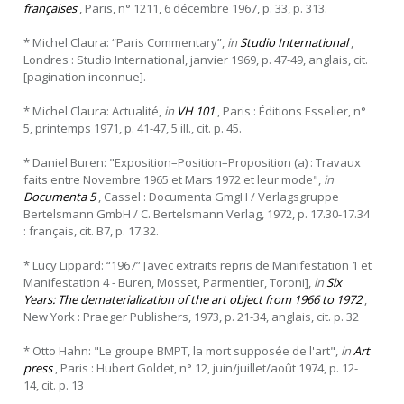
françaises
, Paris, n° 1211, 6 décembre 1967, p. 33, p. 313.
* Michel Claura: “Paris Commentary”,
in
Studio International
,
Londres : Studio International, janvier 1969, p. 47-49, anglais, cit.
[pagination inconnue].
* Michel Claura: Actualité,
in
VH 101
, Paris : Éditions Esselier, n°
5, printemps 1971, p. 41-47, 5 ill., cit. p. 45.
* Daniel Buren: "Exposition–Position–Proposition (a) : Travaux
faits entre Novembre 1965 et Mars 1972 et leur mode",
in
Documenta 5
, Cassel : Documenta GmgH / Verlagsgruppe
Bertelsmann GmbH / C. Bertelsmann Verlag, 1972, p. 17.30-17.34
: français, cit. B7, p. 17.32.
* Lucy Lippard: “1967” [avec extraits repris de Manifestation 1 et
Manifestation 4 - Buren, Mosset, Parmentier, Toroni],
in
Six
Years: The dematerialization of the art object from 1966 to 1972
,
New York : Praeger Publishers, 1973, p. 21-34, anglais, cit. p. 32
* Otto Hahn: "Le groupe BMPT, la mort supposée de l'art",
in
Art
press
, Paris : Hubert Goldet, n° 12, juin/juillet/août 1974, p. 12-
14, cit. p. 13