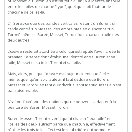
ou Mosset, ou Toroni en est l’auteur ? Car il y a identité absolue
entre les toiles de chaque “type”, quel que soit l’auteur de
chacune de celles-là.
2°) Serait-ce que des bandes verticales restent ‘un Buren’, un
cercle centré ‘un Mosset’, des empreintes en quinconce “un
Toroni’, même si Buren, Mosset, Toroni font chacun la toile des
deux autres ?
L’œuvre resterait attachée à celui qui est réputé l’avoir créée le
premier. Ce serait donc étabir une identité entre Buren et sa
toile, Mosset et sa toile, Toroni et sa toile.
Mais, alors, puisque l’œuvre est toujours identique à elle-
même, quel qu’en soit l’auteur, il faut déduire que Buren,
Mosset et Toroni, en tant qu’individus, sont identiques ! Ce n’est
pas raisonnable.
‘Vrai’ ou ‘faux’ sont des notions qui ne peuvent s’adapter à la
peinture de Buren, Mosset, Toroni.
Buren,
Mosset,
Toroni
revendiquent
chacun
"leur
toile"
et
"celles
des
deux
autres"
parce
que
chacun
a,
effectivement,
réalisé
les
trois
toiles.
Ceci
est
le
seul
critère
qui
permette