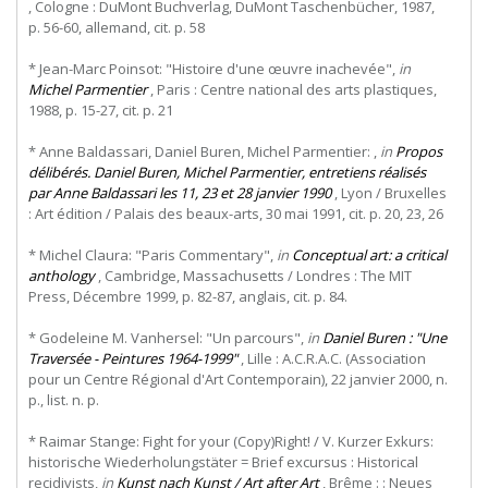
, Cologne : DuMont Buchverlag, DuMont Taschenbücher, 1987,
p. 56-60, allemand, cit. p. 58
* Jean-Marc Poinsot: "Histoire d'une œuvre inachevée",
in
Michel Parmentier
, Paris : Centre national des arts plastiques,
1988, p. 15-27, cit. p. 21
* Anne Baldassari, Daniel Buren, Michel Parmentier: ,
in
Propos
délibérés. Daniel Buren, Michel Parmentier, entretiens réalisés
par Anne Baldassari les 11, 23 et 28 janvier 1990
, Lyon / Bruxelles
: Art édition / Palais des beaux-arts, 30 mai 1991, cit. p. 20, 23, 26
* Michel Claura: "Paris Commentary",
in
Conceptual art: a critical
anthology
, Cambridge, Massachusetts / Londres : The MIT
Press, Décembre 1999, p. 82-87, anglais, cit. p. 84.
* Godeleine M. Vanhersel: "Un parcours",
in
Daniel Buren : "Une
Traversée - Peintures 1964-1999"
, Lille : A.C.R.A.C. (Association
pour un Centre Régional d'Art Contemporain), 22 janvier 2000, n.
p., list. n. p.
* Raimar Stange: Fight for your (Copy)Right! / V. Kurzer Exkurs:
historische Wiederholungstäter = Brief excursus : Historical
recidivists,
in
Kunst nach Kunst / Art after Art
, Brême : : Neues