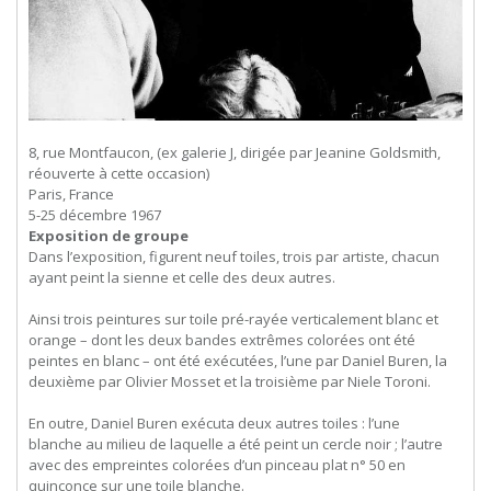
8, rue Montfaucon, (ex galerie J, dirigée par Jeanine Goldsmith,
réouverte à cette occasion)
Paris, France
5-25 décembre 1967
Exposition de groupe
Dans l’exposition, figurent neuf toiles, trois par artiste, chacun
ayant peint la sienne et celle des deux autres.
Ainsi trois peintures sur toile pré-rayée verticalement blanc et
orange – dont les deux bandes extrêmes colorées ont été
peintes en blanc – ont été exécutées, l’une par Daniel Buren, la
deuxième par Olivier Mosset et la troisième par Niele Toroni.
En outre, Daniel Buren exécuta deux autres toiles : l’une
blanche au milieu de laquelle a été peint un cercle noir ; l’autre
avec des empreintes colorées d’un pinceau plat n° 50 en
quinconce sur une toile blanche.