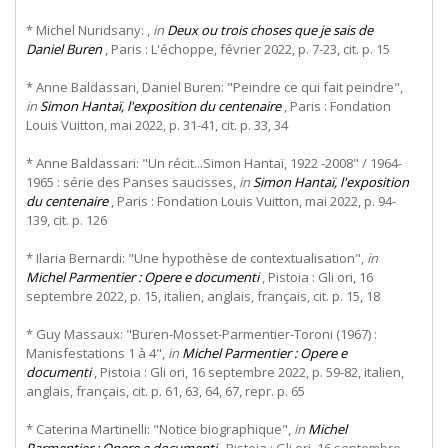
* Michel Nuridsany: ,
in
Deux ou trois choses que je sais de
Daniel Buren
, Paris : L'échoppe, février 2022, p. 7-23, cit. p. 15
* Anne Baldassari, Daniel Buren: "Peindre ce qui fait peindre",
in
Simon Hantaï, l'exposition du centenaire
, Paris : Fondation
Louis Vuitton, mai 2022, p. 31-41, cit. p. 33, 34
* Anne Baldassari: "Un récit...Simon Hantaï, 1922 -2008" / 1964-
1965 : série des Panses saucisses,
in
Simon Hantaï, l'exposition
du centenaire
, Paris : Fondation Louis Vuitton, mai 2022, p. 94-
139, cit. p. 126
* Ilaria Bernardi: "Une hypothèse de contextualisation",
in
Michel Parmentier : Opere e documenti
, Pistoia : Gli ori, 16
septembre 2022, p. 15, italien, anglais, français, cit. p. 15, 18
* Guy Massaux: "Buren-Mosset-Parmentier-Toroni (1967) :
Manisfestations 1 à 4",
in
Michel Parmentier : Opere e
documenti
, Pistoia : Gli ori, 16 septembre 2022, p. 59-82, italien,
anglais, français, cit. p. 61, 63, 64, 67, repr. p. 65
* Caterina Martinelli: "Notice biographique",
in
Michel
Parmentier : Opere e documenti
, Pistoia : Gli ori, 16 septembre