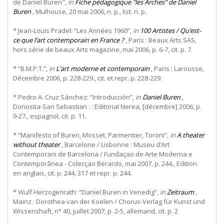
de Daniel Buren",
in
Fiche pédagogique "les Arches" de Daniel
Buren
, Mulhouse, 20 mai 2006, n. p., list. n. p.
* Jean-Louis Pradel: “Les Années 1960”,
in
100 Artistes / Qu’est-
ce que l’art contemporain en France ?
, Paris : Beaux Arts SAS,
hors série de beaux Arts magazine, mai 2006, p. 6-7, cit. p. 7.
* “B.M.P.T.”,
in
L’art moderne et contemporain
, Paris : Larousse,
Décembre 2006, p. 228-229., cit. et repr. p. 228-229.
* Pedro A. Cruz Sánchez: “Introducción”,
in
Daniel Buren
,
Donostia-San Sebastian : : Editorial Nerea, [décembre] 2006, p.
9-27., espagnol, cit. p. 11.
* “Manifesto of Buren, Mosset, Parmentier, Toroni”,
in
A theater
without theater
, Barcelone / Lisbonne : Museu d’Art
Contemporani de Barcelona / Fundaçao de Arte Moderna e
Contemporânea - Colecçao Berardo, mai 2007, p. 244., Edition
en anglais, cit. p. 244, 317 et repr. p. 244.
* Wulf Herzogenrath: “Daniel Buren in Venedig”,
in
Zeitraum
,
Mainz : Dorothea van der Koelen / Chorus-Verlag für Kunst und
Wissenshaft, n° 40, juillet 2007, p. 2-5, allemand, cit. p. 2