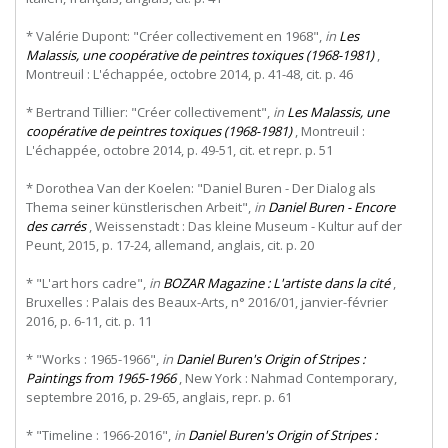
* Valérie Dupont: "Créer collectivement en 1968",
in
Les
Malassis, une coopérative de peintres toxiques (1968-1981)
,
Montreuil : L'échappée, octobre 2014, p. 41-48, cit. p. 46
* Bertrand Tillier: "Créer collectivement",
in
Les Malassis, une
coopérative de peintres toxiques (1968-1981)
, Montreuil :
L'échappée, octobre 2014, p. 49-51, cit. et repr. p. 51
* Dorothea Van der Koelen: "Daniel Buren - Der Dialog als
Thema seiner künstlerischen Arbeit",
in
Daniel Buren - Encore
des carrés
, Weissenstadt : Das kleine Museum - Kultur auf der
Peunt, 2015, p. 17-24, allemand, anglais, cit. p. 20
* "L'art hors cadre",
in
BOZAR Magazine : L'artiste dans la cité
,
Bruxelles : Palais des Beaux-Arts, n° 2016/01, janvier-février
2016, p. 6-11, cit. p. 11
* "Works : 1965-1966",
in
Daniel Buren's Origin of Stripes :
Paintings from 1965-1966
, New York : Nahmad Contemporary,
septembre 2016, p. 29-65, anglais, repr. p. 61
* "Timeline : 1966-2016",
in
Daniel Buren's Origin of Stripes :