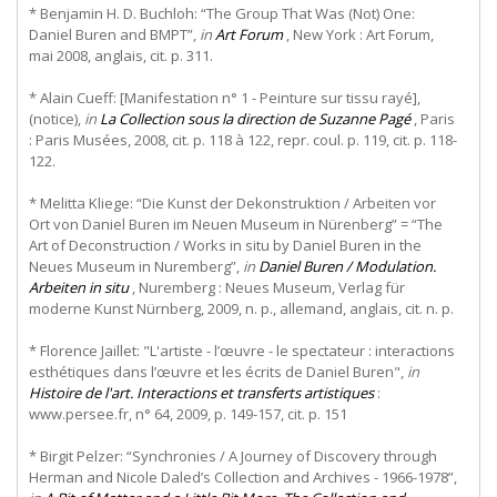
* Benjamin H. D. Buchloh: “The Group That Was (Not) One:
Daniel Buren and BMPT”,
in
Art Forum
, New York : Art Forum,
mai 2008, anglais, cit. p. 311.
* Alain Cueff: [Manifestation n° 1 - Peinture sur tissu rayé],
(notice),
in
La Collection sous la direction de Suzanne Pagé
, Paris
: Paris Musées, 2008, cit. p. 118 à 122, repr. coul. p. 119, cit. p. 118-
122.
* Melitta Kliege: “Die Kunst der Dekonstruktion / Arbeiten vor
Ort von Daniel Buren im Neuen Museum in Nürenberg” = “The
Art of Deconstruction / Works in situ by Daniel Buren in the
Neues Museum in Nuremberg”,
in
Daniel Buren / Modulation.
Arbeiten in situ
, Nuremberg : Neues Museum, Verlag für
moderne Kunst Nürnberg, 2009, n. p., allemand, anglais, cit. n. p.
* Florence Jaillet: "L'artiste - l’œuvre - le spectateur : interactions
esthétiques dans l’œuvre et les écrits de Daniel Buren",
in
Histoire de l'art. Interactions et transferts artistiques
:
www.persee.fr, n° 64, 2009, p. 149-157, cit. p. 151
* Birgit Pelzer: “Synchronies / A Journey of Discovery through
Herman and Nicole Daled’s Collection and Archives - 1966-1978”,