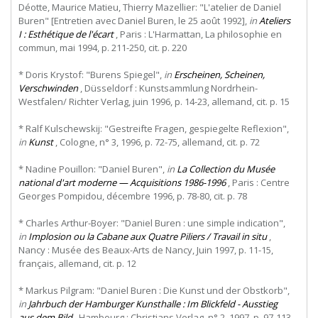
Déotte, Maurice Matieu, Thierry Mazellier: "L'atelier de Daniel
Buren" [Entretien avec Daniel Buren, le 25 août 1992],
in
Ateliers
I : Esthétique de l'écart
, Paris : L'Harmattan, La philosophie en
commun, mai 1994, p. 211-250, cit. p. 220
* Doris Krystof: "Burens Spiegel",
in
Erscheinen, Scheinen,
Verschwinden
, Düsseldorf : Kunstsammlung Nordrhein-
Westfalen/ Richter Verlag, juin 1996, p. 14-23, allemand, cit. p. 15
* Ralf Kulschewskij: "Gestreifte Fragen, gespiegelte Reflexion",
in
Kunst
, Cologne, n° 3, 1996, p. 72-75, allemand, cit. p. 72
* Nadine Pouillon: "Daniel Buren",
in
La Collection du Musée
national d'art moderne — Acquisitions 1986-1996
, Paris : Centre
Georges Pompidou, décembre 1996, p. 78-80, cit. p. 78
* Charles Arthur-Boyer: "Daniel Buren : une simple indication",
in
Implosion ou la Cabane aux Quatre Piliers / Travail in situ
,
Nancy : Musée des Beaux-Arts de Nancy, Juin 1997, p. 11-15,
français, allemand, cit. p. 12
* Markus Pilgram: "Daniel Buren : Die Kunst und der Obstkorb",
in
Jahrbuch der Hamburger Kunsthalle : Im Blickfeld - Ausstieg
aus dem Bild
, Hambourg : Christians Verlag, n° 2, 1997, p. 97-113