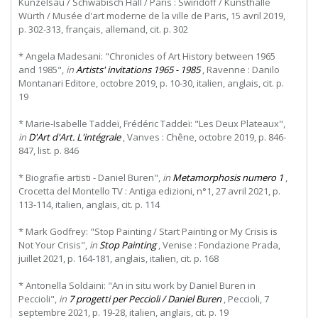
Künzelsau / Schwäbisch Hall / Paris : Swiridoff / Kunsthalle
Würth / Musée d'art moderne de la ville de Paris, 15 avril 2019,
p. 302-313, français, allemand, cit. p. 302
* Angela Madesani: "Chronicles of Art History between 1965
and 1985",
in
Artists' invitations 1965 - 1985
, Ravenne : Danilo
Montanari Editore, octobre 2019, p. 10-30, italien, anglais, cit. p.
19
* Marie-Isabelle Taddeï, Frédéric Taddeï: "Les Deux Plateaux",
in
D'Art d'Art. L'intégrale
, Vanves : Chêne, octobre 2019, p. 846-
847, list. p. 846
* Biografie artisti - Daniel Buren",
in
Metamorphosis numero 1
,
Crocetta del Montello TV : Antiga edizioni, n°1, 27 avril 2021, p.
113-114, italien, anglais, cit. p. 114
* Mark Godfrey: "Stop Painting / Start Painting or My Crisis is
Not Your Crisis",
in
Stop Painting
, Venise : Fondazione Prada,
juillet 2021, p. 164-181, anglais, italien, cit. p. 168
* Antonella Soldaini: "An in situ work by Daniel Buren in
Peccioli",
in
7 progetti per Peccioli / Daniel Buren
, Peccioli, 7
septembre 2021, p. 19-28, italien, anglais, cit. p. 19