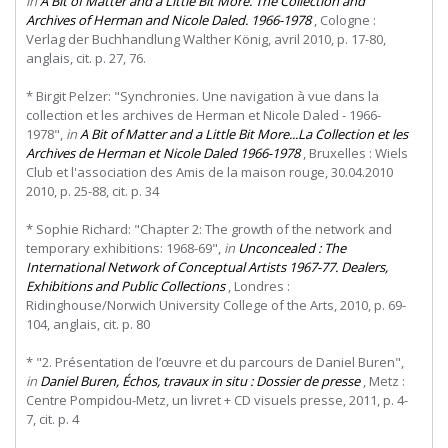
in
A Bit of Matter and a Little Bit More. The Collection and
Archives of Herman and Nicole Daled. 1966-1978
, Cologne :
Verlag der Buchhandlung Walther König, avril 2010, p. 17-80,
anglais, cit. p. 27, 76.
* Birgit Pelzer: "Synchronies. Une navigation à vue dans la
collection et les archives de Herman et Nicole Daled - 1966-
1978",
in
A Bit of Matter and a Little Bit More...La Collection et les
Archives de Herman et Nicole Daled 1966-1978
, Bruxelles : Wiels
Club et l'association des Amis de la maison rouge, 30.04.2010
2010, p. 25-88, cit. p. 34
* Sophie Richard: "Chapter 2: The growth of the network and
temporary exhibitions: 1968-69",
in
Unconcealed : The
International Network of Conceptual Artists 1967-77. Dealers,
Exhibitions and Public Collections
, Londres :
Ridinghouse/Norwich University College of the Arts, 2010, p. 69-
104, anglais, cit. p. 80
* "2. Présentation de l’œuvre et du parcours de Daniel Buren",
in
Daniel Buren, Échos, travaux in situ : Dossier de presse
, Metz :
Centre Pompidou-Metz, un livret + CD visuels presse, 2011, p. 4-
7, cit. p. 4