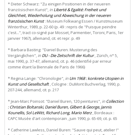
* Dieter Schwarz: "Zu einigen Positionen in der neueren
französischen Kunst",
in
Liberté & Egalité: Freiheit und
Gleichheit, Wiederholung und Abweichung in der neueren
französischen Kunst
: Museum Folkwang Essen / Kunstmuseum
Winterthur, 1989, p. 22-60 (p. 49 : repris de "Puisque peindre
c'est...", tract co-signé par Mosset, Parmentier, Toroni, Paris, 1er
janvier 1967), allemand, cit. et repr. p. 49
* Barbara Basting: "Daniel Buren. Musterung des
Vergänglichen",
in
DU - Die Zeitschrift der Kultur
, Zürich, n° 5,
mai 1990, p. 37-47, allemand, cit. p. 46 (identifié par erreur
comme étant la Biennale de Paris de 1966)
* Regina Lange: "Chronologie",
in
Um 1968 : konkrete Utopien in
Kunst und Gesellschaft
, Cologne : DuMont Buchverlag, 1990, p.
207-244, allemand, cit. p. 217
* Jean-Marc Poinsot: "Daniel Buren, 120 peintures",
in
Collection
: Christian Boltanski, Daniel Buren, Gilbert & George, Jannis
Kounellis, Sol LeWitt, Richard Long, Mario Merz
, Bordeaux :
CAPC Musée d'art contemporain , juin 1990, p. 65-69, cit. p. 65
* Catherine Lawless, Daniel Buren: "Sauve qui peut, atelier !"