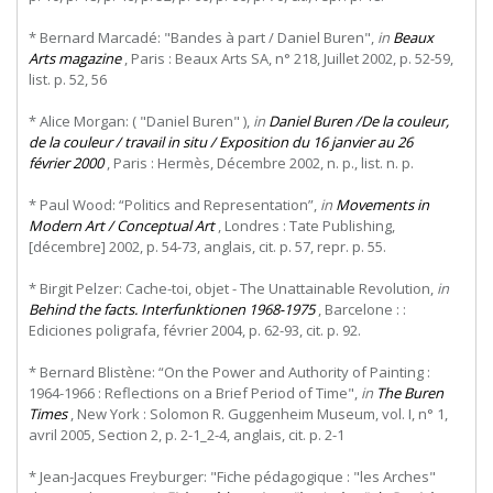
* Bernard Marcadé: "Bandes à part / Daniel Buren",
in
Beaux
Arts magazine
, Paris : Beaux Arts SA, n° 218, Juillet 2002, p. 52-59,
list. p. 52, 56
* Alice Morgan: ( "Daniel Buren" ),
in
Daniel Buren /De la couleur,
de la couleur / travail in situ / Exposition du 16 janvier au 26
février 2000
, Paris : Hermès, Décembre 2002, n. p., list. n. p.
* Paul Wood: “Politics and Representation”,
in
Movements in
Modern Art / Conceptual Art
, Londres : Tate Publishing,
[décembre] 2002, p. 54-73, anglais, cit. p. 57, repr. p. 55.
* Birgit Pelzer: Cache-toi, objet - The Unattainable Revolution,
in
Behind the facts. Interfunktionen 1968-1975
, Barcelone : :
Ediciones poligrafa, février 2004, p. 62-93, cit. p. 92.
* Bernard Blistène: “On the Power and Authority of Painting :
1964-1966 : Reflections on a Brief Period of Time",
in
The Buren
Times
, New York : Solomon R. Guggenheim Museum, vol. I, n° 1,
avril 2005, Section 2, p. 2-1_2-4, anglais, cit. p. 2-1
* Jean-Jacques Freyburger: "Fiche pédagogique : "les Arches"