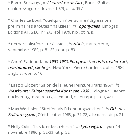
* Pierre Restany: ,
in
L'autre face de l'art
, Paris : Galilée,
écritures/figures, février 1979, cit. p. 137
* Charles Le Bouil: "quelqu'un / personne / digressions
préliminaires à toutes fins utiles",
in
Toponymies
, Limoges : :
Éditions A.R.S.I.C., n° 2/3, été 1979, n.p., cit. n. p.
* Bernard Blistène: "Tir à l'ARC",
in
NDLR
, Paris, n°5/6,
septembre 1980, p. 81-83, repr. p. 83
* André Parinaud: ,
in
1950-1980: European trends in modern art,
one hundred paintings
, New York : Pierre Cardin, octobre 1980,
anglais, repr. p. 16
* Laszlo Glozer: "Salon de la Jeune Peinture, Paris 1967",
in
Westkunst : Zeitgenössische Kunst seit 1939
, Cologne : DuMont
Buchverlag, 1981, p. 317, allemand, cit. et repr. p. 317, 481
* Max Wechsler: "Streifen als Erkennungszeichen",
in
DU - das
Kulturmagazin
, Zürich, juillet 1983, p. 71-72, allemand, cit. p. 71
* Nelly Colin: "Les bandes à Buren",
in
Lyon Figaro
, Lyon, 14
novembre 1986, p. 32-33, cit. p. 32