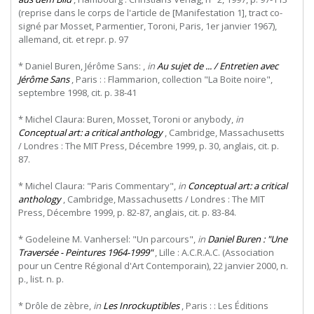
(reprise dans le corps de l'article de [Manifestation 1], tract co-
signé par Mosset, Parmentier, Toroni, Paris, 1er janvier 1967),
allemand, cit. et repr. p. 97
* Daniel Buren, Jérôme Sans: ,
in
Au sujet de ... / Entretien avec
Jérôme Sans
, Paris : : Flammarion, collection "La Boite noire",
septembre 1998, cit. p. 38-41
* Michel Claura: Buren, Mosset, Toroni or anybody,
in
Conceptual art: a critical anthology
, Cambridge, Massachusetts
/ Londres : The MIT Press, Décembre 1999, p. 30, anglais, cit. p.
87.
* Michel Claura: "Paris Commentary",
in
Conceptual art: a critical
anthology
, Cambridge, Massachusetts / Londres : The MIT
Press, Décembre 1999, p. 82-87, anglais, cit. p. 83-84.
* Godeleine M. Vanhersel: "Un parcours",
in
Daniel Buren : "Une
Traversée - Peintures 1964-1999"
, Lille : A.C.R.A.C. (Association
pour un Centre Régional d'Art Contemporain), 22 janvier 2000, n.
p., list. n. p.
* Drôle de zèbre,
in
Les Inrockuptibles
, Paris : : Les Éditions