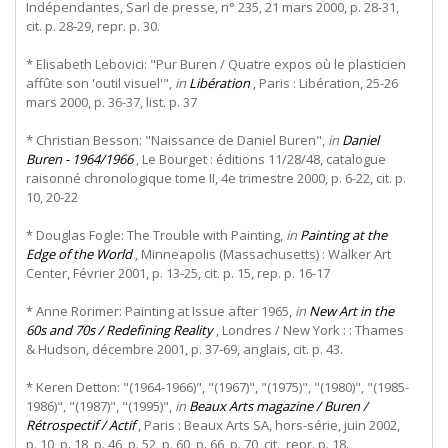
Indépendantes, Sarl de presse, n° 235, 21 mars 2000, p. 28-31,
cit. p. 28-29, repr. p. 30.
* Elisabeth Lebovici: "Pur Buren / Quatre expos où le plasticien
affûte son 'outil visuel'",
in
Libération
, Paris : Libération, 25-26
mars 2000, p. 36-37, list. p. 37
* Christian Besson: "Naissance de Daniel Buren",
in
Daniel
Buren - 1964/1966
, Le Bourget : éditions 11/28/48, catalogue
raisonné chronologique tome II, 4e trimestre 2000, p. 6-22, cit. p.
10, 20-22
* Douglas Fogle: The Trouble with Painting,
in
Painting at the
Edge of the World
, Minneapolis (Massachusetts) : Walker Art
Center, Février 2001, p. 13-25, cit. p. 15, rep. p. 16-17
* Anne Rorimer: Painting at Issue after 1965,
in
New Art in the
60s and 70s / Redefining Reality
, Londres / New York : : Thames
& Hudson, décembre 2001, p. 37-69, anglais, cit. p. 43.
* Keren Detton: "(1964-1966)", "(1967)", "(1975)", "(1980)", "(1985-
1986)", "(1987)", "(1995)",
in
Beaux Arts magazine / Buren /
Rétrospectif / Actif
, Paris : Beaux Arts SA, hors-série, juin 2002,
p. 10, p. 18, p. 46, p. 52, p. 60, p. 66, p. 70, cit., repr. p. 18.