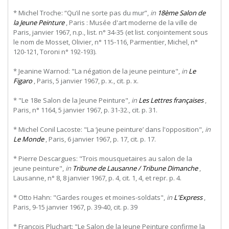
* Michel Troche: “Qu’il ne sorte pas du mur”,
in
18ème Salon de
la Jeune Peinture
, Paris : Musée d'art moderne de la ville de
Paris, janvier 1967, n.p., list. n° 34-35 (et list. conjointement sous
le nom de Mosset, Olivier, n° 115-116, Parmentier, Michel, n°
120-121, Toroni n° 192-193).
* Jeanine Warnod: "La négation de la jeune peinture",
in
Le
Figaro
, Paris, 5 janvier 1967, p. x., cit. p. x.
* "Le 18e Salon de la Jeune Peinture",
in
Les Lettres françaises
,
Paris, n° 1164, 5 janvier 1967, p. 31-32., cit. p. 31.
* Michel Conil Lacoste: "La ‘jeune peinture’ dans l'opposition",
in
Le Monde
, Paris, 6 janvier 1967, p. 17, cit. p. 17.
* Pierre Descargues: "Trois mousquetaires au salon de la
jeune peinture",
in
Tribune de Lausanne / Tribune Dimanche
,
Lausanne, n° 8, 8 janvier 1967, p. 4, cit. 1, 4, et repr. p. 4.
* Otto Hahn: "Gardes rouges et moines-soldats",
in
L'Express
,
Paris, 9-15 janvier 1967, p. 39-40, cit. p. 39
* François Pluchart: "Le Salon de la Jeune Peinture confirme la