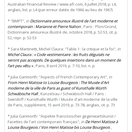
Australian Financial Review / www.afr.com, 6 juillet 2018, p. L4,
anglais, list. p. L4 (par erreur datée de 1966 au lieu de 1967)
* "BMPT",
in
Dictionnaire amoureux illustré de l'art moderne et
contemporain : Marianne et Pierre Nahon
, Paris : Plon/Gründ,
Dictionnaire amoureux illustré de, octobre 2018, p. 52-53, cit. p.
52, repr. p. 52-53
* Sara Martinetti, Michel Claura: "Table 1 : la critique et la foi",
in
Michel Claura : « Code vestimentaire : les fruits déguisés ne
seront pas acceptés. De quelques insertions dans un moment de
l’art peu vêtu »
, Paris, 8 avril 2019, p. 7-10, list. n. p.
* Julia Garimorth: "Aspects of French Contemporary Art",
in
From Henri Matisse to Louise Bourgeois : The Musée d'Art
moderne de la ville de Paris as guest of Kunsthalle Würth
Schwäbische Hall
, Künzelsau / Schwäbisch Hall / Paris :
Swiridoff / Kunsthalle Würth / Musée d'art moderne de la ville
de Paris, supplément, 15 avril 2019, p. 73-78, anglais, cit. p. 73
* Julia Garimorth: "Aspekte französischer gegenwartskunst /
Facettes de l'art contemporain français",
in
De Henri Matisse à
Louise Bourgeois / Von Henri Matisse bis Louise Bourgeois
,