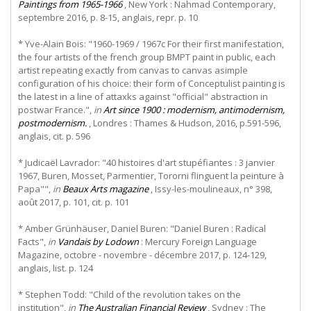
Paintings from 1965-1966
, New York : Nahmad Contemporary,
septembre 2016, p. 8-15, anglais, repr. p. 10
* Yve-Alain Bois: "1960-1969 / 1967c For their first manifestation,
the four artists of the french group BMPT paint in public, each
artist repeating exactly from canvas to canvas asimple
configuration of his choice: their form of Conceptulist painting is
the latest in a line of attaxks against "official" abstraction in
postwar France.",
in
Art since 1900 : modernism, antimodernism,
postmodernism.
, Londres : Thames & Hudson, 2016, p.591-596,
anglais, cit. p. 596
* Judicaël Lavrador: "40 histoires d'art stupéfiantes : 3 janvier
1967, Buren, Mosset, Parmentier, Tororni flinguent la peinture à
Papa"",
in
Beaux Arts magazine
, Issy-les-moulineaux, n° 398,
août 2017, p. 101, cit. p. 101
* Amber Grünhäuser, Daniel Buren: "Daniel Buren : Radical
Facts",
in
Vandais by Lodown
: Mercury Foreign Language
Magazine, octobre - novembre - décembre 2017, p. 124-129,
anglais, list. p. 124
* Stephen Todd: "Child of the revolution takes on the
institution",
in
The Australian Financial Review
, Sydney : The