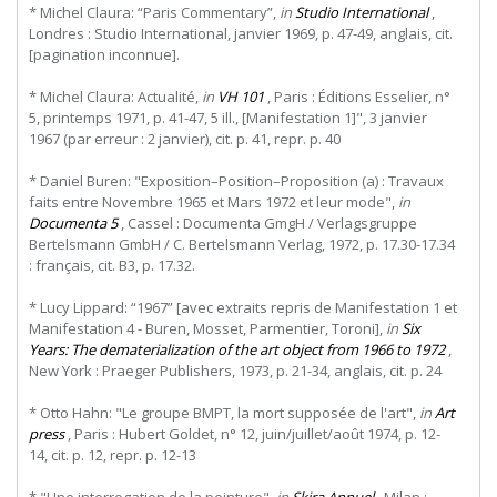
* Michel Claura: “Paris Commentary”,
in
Studio International
,
Londres : Studio International, janvier 1969, p. 47-49, anglais, cit.
[pagination inconnue].
* Michel Claura: Actualité,
in
VH 101
, Paris : Éditions Esselier, n°
5, printemps 1971, p. 41-47, 5 ill., [Manifestation 1]", 3 janvier
1967 (par erreur : 2 janvier), cit. p. 41, repr. p. 40
* Daniel Buren: "Exposition–Position–Proposition (a) : Travaux
faits entre Novembre 1965 et Mars 1972 et leur mode",
in
Documenta 5
, Cassel : Documenta GmgH / Verlagsgruppe
Bertelsmann GmbH / C. Bertelsmann Verlag, 1972, p. 17.30-17.34
: français, cit. B3, p. 17.32.
* Lucy Lippard: “1967” [avec extraits repris de Manifestation 1 et
Manifestation 4 - Buren, Mosset, Parmentier, Toroni],
in
Six
Years: The dematerialization of the art object from 1966 to 1972
,
New York : Praeger Publishers, 1973, p. 21-34, anglais, cit. p. 24
* Otto Hahn: "Le groupe BMPT, la mort supposée de l'art",
in
Art
press
, Paris : Hubert Goldet, n° 12, juin/juillet/août 1974, p. 12-
14, cit. p. 12, repr. p. 12-13
* "Une interrogation de la peinture",
in
Skira Annuel
, Milan :