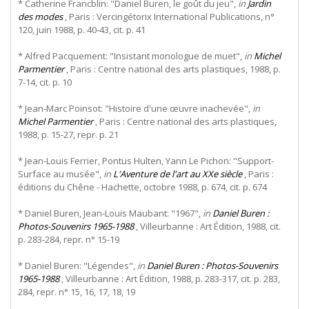
* Catherine Francblin: "Daniel Buren, le goût du jeu",
in
Jardin
des modes
, Paris : Vercingétorix International Publications, n°
120, juin 1988, p. 40-43, cit. p. 41
* Alfred Pacquement: "Insistant monologue de muet",
in
Michel
Parmentier
, Paris : Centre national des arts plastiques, 1988, p.
7-14, cit. p. 10
* Jean-Marc Poinsot: "Histoire d'une œuvre inachevée",
in
Michel Parmentier
, Paris : Centre national des arts plastiques,
1988, p. 15-27, repr. p. 21
* Jean-Louis Ferrier, Pontus Hulten, Yann Le Pichon: "Support-
Surface au musée",
in
L'Aventure de l'art au XXe siècle
, Paris :
éditions du Chêne - Hachette, octobre 1988, p. 674, cit. p. 674
* Daniel Buren, Jean-Louis Maubant: "1967",
in
Daniel Buren :
Photos-Souvenirs 1965-1988
, Villeurbanne : Art Édition, 1988, cit.
p. 283-284, repr. n° 15-19
* Daniel Buren: "Légendes",
in
Daniel Buren : Photos-Souvenirs
1965-1988
, Villeurbanne : Art Édition, 1988, p. 283-317, cit. p. 283,
284, repr. n° 15, 16, 17, 18, 19