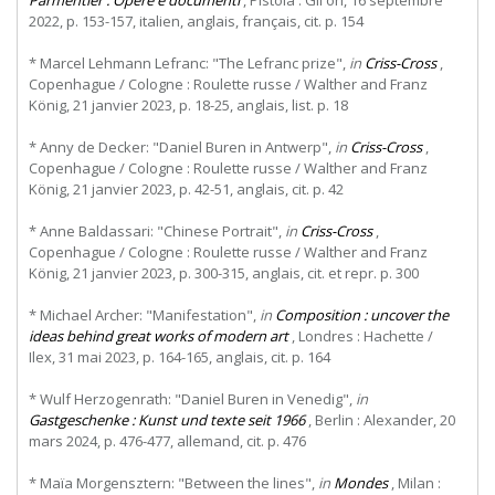
2022, p. 153-157, italien, anglais, français, cit. p. 154
* Marcel Lehmann Lefranc: "The Lefranc prize",
in
Criss-Cross
,
Copenhague / Cologne : Roulette russe / Walther and Franz
König, 21 janvier 2023, p. 18-25, anglais, list. p. 18
* Anny de Decker: "Daniel Buren in Antwerp",
in
Criss-Cross
,
Copenhague / Cologne : Roulette russe / Walther and Franz
König, 21 janvier 2023, p. 42-51, anglais, cit. p. 42
* Anne Baldassari: "Chinese Portrait",
in
Criss-Cross
,
Copenhague / Cologne : Roulette russe / Walther and Franz
König, 21 janvier 2023, p. 300-315, anglais, cit. et repr. p. 300
* Michael Archer: "Manifestation",
in
Composition : uncover the
ideas behind great works of modern art
, Londres : Hachette /
Ilex, 31 mai 2023, p. 164-165, anglais, cit. p. 164
* Wulf Herzogenrath: "Daniel Buren in Venedig",
in
Gastgeschenke : Kunst und texte seit 1966
, Berlin : Alexander, 20
mars 2024, p. 476-477, allemand, cit. p. 476
* Maïa Morgensztern: "Between the lines",
in
Mondes
, Milan :