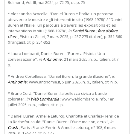
Belmond, Vol. III, mai 2024, p. 72-75, cit. p. 75
* Alessandra Acocella: "Daniel Buren e l'italia: un percorso
attraverso le mostre e gli interventi in situ (1968-1978)" / "Daniel
Buren et l'Italie : un parcours à travers les expositions et les
interventions in situ (1968-1978)",
in
Daniel Buren : fare disfare
rifare
, Pistoia : Gli ori, 7 mars 2025, p. 257-275 (italien), p. 351-360
(français), cit. p. 351-352
* Laura Lombardi, Daniel Buren: "Buren a Pistoia. Una
conversazione",
in
Antinomie
, 21 mars 2025, n. p., italien, cit. n.
p.
* Andrea Cortellessa: "Daniel Buren, la grande illusione",
in
Antinomie
: www.antinomie.it, 5 juin 2025, n. p., italien, cit. n. p.
* Bruno Corà: "Daniel Buren, la bellezza civica a bande
colorate",
in
Web Lombardia
: www.weblombardia.info, 1er
juillet 2025, n. p., italien, cit. n. p.
* Daniel Buren, Armelle Leturcq, Charlotte et Charles-Henri de
La Rochefoucauld: "Daniel Buren : D'une maison, deux",
in
Crash
, Paris : Franck Perrin & Armelle Leturcq, n° 108, 6 mars
2026, p. 174-177, cit. p. 175