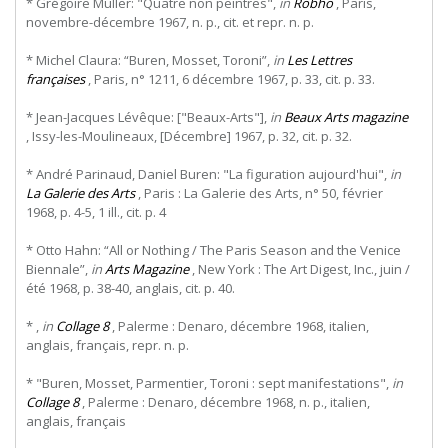
* Grégoire Muller: "Quatre non peintres",
in
Robho
, Paris,
novembre-décembre 1967, n. p., cit. et repr. n. p.
* Michel Claura: “Buren, Mosset, Toroni”,
in
Les Lettres
françaises
, Paris, n° 1211, 6 décembre 1967, p. 33, cit. p. 33.
* Jean-Jacques Lévêque: ["Beaux-Arts"],
in
Beaux Arts magazine
, Issy-les-Moulineaux, [Décembre] 1967, p. 32, cit. p. 32.
* André Parinaud, Daniel Buren: "La figuration aujourd'hui",
in
La Galerie des Arts
, Paris : La Galerie des Arts, n° 50, février
1968, p. 4-5, 1 ill., cit. p. 4
* Otto Hahn: “All or Nothing / The Paris Season and the Venice
Biennale”,
in
Arts Magazine
, New York : The Art Digest, Inc., juin /
été 1968, p. 38-40, anglais, cit. p. 40.
* ,
in
Collage 8
, Palerme : Denaro, décembre 1968, italien,
anglais, français, repr. n. p.
* "Buren, Mosset, Parmentier, Toroni : sept manifestations",
in
Collage 8
, Palerme : Denaro, décembre 1968, n. p., italien,
anglais, français