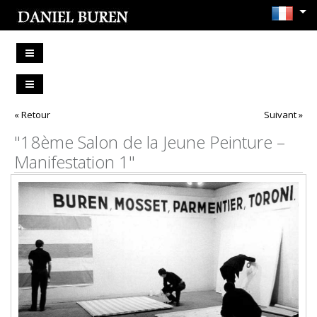
« Retour
Suivant »
"18ème Salon de la Jeune Peinture –
Manifestation 1"