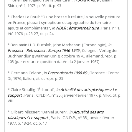
Skira, n° 1, 1975, p. 93, cit. p. 93
* Charles Le Bouil: "D'une brosse à reluire, la nouvelle peinture
en France, plupart synoptique et topographie du territoire :
ajouts et compléments",
in
NDLR : écriture/peinture
, Paris, n° 1,
été 1976, p. 23-27, cit. p. 24
* Benjamin H. D. Buchloh, John Matheson: [Chronologie],
in
Prospect - Retrospect : Europa 1946-1976
, Cologne : Verlag der
Buchhandlung Walther König, octobre 1976, allemand, repr. p.
105 (par erreur : exposition datée du 2 janvier 1967)
* Germano Celant: ,
in
Precronistoria 1966-69
, Florence : Centro
Di, 1976, Italien, cit. et repr. p. 25
* Claire Stoullig: "Éditorial",
in
Actualité des arts plastiques / Le
support
, Paris : C.N.D.P., n° 35, janvier-février 1977, p. VII-X, cit. p.
VIII
* Gilbert Pélissier: "Daniel Buren",
in
Actualité des arts
plastiques / Le support
, Paris : C.N.D.P., n° 35, janvier-février
1977, p. 13-24, cit. p. 17