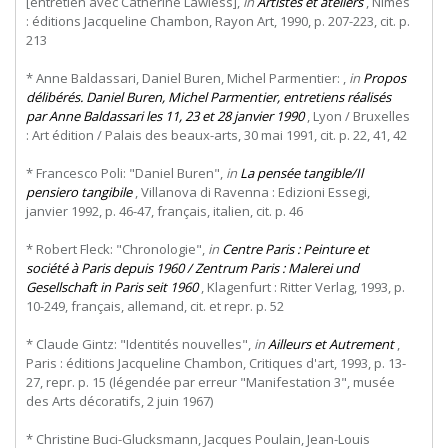
[entretien avec Catherine Lawless],
in
Artistes et ateliers
, Nîmes
: éditions Jacqueline Chambon, Rayon Art, 1990, p. 207-223, cit. p.
213
* Anne Baldassari, Daniel Buren, Michel Parmentier: ,
in
Propos
délibérés. Daniel Buren, Michel Parmentier, entretiens réalisés
par Anne Baldassari les 11, 23 et 28 janvier 1990
, Lyon / Bruxelles
: Art édition / Palais des beaux-arts, 30 mai 1991, cit. p. 22, 41, 42
* Francesco Poli: "Daniel Buren",
in
La pensée tangible/Il
pensiero tangibile
, Villanova di Ravenna : Edizioni Essegi,
janvier 1992, p. 46-47, français, italien, cit. p. 46
* Robert Fleck: "Chronologie",
in
Centre Paris : Peinture et
société à Paris depuis 1960 / Zentrum Paris : Malerei und
Gesellschaft in Paris seit 1960
, Klagenfurt : Ritter Verlag, 1993, p.
10-249, français, allemand, cit. et repr. p. 52
* Claude Gintz: "Identités nouvelles",
in
Ailleurs et Autrement
,
Paris : éditions Jacqueline Chambon, Critiques d'art, 1993, p. 13-
27, repr. p. 15 (légendée par erreur "Manifestation 3", musée
des Arts décoratifs, 2 juin 1967)
* Christine Buci-Glucksmann, Jacques Poulain, Jean-Louis