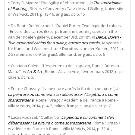
* Terry R. Myers: "The Agility of Abstraction",
in
The Indiscipline
of Painting
, St Ives / Conventry : Tate / Mead Gallery, University
of Warwick, 2011, p. 13-16, anglais, cit. p. 15
* Dr. Beate Reifenscheid: "Daniel Buren. Two exploded cabins...
- Encore des carrés (Excerpt from the opening speech in the
van der Koelen gallery, December 3rd, 2011)",
in
Daniel Buren -
Two exploded cabins for a dialog, encore des carrés
, Mayence :
für Kunst und Wissenschaft / Dorothea van der Koelen, 2012, p.
2-5 (allemand), 6-9 (anglais), allemand, anglais, cit. p. 6
* Cristiana Coletti: "L'esperienza dello spazio, Daniel Buren a
Mainz",
in
Art & Art
, Rome : Acca in Arte, février-mars 2012, n. p.,
italien, cit. n. p.
* Éric de Chassey: "La peinture après la fin de la peinture",
in
La peinture ou comment s'en débarrasser / La pittura o come
sbarazzarsene
, Rome : Drago / Académie de France à Rome -
Villa Médicis, 2014, p. 4-7, italien, français, anglais, cit. p. 7
* Lucas Roussel: "Quitter",
in
La peinture ou comment s'en
débarrasser / La pittura o come sbarazzarsene
, Rome : Drago /
Académie de France à Rome - Villa Médicis, 2014, p. 32-41,
italien, français, anglais, cit. p. 41