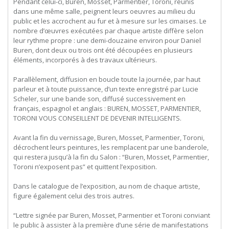
Pendant celui-ci, Buren, Mosset, Parmentier, Toroni, réunis
dans une même salle, peignent leurs oeuvres au milieu du
public et les accrochent au fur et à mesure sur les cimaises. Le
nombre d’œuvres exécutées par chaque artiste diffère selon
leur rythme propre : une demi-douzaine environ pour Daniel
Buren, dont deux ou trois ont été découpées en plusieurs
éléments, incorporés à des travaux ultérieurs.
Parallèlement, diffusion en boucle toute la journée, par haut
parleur et à toute puissance, d’un texte enregistré par Lucie
Scheler, sur une bande son, diffusé successivement en
français, espagnol et anglais : BUREN, MOSSET, PARMENTIER,
TORONI VOUS CONSEILLENT DE DEVENIR INTELLIGENTS.
Avant la fin du vernissage, Buren, Mosset, Parmentier, Toroni,
décrochent leurs peintures, les remplacent par une banderole,
qui restera jusqu’à la fin du Salon : “Buren, Mosset, Parmentier,
Toroni n’exposent pas” et quittent l’exposition.
Dans le catalogue de l’exposition, au nom de chaque artiste,
figure également celui des trois autres.
“Lettre signée par Buren, Mosset, Parmentier et Toroni conviant
le public à assister à la première d’une série de manifestations