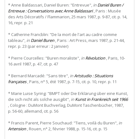
* Anne Baldassari, Daniel Buren: "Entrevue",
in
Daniel Buren /
Entrevue : Conversations avec Anne Baldassari
, Paris : Musée
des Arts Décoratifs / Flammarion, 25 mars 1987, p. 9-87, cit. p. 14,
16, repr. p. 21
* Catherine Francblin: "De la mort de l'art au cadre comme
tableau",
in
Daniel Buren
, Paris : Art Press, mars 1987, p. 21-44,
repr. p. 23 (par erreur : 2 janvier)
* Pierre Courcelles: "Buren moraliste",
in
Révolution
, Paris, 10-
16 avril 1987, p. 47, cit. p. 47
* Bernard Marcadé: "Sans titre",
in
Artstudio : Situations
françaises
, Paris, n° 5, été 1987, p. 7-15, cit. p. 10, repr. p. 11
* Marie Luise Syring: "BMPT oder Die Erklärung über eine Kunst,
die sich nicht als solche ausgibt",
in
Kunst in Frankreich seit 1966
, Cologne : DuMont Buchverlag, DuMont Taschenbücher, 1987,
p. 56-60, allemand, cit. p. 56
* Francis Parent, Pierre Souchaud: "Tiens, voilà du Buren",
in
Artension
, Rouen, n° 2, février 1988, p. 15-16, cit. p. 15