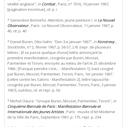
vitalité anglaise",
in
Combat
, Paris, n° 7016, 10 janvier 1967,
[pagination inconnue], cit. p. i
* Geneviève Bonnefoi: Attention, jeune peinture !,
in
Le Nouvel
Observateur
, Paris : Le Nouvel Observateur, 11 janvier 1967, p.
40, cit. p. 40
* Daniel Buren, Otto Hahn: "Den 3:e januari 1967",
in
Konstrevy
,
Stockholm, n° 2, février 1967, p. 56-57, 2 ill. (repr. de plusieurs
lettres : [Il se passe quelque chose] lettre annonçant la
première manifestation, cosignée par Buren, Mosset,
Parmentier et Toroni, envoyée au milieu de l’art le 25 décembre
1966 ; [Puisque peindre c'est... - Manifestation 1], tract cosigné
par Buren, Mosset, Parmentier, Toroni, Paris, 1er janvier 1967 ;
[Lettre contre les Salons - Manifestation 2], lettre tapuscrite
cosignée par Buren, Mosset, Parmentier, Toroni, Paris, 3 janvier
1967), suédois, cit. et repr. p. 56
* Michel Claura: "Groupe Buren, Mosset, Parmentier, Toroni",
in
Cinquième Biennale de Paris : Manifestation Biennale et
Internationale des Jeunes Artistes
, Paris : musée d'Art Moderne
de la Ville de Paris, Septembre 1967, p. 175, repr. p. 234.