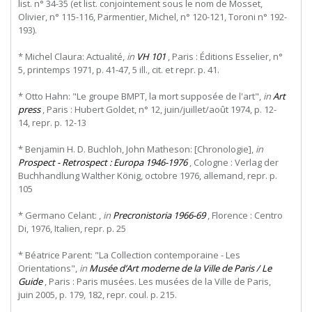
list. n° 34-35 (et list. conjointement sous le nom de Mosset,
Olivier, n° 115-116, Parmentier, Michel, n° 120-121, Toroni n° 192-
193).
* Michel Claura: Actualité,
in
VH 101
, Paris : Éditions Esselier, n°
5, printemps 1971, p. 41-47, 5 ill., cit. et repr. p. 41.
* Otto Hahn: "Le groupe BMPT, la mort supposée de l'art",
in
Art
press
, Paris : Hubert Goldet, n° 12, juin/juillet/août 1974, p. 12-
14, repr. p. 12-13
* Benjamin H. D. Buchloh, John Matheson: [Chronologie],
in
Prospect - Retrospect : Europa 1946-1976
, Cologne : Verlag der
Buchhandlung Walther König, octobre 1976, allemand, repr. p.
105
* Germano Celant: ,
in
Precronistoria 1966-69
, Florence : Centro
Di, 1976, Italien, repr. p. 25
* Béatrice Parent: "La Collection contemporaine - Les
Orientations",
in
Musée d’Art moderne de la Ville de Paris / Le
Guide
, Paris : Paris musées. Les musées de la Ville de Paris,
juin 2005, p. 179, 182, repr. coul. p. 215.