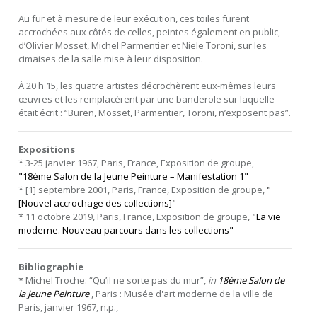
Au fur et à mesure de leur exécution, ces toiles furent
accrochées aux côtés de celles, peintes également en public,
d’Olivier Mosset, Michel Parmentier et Niele Toroni, sur les
cimaises de la salle mise à leur disposition.
À 20 h 15, les quatre artistes décrochèrent eux-mêmes leurs
œuvres et les remplacèrent par une banderole sur laquelle
était écrit : “Buren, Mosset, Parmentier, Toroni, n’exposent pas”.
Expositions
* 3-25 janvier 1967, Paris, France, Exposition de groupe,
"18ème Salon de la Jeune Peinture – Manifestation 1"
* [1] septembre 2001, Paris, France, Exposition de groupe,
"
[Nouvel accrochage des collections]"
* 11 octobre 2019, Paris, France, Exposition de groupe,
"La vie
moderne. Nouveau parcours dans les collections"
Bibliographie
* Michel Troche: “Qu’il ne sorte pas du mur”,
in
18ème Salon de
la Jeune Peinture
,
Paris
:
Musée
d'art
moderne
de
la
ville
de
Paris,
janvier
1967,
n.p.,