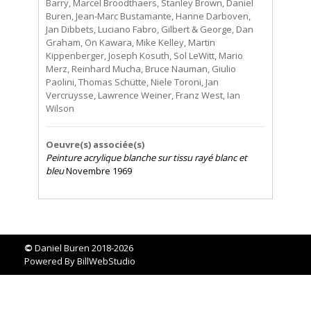
Barry, Marcel Broodthaers, Stanley Brown, Daniel
Buren, Jean-Marc Bustamante, Hanne Darboven,
Jan Dibbets, Luciano Fabro, Gilbert & George, Dan
Graham, On Kawara, Mike Kelley, Martin
Kippenberger, Joseph Kosuth, Sol LeWitt, Mario
Merz, Reinhard Mucha, Bruce Nauman, Giulio
Paolini, Thomas Schütte, Niele Toroni, Jan
Vercruysse, Lawrence Weiner, Franz West, Ian
Wilson
Oeuvre(s) associée(s)
Peinture acrylique blanche sur tissu rayé blanc et
bleu
Novembre 1969
©
Daniel Buren 2018-2026
Powered By
BillWebStudio