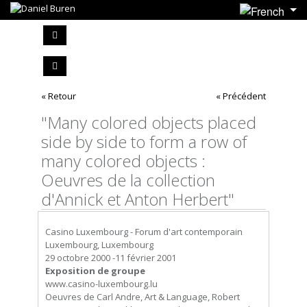
« Retour
« Précédent
"Many colored objects placed
side by side to form a row of
many colored objects :
Oeuvres de la collection
d'Annick et Anton Herbert"
Casino Luxembourg - Forum d'art contemporain
Luxembourg, Luxembourg
29 octobre 2000 -11 février 2001
Exposition de groupe
www.casino-luxembourg.lu
Oeuvres de Carl Andre, Art & Language, Robert