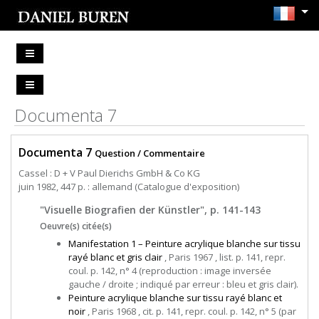
Documenta 7
Documenta 7
Question / Commentaire
Cassel : D + V Paul Dierichs GmbH & Co KG
juin 1982, 447 p. : allemand (Catalogue d'exposition)
"Visuelle Biografien der Künstler", p. 141-143
Oeuvre(s) citée(s)
Manifestation 1 – Peinture acrylique blanche sur tissu
rayé blanc et gris clair
, Paris 1967 , list. p. 141, repr.
coul. p. 142, n° 4 (reproduction : image inversée
gauche / droite ; indiqué par erreur : bleu et gris clair).
Peinture acrylique blanche sur tissu rayé blanc et
noir
, Paris 1968 , cit. p. 141, repr. coul. p. 142, n° 5 (par