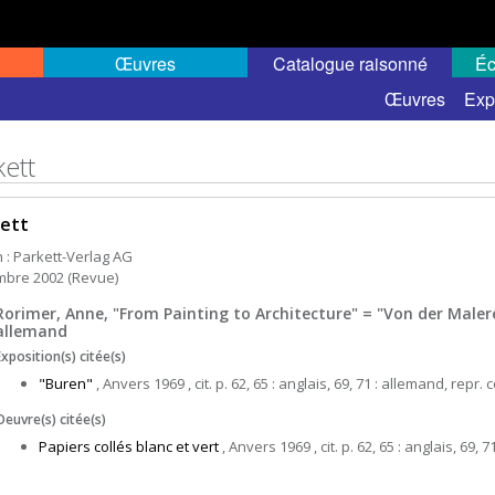
Œuvres
Catalogue raisonné
Éc
Œuvres
Exp
kett
ett
h : Parkett-Verlag AG
bre 2002 (Revue)
Rorimer, Anne, "From Painting to Architecture" = "Von der Malerei
allemand
Exposition(s) citée(s)
"Buren"
, Anvers 1969 , cit. p. 62, 65 : anglais, 69, 71 : allemand, repr. c
Oeuvre(s) citée(s)
Papiers collés blanc et vert
, Anvers 1969 , cit. p. 62, 65 : anglais, 69, 7