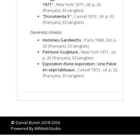
1971"
, New York 1971 , cit. p. 32
(français), 33 (anglais)
"Documenta 5"
, Cassel 1972 , cit. p. 32
(français), 33 (anglais)
Oeuvre(s) citée(s)
Hommes-Sandwichs
, Paris 1968 , list. p.
32 (français), 33 (anglais)
Peinture-Sculpture
, New York 1971 , cit.
p. 32 (français), 33 (anglais)
Exposition d’une exposition : Une Pièce
en sept tableaux
, Cassel 1972 , cit. p. 32
(français), 33 (anglais)
©
Daniel Buren 2018-2026
Powered By
BillWebStudio